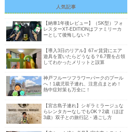
人気記事
【納車1年後レビュー】（SK型）フォ
レスターXT-EDITIONはファミリーカ
ーとして後悔しない？
【導入3日のリアル】67㎡賃貸にエア
遊具を置いたらどうなる？6.7畳を占領
してわかったメリットと誤算
神戸フルーツフラワーパークのプール
へ！1歳児双子連れ、注意点まとめ！
熱中症対策も万全に！
【宮古島子連れ】シギラミラージュな
らレンタカーなしでもOK？2歳（ほぼ
3歳）双子との旅行記・過ごし方