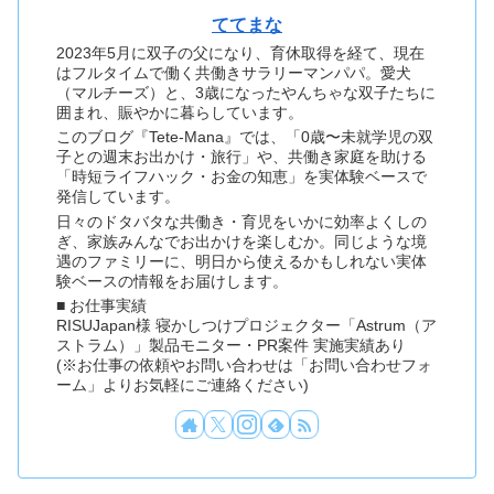
ててまな
2023年5月に双子の父になり、育休取得を経て、現在
はフルタイムで働く共働きサラリーマンパパ。愛犬
（マルチーズ）と、3歳になったやんちゃな双子たちに
囲まれ、賑やかに暮らしています。
このブログ『Tete-Mana』では、「0歳〜未就学児の双
子との週末お出かけ・旅行」や、共働き家庭を助ける
「時短ライフハック・お金の知恵」を実体験ベースで
発信しています。
日々のドタバタな共働き・育児をいかに効率よくしの
ぎ、家族みんなでお出かけを楽しむか。同じような境
遇のファミリーに、明日から使えるかもしれない実体
験ベースの情報をお届けします。
■ お仕事実績
RISUJapan様 寝かしつけプロジェクター「Astrum（ア
ストラム）」製品モニター・PR案件 実施実績あり
(※お仕事の依頼やお問い合わせは「お問い合わせフォ
ーム」よりお気軽にご連絡ください)