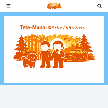
0歳〜未就学児（3歳）双子との週末お出かけ・子連れ旅行情報と、暮らしに役
立つお金・ライフハックをお届けする双子ファミリーブログ。