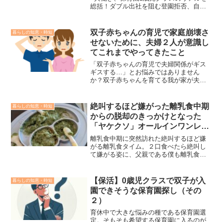
総括！ダブル出社を阻む登園拒否、自転
車の席順争い、有給の消失……。0歳児の
頃とは質の違う「新たな壁」にどう立ち
向かうか？我が家の事例と本音を綴りま
双子赤ちゃんの育児で家庭崩壊さ
暮らしの知恵・時短
す。
せないために、夫婦２人が意識し
てこれまでやってきたこと
「双子赤ちゃんの育児で夫婦関係がギス
ギスする…」とお悩みではありません
か？双子赤ちゃんを育てる我が家が夫婦
で協力し、家庭崩壊を防ぐ5つの方法を実
体験に基づいて紹介します。夫婦で協力
し、心に余裕を持てるようになるための
絶叫するほど嫌がった離乳食中期
暮らしの知恵・時短
実践的で即実行可能なコツです。
からの脱却のきっかけとなった
「ヤケクソ」オールインワンレシ
ピ
離乳食中期に突然訪れた絶叫するほど嫌
がる離乳食タイム。２口食べたら絶叫し
て嫌がる姿に、父親である僕も離乳食を
上げるのが嫌になった時期もありまし
た。その際、ヤケクソで浮かんだオール
インワンレシピが思いのほかおこちゃま
【保活】0歳児クラスで双子が入
暮らしの知恵・時短
にヒットしたようで、それを食べさせ始
園できそうな保育園探し（その
めたのをきっかけに絶叫のイヤイヤ期は
２）
終焉を迎えることができました。絶望の
イヤイヤ期を脱却できたと思われる理由
育休中で大きな悩みの種である保育園選
と、分岐点を生み出してくれた一品とに
定。そもそも希望する保育園に入るのが