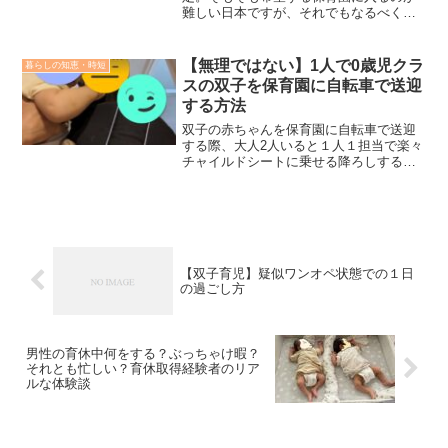
ついて本記事で紹介します。
難しい日本ですが、それでもなるべくい
い保育園に入れたいと思うのが親の思い
かと思います。ほぼ回ってきて色々保育
園というところの知識もついてきたの
【無理ではない】1人で0歳児クラ
暮らしの知恵・時短
で、現状を可視化するために再度まとめ
スの双子を保育園に自転車で送迎
たいと思います。
する方法
双子の赤ちゃんを保育園に自転車で送迎
する際、大人2人いると１人１担当で楽々
チャイルドシートに乗せる降ろしするこ
とができますが、大人１人で２人を送迎
するとなると、「え？無理じゃね？」っ
てなると思います。我が家も「自転車で
無理じゃね？」状態だったのですが、ち
ょっとした工夫で1人でも送迎できるよう
になりました。本記事では、どのように
【双子育児】疑似ワンオペ状態での１日
すれば１人で双子を自転車で保育園まで
の過ごし方
送迎することができるのか紹介します。
なお我が家の双子が通う保育園をベース
として記載してますので、保育園によっ
ては対応方針が違うかもしれませんの
男性の育休中何をする？ぶっちゃけ暇？
で、その点がご留意ください。
それとも忙しい？育休取得経験者のリア
ルな体験談