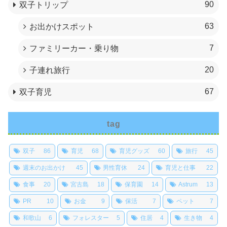
90
双子トリップ
63
お出かけスポット
7
ファミリーカー・乗り物
20
子連れ旅行
67
双子育児
tag
双子
86
育児
68
育児グッズ
60
旅行
45
週末のお出かけ
45
男性育休
24
育児と仕事
22
食事
20
宮古島
18
保育園
14
Astrum
13
PR
10
お金
9
保活
7
ペット
7
和歌山
6
フォレスター
5
住居
4
生き物
4