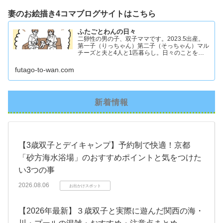
妻のお絵描き4コマブログサイトはこちら
ふたごとわんの日々
二卵性の男の子、双子ママです。2023.5出産。
第一子（りっちゃん）第二子（そっちゃん）マル
チーズと夫と4人と1匹暮らし。日々のことを忘
れず記録したくてアカウントを立ち上げました #
双子ママ #双子男子 #ddツイン #イラスト日記
futago-to-wan.com
新着情報
【3歳双子とデイキャンプ】予約制で快適！京都
「砂方海水浴場」のおすすめポイントと気をつけた
い3つの事
2026.08.06
お出かけスポット
【2026年最新】３歳双子と実際に遊んだ関西の海・