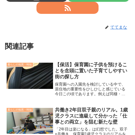
ててまな
関連記事
【保活】保育園に子供を預けるこ
暮らしの知恵・時短
とを念頭に置いた子育てしやすい
街の探し方
保育園への入園先を検討している中で、
居住地の重要性をひしひしと感じている
今日この頃であります。例えば同棲・結
婚を機に新居を探そうとされている人や
子供ができたので新居を探そうなど、ラ
イフステージの変化で居住地を探される
共働き2年目双子親のリアル。1歳
暮らしの知恵・時短
方々は多いのではないでしょうか。その
児クラスに進級して分かった「仕
際、今絶賛保活中の身である僕が、子育
事との両立」を阻む新たな壁
て視点であらかじめこうしておいたらよ
かったと思えることをこの記事で紹介し
「2年目は楽になる」は幻想でした。双子
ます。
×共働き、保育園1歳児クラスのリアルを