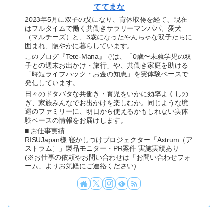
ててまな
2023年5月に双子の父になり、育休取得を経て、現在
はフルタイムで働く共働きサラリーマンパパ。愛犬
（マルチーズ）と、3歳になったやんちゃな双子たちに
囲まれ、賑やかに暮らしています。
このブログ『Tete-Mana』では、「0歳〜未就学児の双
子との週末お出かけ・旅行」や、共働き家庭を助ける
「時短ライフハック・お金の知恵」を実体験ベースで
発信しています。
日々のドタバタな共働き・育児をいかに効率よくしの
ぎ、家族みんなでお出かけを楽しむか。同じような境
遇のファミリーに、明日から使えるかもしれない実体
験ベースの情報をお届けします。
■ お仕事実績
RISUJapan様 寝かしつけプロジェクター「Astrum（ア
ストラム）」製品モニター・PR案件 実施実績あり
(※お仕事の依頼やお問い合わせは「お問い合わせフォ
ーム」よりお気軽にご連絡ください)