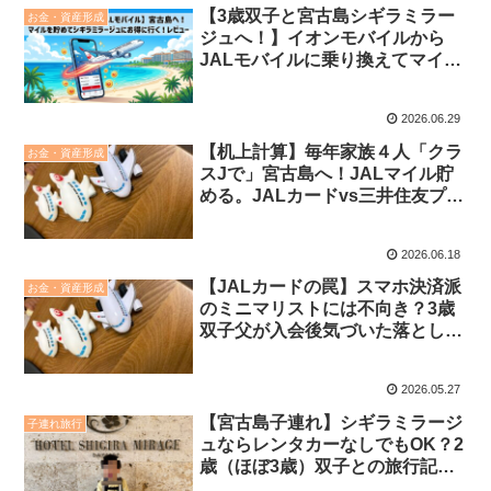
【3歳双子と宮古島シギラミラー
お金・資産形成
ジュへ！】イオンモバイルから
JALモバイルに乗り換えてマイル
を貯める！おすすめポイントと注
意点
2026.06.29
【机上計算】毎年家族４人「クラ
お金・資産形成
スJで」宮古島へ！JALマイル貯
める。JALカードvs三井住友プラ
チナプリファード本気で試算
2026.06.18
【JALカードの罠】スマホ決済派
お金・資産形成
のミニマリストには不向き？3歳
双子父が入会後気づいた落とし穴
と、我が家の妥協策
2026.05.27
【宮古島子連れ】シギラミラージ
子連れ旅行
ュならレンタカーなしでもOK？2
歳（ほぼ3歳）双子との旅行記・
過ごし方