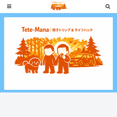
0歳〜未就学児（3歳）双子との週末お出かけ・子連れ旅行情報と、暮らしに役
立つお金・ライフハックをお届けする双子ファミリーブログ。