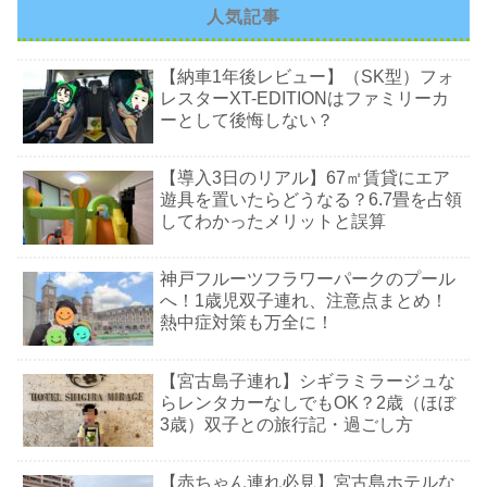
人気記事
【納車1年後レビュー】（SK型）フォ
レスターXT-EDITIONはファミリーカ
ーとして後悔しない？
【導入3日のリアル】67㎡賃貸にエア
遊具を置いたらどうなる？6.7畳を占領
してわかったメリットと誤算
神戸フルーツフラワーパークのプール
へ！1歳児双子連れ、注意点まとめ！
熱中症対策も万全に！
【宮古島子連れ】シギラミラージュな
らレンタカーなしでもOK？2歳（ほぼ
3歳）双子との旅行記・過ごし方
【赤ちゃん連れ必見】宮古島ホテルな