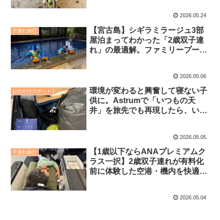
2026.05.24
【宮古島】シギラミラージュ3部
子連れ旅行
屋泊まってわかった「2歳双子連
れ」の最適解。ファミリープール
vsジュニアスイートvsスーペリ
アを徹底比較
2026.05.06
環境が変わると興奮して寝ない子
お出かけスポット
供に。Astrumで「いつもの天
井」を旅先でも再現したら、いつ
もの寝かしつけができた話
【PR】
2026.05.05
【1歳以下ならANAプレミアムク
子連れ旅行
ラス一択】2歳双子連れが有料化
前に体験した空港・機内を快適に
過ごせるメリット
2026.05.04