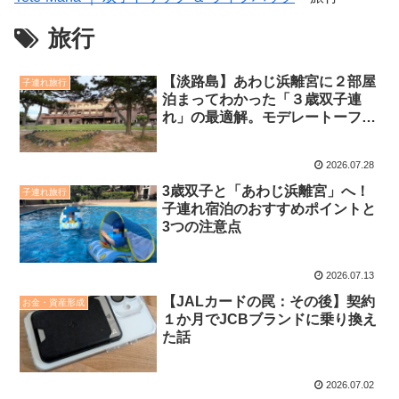
旅行
【淡路島】あわじ浜離宮に２部屋
子連れ旅行
泊まってわかった「３歳双子連
れ」の最適解。モデレートーフロ
アvs客室特別フロアを徹底比較
2026.07.28
3歳双子と「あわじ浜離宮」へ！
子連れ旅行
子連れ宿泊のおすすめポイントと
3つの注意点
2026.07.13
【JALカードの罠：その後】契約
お金・資産形成
１か月でJCBブランドに乗り換え
た話
2026.07.02