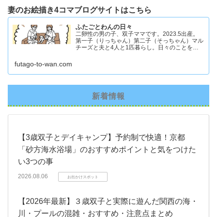
妻のお絵描き4コマブログサイトはこちら
ふたごとわんの日々
二卵性の男の子、双子ママです。2023.5出産。
第一子（りっちゃん）第二子（そっちゃん）マル
チーズと夫と4人と1匹暮らし。日々のことを忘
れず記録したくてアカウントを立ち上げました #
双子ママ #双子男子 #ddツイン #イラスト日記
futago-to-wan.com
新着情報
【3歳双子とデイキャンプ】予約制で快適！京都
「砂方海水浴場」のおすすめポイントと気をつけた
い3つの事
2026.08.06
お出かけスポット
【2026年最新】３歳双子と実際に遊んだ関西の海・
川・プールの混雑・おすすめ・注意点まとめ