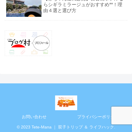
らシギラミラージュがおすすめ**！理
由４選と選び方
お問い合わせ
プライバシーポリシー
© 2023 Tete-Mana ｜ 双子トリップ ＆ ライフハック.