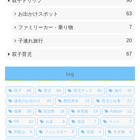
90
双子トリップ
63
お出かけスポット
7
ファミリーカー・乗り物
20
子連れ旅行
67
双子育児
tag
双子
86
育児
68
育児グッズ
60
旅行
45
週末のお出かけ
45
男性育休
24
育児と仕事
22
食事
20
宮古島
18
保育園
14
Astrum
13
PR
10
お金
9
保活
7
ペット
7
和歌山
6
フォレスター
5
住居
4
生き物
4