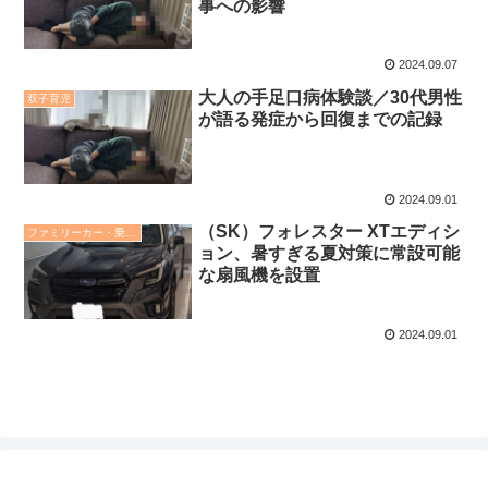
事への影響
2024.09.07
大人の手足口病体験談／30代男性
双子育児
が語る発症から回復までの記録
2024.09.01
（SK）フォレスター XTエディシ
ファミリーカー・乗り物
ョン、暑すぎる夏対策に常設可能
な扇風機を設置
2024.09.01