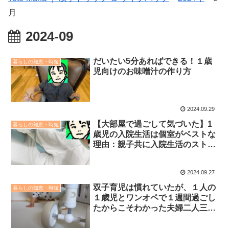
月
2024-09
だいたい5分あればできる！１歳
暮らしの知恵・時短
児向けのお味噌汁の作り方
2024.09.29
【大部屋で過ごして気づいた】1
暮らしの知恵・時短
歳児の入院生活は個室がベストな
理由：親子共に入院生活のストレ
ス緩和になりました。
2024.09.27
双子育児は慣れていたが、１人の
暮らしの知恵・時短
１歳児とワンオペで１週間過ごし
たからこそわかった夫婦二人三脚
の大切さ