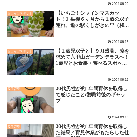
2024.09.20
【いちご！シャインマスカッ
お出かけスポット
ト！】生後６ヶ月から１歳の双子
連れ、道の駅くしがきの里（和歌
山）の特大パフェを求めて！双子
のご機嫌を保つための過ごし方
2024.09.15
【１歳児双子と】９月残暑、涼を
お出かけスポット
求めて六甲山ガーデンテラスへ！
1歳児とお食事・遊べるスポット
を紹介
2024.09.11
30代男性が約1年間育休を取得し
双子育児
て感じたこと/復職前後のギャッ
プ
2024.09.10
30代男性が約1年間育休を取得し
双子育児
た結果／育児休業がもたらした仕