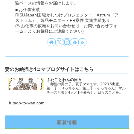
験ベースの情報をお届けします。
■ お仕事実績
RISUJapan様 寝かしつけプロジェクター「Astrum（ア
ストラム）」製品モニター・PR案件 実施実績あり
(※お仕事の依頼やお問い合わせは「お問い合わせフォ
ーム」よりお気軽にご連絡ください)
妻のお絵描き4コマブログサイトはこちら
ふたごとわんの日々
二卵性の男の子、双子ママです。2023.5出産。
第一子（りっちゃん）第二子（そっちゃん）マル
チーズと夫と4人と1匹暮らし。日々のことを忘
れず記録したくてアカウントを立ち上げました #
双子ママ #双子男子 #ddツイン #イラスト日記
futago-to-wan.com
新着情報