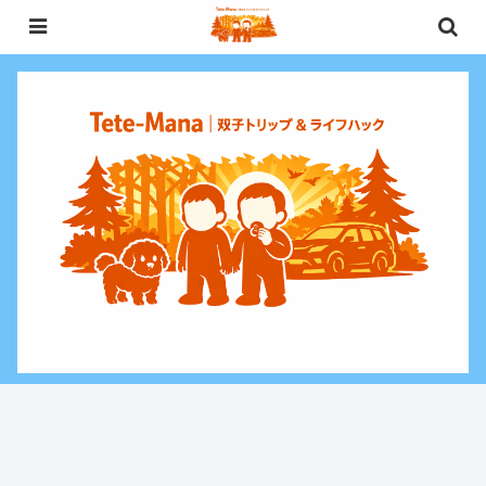
0歳〜未就学児（3歳）双子との週末お出かけ・子連れ旅行情報と、暮らしに役
立つお金・ライフハックをお届けする双子ファミリーブログ。