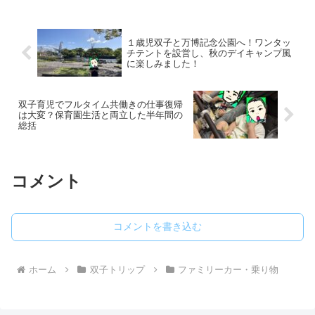
た。
はなかったと思います。本記事ではイン
プレッサのファミリーカーとしてできる
こと・できないことを紹介します。なお
前提として、僕が乗っていたインプレッ
１歳児双子と万博記念公園へ！ワンタッ
サは最新式ではなく（記事作成時点で
チテントを設営し、秋のデイキャンプ風
2023年〜）、2016年〜式の前世代のイン
に楽しみました！
プレッサスポーツとなってます。
双子育児でフルタイム共働きの仕事復帰
は大変？保育園生活と両立した半年間の
総括
コメント
コメントを書き込む
ホーム
双子トリップ
ファミリーカー・乗り物