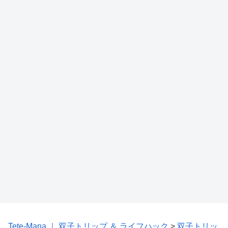
Tete-Mana ｜ 双子トリップ ＆ ライフハック
>
双子トリッ