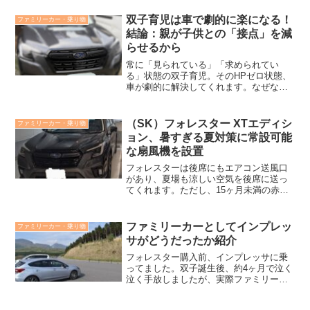
イルドシートの乗せやすさや、荷室の広
さなど、カタログにはないリアルな体験
双子育児は車で劇的に楽になる！
ファミリーカー・乗り物
談を語ります。
結論：親が子供との「接点」を減
らせるから
常に「見られている」「求められてい
る」状態の双子育児。そのHPゼロ状態、
車が劇的に解決してくれます。なぜな
ら、車での移動中、双子たちと物理的に
接点をなくせるからです。このユニーク
な体験が、なぜ親を楽にさせるのか。そ
（SK）フォレスター XTエディシ
ファミリーカー・乗り物
の具体的な理由を、ここから詳しくまと
ョン、暑すぎる夏対策に常設可能
めていきます。
な扇風機を設置
フォレスターは後席にもエアコン送風口
があり、夏場も涼しい空気を後席に送っ
てくれます。ただし、15ヶ月未満の赤ち
ゃんは後ろ向きでチャイルドシートを利
用しなければいけないため、後席エアコ
ンの恩恵をあまり受けられず、長時間移
ファミリーカーとしてインプレッ
ファミリーカー・乗り物
動した際、車から降りたとき蒸れにくい
サがどうだったか紹介
仕様のはずなのに背中側はホッカホカ。
なんとか夏場のお出かけをより快適環境
フォレスター購入前、インプレッサに乗
にできないかと思い考えた結果、車載用
ってました。双子誕生後、約4ヶ月で泣く
扇風機を導入しエアコンの涼しい空気の
泣く手放しましたが、実際ファミリーカ
循環を作ってあげればいいのではと考え
ーとして不足していたのかというと、そ
つき、早速導入してみることにしまし
うではなく、双子でなければ手放すこと