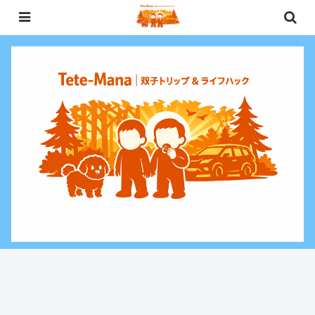
0歳〜未就学児（3歳）双子との週末お出かけ・子連れ旅行情報と、暮らしに役
立つお金・ライフハックをお届けする双子ファミリーブログ。