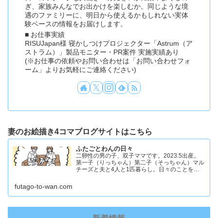
ぎ、家族みんなでお出かけを楽しむか。同じような境
遇のファミリーに、明日から使えるかもしれない実体
験ベースの情報をお届けします。
■ お仕事実績
RISUJapan様 寝かしつけプロジェクター「Astrum（ア
ストラム）」製品モニター・PR案件 実施実績あり
(※お仕事の依頼やお問い合わせは「お問い合わせフォ
ーム」よりお気軽にご連絡ください)
妻のお絵描き4コマブログサイトはこちら
ふたごとわんの日々
二卵性の男の子、双子ママです。2023.5出産。
第一子（りっちゃん）第二子（そっちゃん）マル
チーズと夫と4人と1匹暮らし。日々のことを忘
れず記録したくてアカウントを立ち上げました #
双子ママ #双子男子 #ddツイン #イラスト日記
futago-to-wan.com