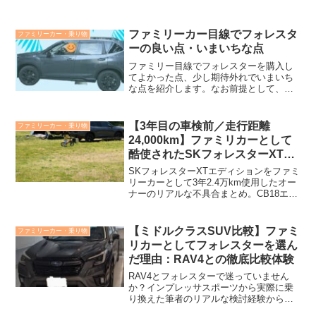
ファミリーカー目線でフォレスタ
ファミリーカー・乗り物
ーの良い点・いまいちな点
ファミリー目線でフォレスターを購入し
てよかった点、少し期待外れでいまいち
な点を紹介します。なお前提として、最
大乗車時は、家族４人（うち１歳児２
名）犬１匹、型式は2018年型（SK）の
1.8lターボモデルです。
【3年目の車検前／走行距離
ファミリーカー・乗り物
24,000km】ファミリカーとして
酷使されたSKフォレスターXTエ
ディション、不具合まとめ
SKフォレスターXTエディションをファミ
リーカーとして3年2.4万km使用したオー
ナーのリアルな不具合まとめ。CB18エン
ジンの持病「オイルにじみ」による実質
エンジン載せ替えや下回りのサビを解
説。エンジン載せ替えで痛感した保証の
【ミドルクラスSUV比較】ファミ
ファミリーカー・乗り物
重要性も。
リカーとしてフォレスターを選ん
だ理由：RAV4との徹底比較体験
RAV4とフォレスターで迷っていません
か？インプレッサスポーツから実際に乗
り換えた筆者のリアルな検討経験から、
子育て視点で徹底比較。後部座席のチャ