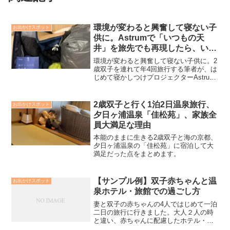
環境が変わると興奮して寝ない子
お出かけスポット
供に。Astrumで「いつもの天
井」を旅先でも再現したら、いつ
もの寝かしつけができた話
環境が変わると興奮して寝ない子供に。2
【PR】
歳双子を連れて年4回旅行する筆者が、は
じめて寝かしつけプロジェクターAstrum
を旅先に持ち込んで分かった「いつもの
夜」を再現する秘訣を公開。スーツケー
ス（92L）におさまるコンパクトさと、旅
2歳双子と行く1泊2日温泉旅行、
お出かけスポット
先での習慣化の重要性を語ります。
夕日ヶ浦温泉「佳松苑」、家族全
員大満足な理由
本能のままに生きる2歳双子と海の京都、
夕日ヶ浦温泉の「佳松苑」に宿泊して大
満足だった点をまとめます。
【サンプル例】双子赤ちゃんと温
お出かけスポット
泉ホテル・旅館での過ごし方
妻と双子の赤ちゃんの4人ではじめて一泊
二日の旅行に行きました。大人２人の時
と違い、赤ちゃんに配慮したホテル・旅
館での過ごし方となりました。自宅と過