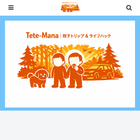
0歳〜未就学児（3歳）双子との週末お出かけ・子連れ旅行情報と、暮らしに役
立つお金・ライフハックをお届けする双子ファミリーブログ。