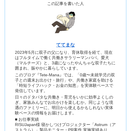
この記事を書いた人
ててまな
2023年5月に双子の父になり、育休取得を経て、現在
はフルタイムで働く共働きサラリーマンパパ。愛犬
（マルチーズ）と、3歳になったやんちゃな双子たちに
囲まれ、賑やかに暮らしています。
このブログ『Tete-Mana』では、「0歳〜未就学児の双
子との週末お出かけ・旅行」や、共働き家庭を助ける
「時短ライフハック・お金の知恵」を実体験ベースで
発信しています。
日々のドタバタな共働き・育児をいかに効率よくしの
ぎ、家族みんなでお出かけを楽しむか。同じような境
遇のファミリーに、明日から使えるかもしれない実体
験ベースの情報をお届けします。
■ お仕事実績
RISUJapan様 寝かしつけプロジェクター「Astrum（ア
ストラム）」製品モニター・PR案件 実施実績あり