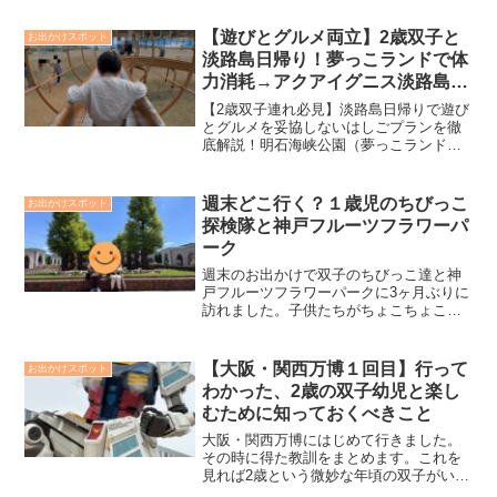
ごすのと異なり勝手が違うのでいつもと
違う疲れは出てしまいますが、押させる
【遊びとグルメ両立】2歳双子と
お出かけスポット
べきところを押さえておけば楽しい温泉
淡路島日帰り！夢っこランドで体
旅行になりましたので、本記事で一例と
力消耗→アクアイグニス淡路島で
して紹介します。
優雅ランチプラン徹底解説！
【2歳双子連れ必見】淡路島日帰りで遊び
とグルメを妥協しないはしごプランを徹
底解説！明石海峡公園（夢っこランド）
で体力消耗後、アクアイグニス淡路島で
優雅なランチを楽しむ方法、注意点を双
子ファミリー目線で全公開。
週末どこ行く？１歳児のちびっこ
お出かけスポット
探検隊と神戸フルーツフラワーパ
ーク
週末のお出かけで双子のちびっこ達と神
戸フルーツフラワーパークに3ヶ月ぶりに
訪れました。子供たちがちょこちょこ歩
き回るようになってから気づきました
が、小さい子連れファミリーにはちょう
ど良い施設・場所だと思いました。週末
【大阪・関西万博１回目】行って
お出かけスポット
のちびっこ１歳児の双子との神戸フルー
わかった、2歳の双子幼児と楽し
ツフラワーパークでの我が家の過ごし方
むために知っておくべきこと
を本記事で紹介します。
大阪・関西万博にはじめて行きました。
その時に得た教訓をまとめます。これを
見れば2歳という微妙な年頃の双子がいる
とどんな感じで万博を楽しむことになる