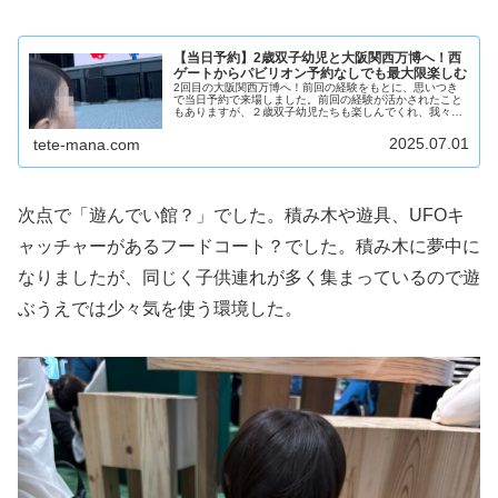
【当日予約】2歳双子幼児と大阪関西万博へ！西
ゲートからパビリオン予約なしでも最大限楽しむ
2回目の大阪関西万博へ！前回の経験をもとに、思いつき
で当日予約で来場しました。前回の経験が活かされたこと
もありますが、２歳双子幼児たちも楽しんでくれ、我々も
思った以上に楽しむことができました。当日の準備および
２歳双子との万博会場での過ごし方をまとめます。
2025.07.01
tete-mana.com
次点で「遊んでい館？」でした。積み木や遊具、UFOキ
ャッチャーがあるフードコート？でした。積み木に夢中に
なりましたが、同じく子供連れが多く集まっているので遊
ぶうえでは少々気を使う環境した。