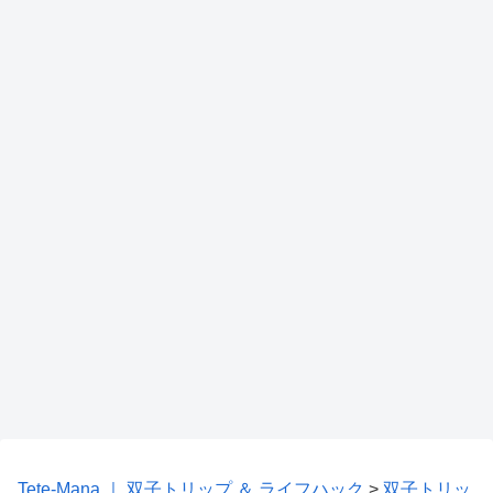
Tete-Mana ｜ 双子トリップ ＆ ライフハック
>
双子トリッ