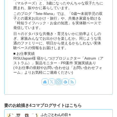
（マルチーズ）と、3歳になったやんちゃな双子たちに
囲まれ、賑やかに暮らしています。
このブログ『Tete-Mana』では、「0歳〜未就学児の双
子との週末お出かけ・旅行」や、共働き家庭を助ける
「時短ライフハック・お金の知恵」を実体験ベースで
発信しています。
日々のドタバタな共働き・育児をいかに効率よくしの
ぎ、家族みんなでお出かけを楽しむか。同じような境
遇のファミリーに、明日から使えるかもしれない実体
験ベースの情報をお届けします。
■ お仕事実績
RISUJapan様 寝かしつけプロジェクター「Astrum（ア
ストラム）」製品モニター・PR案件 実施実績あり
(※お仕事の依頼やお問い合わせは「お問い合わせフォ
ーム」よりお気軽にご連絡ください)
妻のお絵描き4コマブログサイトはこちら
ふたごとわんの日々