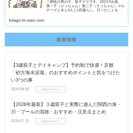
二卵性の男の子、双子ママです。2023.5出産。
第一子（りっちゃん）第二子（そっちゃん）マル
チーズと夫と4人と1匹暮らし。日々のことを忘
れず記録したくてアカウントを立ち上げました #
双子ママ #双子男子 #ddツイン #イラスト日記
futago-to-wan.com
新着情報
【3歳双子とデイキャンプ】予約制で快適！京都
「砂方海水浴場」のおすすめポイントと気をつけた
い3つの事
2026.08.06
お出かけスポット
【2026年最新】３歳双子と実際に遊んだ関西の海・
川・プールの混雑・おすすめ・注意点まとめ
2026.07.31
お出かけスポット