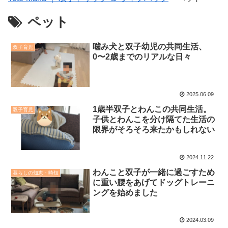
ペット
噛み犬と双子幼児の共同生活、
双子育児
0〜2歳までのリアルな日々
2025.06.09
1歳半双子とわんこの共同生活。
双子育児
子供とわんこを分け隔てた生活の
限界がそろそろ来たかもしれない
2024.11.22
わんこと双子が一緒に過ごすため
暮らしの知恵・時短
に重い腰をあげてドッグトレーニ
ングを始めました
2024.03.09