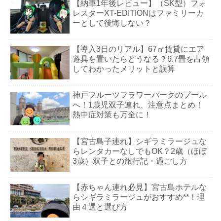
【納車1年後レビュー】（SK型）フォ
レスターXT-EDITIONはファミリーカ
ーとして後悔しない？
【導入3日のリアル】67㎡賃貸にエア
遊具を置いたらどうなる？6.7畳を占領
してわかったメリットと誤算
神戸フルーツフラワーパークのプール
へ！1歳児双子連れ、注意点まとめ！
熱中症対策も万全に！
【宮古島子連れ】シギラミラージュな
らレンタカーなしでもOK？2歳（ほぼ
3歳）双子との旅行記・過ごし方
【赤ちゃん連れ必見】宮古島ホテルな
らシギラミラージュがおすすめ**！理
由４選と選び方