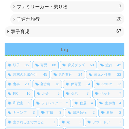
7
ファミリーカー・乗り物
20
子連れ旅行
67
双子育児
tag
双子
86
育児
68
育児グッズ
60
旅行
45
週末のお出かけ
45
男性育休
24
育児と仕事
22
食事
20
宮古島
18
保育園
14
Astrum
13
PR
10
お金
9
保活
7
ペット
7
和歌山
6
フォレスター
5
住居
4
生き物
4
キャンプ
3
万博
3
資格勉強
2
看病
2
生まれるまでのこと
1
家
1
アウトドア
1