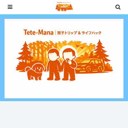
0歳〜未就学児（3歳）双子との週末お出かけ・子連れ旅行情報と、暮らしに役
立つお金・ライフハックをお届けする双子ファミリーブログ。