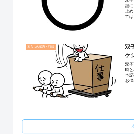
双子
鍵に
止め
ては
題が
約2
でき
るう
中堅メ
双
暮らしの知恵・時短
など
おり
ケ
双子
時と
本記
お僕
して