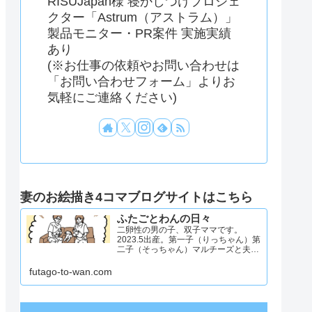
RISUJapan様 寝かしつけプロジェ
クター「Astrum（アストラム）」
製品モニター・PR案件 実施実績
あり
(※お仕事の依頼やお問い合わせは
「お問い合わせフォーム」よりお
気軽にご連絡ください)
妻のお絵描き4コマブログサイトはこちら
ふたごとわんの日々
二卵性の男の子、双子ママです。
2023.5出産。第一子（りっちゃん）第
二子（そっちゃん）マルチーズと夫と
4人と1匹暮らし。日々のことを忘れず
記録したくてアカウントを立ち上げま
futago-to-wan.com
した #双子ママ #双子男子 #ddツイン
#イラスト日記