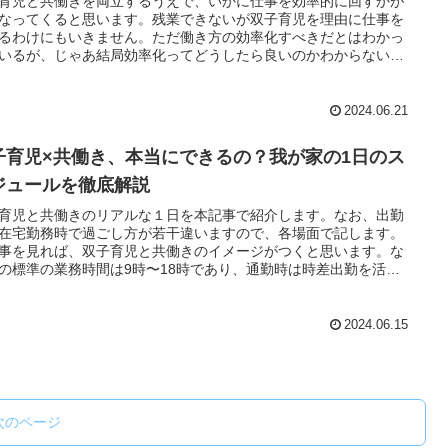
育児と共働きを両立するうえで、いかに仕事を効率的に回すかが
なってくると思います。残業できないが双子育児を理由に仕事を
るわけにもいきません。ただ働き方の効率化すべきだとはわかっ
いるが、じゃあ結局効率化ってどうしたら良いのかわからない問
発生すると思います。参考になるかはわかりませんが、復職して
ヶ月ではありますが、僕的には比較的仕事のやり方をアップデート
たのではないかと思っていますので、双子育児と共働きを両立す
2024.06.21
えで、意識的に行っていることを本記事で紹介します。なお僕は
ーカーのIT職であり、Microsoft365、intra-mart、SAP S4/HANA
子育児×共働き、本当にできるの？我が家の1日のス
、比較的有名なサービス、プラットフォームの開発保守を行って
ます。
ジュールを徹底解説
育児と共働きのリアルな１日を本記事で紹介します。なお、出勤
在宅勤務時で過ごし方が若干違いますので、各場面で記します。
事を見れば、双子育児と共働きのイメージがつくと思います。な
の標準の業務時間は9時〜18時であり、通勤時は時差出勤を活用
早く行って早く帰るようにしてます。
2024.06.15
次のページ