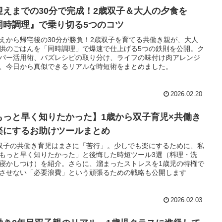
迎えまでの30分で完成！2歳双子＆大人の夕食を
同時調理』で乗り切る5つのコツ
えから帰宅後の30分が勝負！2歳双子を育てる共働き親が、大人
供のごはんを「同時調理」で爆速で仕上げる5つの鉄則を公開。ク
パー活用術、バズレシピの取り分け、ライフの味付け肉アレンジ
、今日から真似できるリアルな時短術をまとめました。
2026.02.20
もっと早く知りたかった】1歳から双子育児×共働き
楽にするお助けツールまとめ
双子の共働き育児はまさに「苦行」。少しでも楽にするために、私
もっと早く知りたかった」と後悔した時短ツール3選（料理・洗
寝かしつけ）を紹介。さらに、溜まったストレスを1歳児の特権で
させない「必要浪費」という頑張るための戦略も公開します
2026.02.03