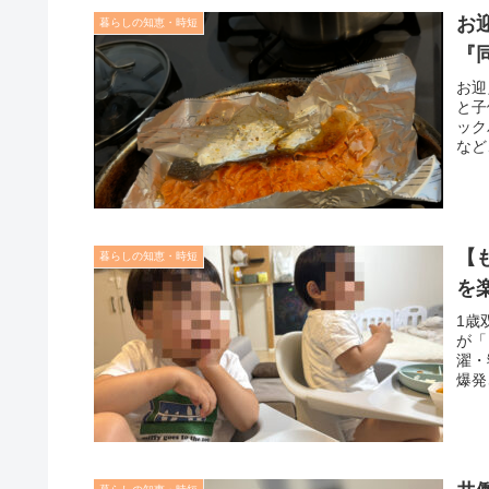
お
暮らしの知恵・時短
『
お迎
と子
ック
など
【
暮らしの知恵・時短
を
1歳
が「
濯・
爆発