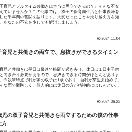
子育児とフルタイム共働きは本当に両立できるの？』そんな不安
えていませんか？この記事では、双子の保育園生活と仕事復帰を
した半年間の奮闘を語ります。大変だったことや乗り越え方を知
、あなたの不安を少しでも解消しましょう。
2024.11.04
子育児と共働きの両立で、息抜きができるタイミン
育児と共働きは平日は爆速で時間が過ぎ去り、休日は１日中子供
と向き合う必要があるので、息抜きできる時間がほとんどありま
。※執筆時点で我が家の双子は1歳であり、自我が芽生え始めて、
んな面で鬱陶しく、個人的には休日の方が精神的にはしんどいで
ストレスでパンクまでは行ってませんが、たまに空気が漏れてる
な状況に陥ることがあります。そのような怒涛の日々を過ごすな
、自分がパンクしないようにどこかで息抜きは必要だと思ってま
2024.06.23
本記事では、双子育児と共働きという罰ゲームのような日々の中
れる息抜きできるタイミングを紹介します。
歳児の双子育児と共働きを両立するための僕の仕事
仕方