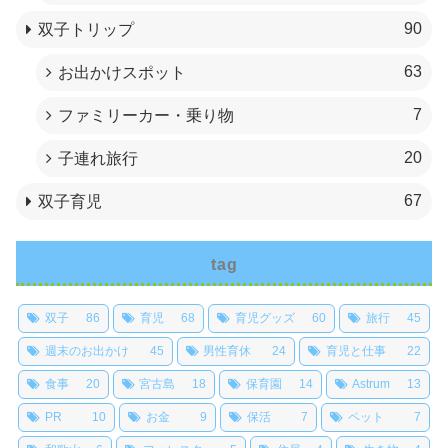
90
双子トリップ
63
お出かけスポット
7
ファミリーカー・乗り物
20
子連れ旅行
67
双子育児
tag
双子
86
育児
68
育児グッズ
60
旅行
45
週末のお出かけ
45
男性育休
24
育児と仕事
22
食事
20
宮古島
18
保育園
14
Astrum
13
PR
10
お金
9
保活
7
ペット
7