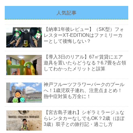
人気記事
【納車1年後レビュー】（SK型）フォ
レスターXT-EDITIONはファミリーカ
ーとして後悔しない？
【導入3日のリアル】67㎡賃貸にエア
遊具を置いたらどうなる？6.7畳を占領
してわかったメリットと誤算
神戸フルーツフラワーパークのプール
へ！1歳児双子連れ、注意点まとめ！
熱中症対策も万全に！
【宮古島子連れ】シギラミラージュな
らレンタカーなしでもOK？2歳（ほぼ
3歳）双子との旅行記・過ごし方