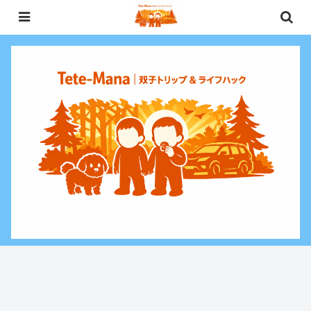
0歳〜未就学児（3歳）双子との週末お出かけ・子連れ旅行情報と、暮らしに役
立つお金・ライフハックをお届けする双子ファミリーブログ。