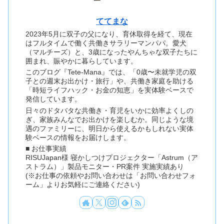
ててまな
2023年5月に双子の父になり、育休取得を経て、現在
はフルタイムで働く共働きサラリーマンパパ。愛犬
（マルチーズ）と、3歳になったやんちゃな双子たちに
囲まれ、賑やかに暮らしています。
このブログ『Tete-Mana』では、「0歳〜未就学児の双
子との週末お出かけ・旅行」や、共働き家庭を助ける
「時短ライフハック・お金の知恵」を実体験ベースで
発信しています。
日々のドタバタな共働き・育児をいかに効率よくしの
ぎ、家族みんなでお出かけを楽しむか。同じような境
遇のファミリーに、明日から使えるかもしれない実体
験ベースの情報をお届けします。
■ お仕事実績
RISUJapan様 寝かしつけプロジェクター「Astrum（ア
ストラム）」製品モニター・PR案件 実施実績あり
(※お仕事の依頼やお問い合わせは「お問い合わせフォ
ーム」よりお気軽にご連絡ください)