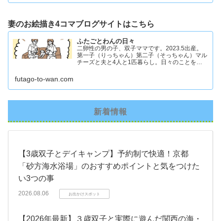
妻のお絵描き4コマブログサイトはこちら
ふたごとわんの日々
二卵性の男の子、双子ママです。2023.5出産。
第一子（りっちゃん）第二子（そっちゃん）マル
チーズと夫と4人と1匹暮らし。日々のことを忘
れず記録したくてアカウントを立ち上げました #
双子ママ #双子男子 #ddツイン #イラスト日記
futago-to-wan.com
新着情報
【3歳双子とデイキャンプ】予約制で快適！京都
「砂方海水浴場」のおすすめポイントと気をつけた
い3つの事
2026.08.06
お出かけスポット
【2026年最新】３歳双子と実際に遊んだ関西の海・