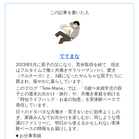
この記事を書いた人
ててまな
2023年5月に双子の父になり、育休取得を経て、現在
はフルタイムで働く共働きサラリーマンパパ。愛犬
（マルチーズ）と、3歳になったやんちゃな双子たちに
囲まれ、賑やかに暮らしています。
このブログ『Tete-Mana』では、「0歳〜未就学児の双
子との週末お出かけ・旅行」や、共働き家庭を助ける
「時短ライフハック・お金の知恵」を実体験ベースで
発信しています。
日々のドタバタな共働き・育児をいかに効率よくしの
ぎ、家族みんなでお出かけを楽しむか。同じような境
遇のファミリーに、明日から使えるかもしれない実体
験ベースの情報をお届けします。
■ お仕事実績