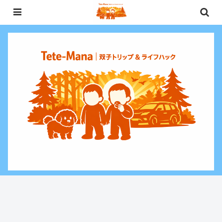
0歳〜未就学児（3歳）双子との週末お出かけ・子連れ旅行情報と、暮らしに役
立つお金・ライフハックをお届けする双子ファミリーブログ。