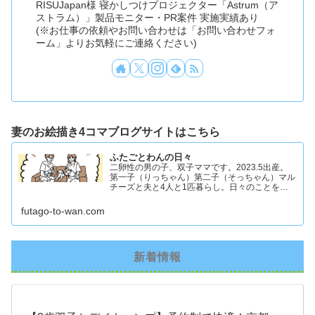
RISUJapan様 寝かしつけプロジェクター「Astrum（ア
ストラム）」製品モニター・PR案件 実施実績あり
(※お仕事の依頼やお問い合わせは「お問い合わせフォ
ーム」よりお気軽にご連絡ください)
妻のお絵描き4コマブログサイトはこちら
ふたごとわんの日々
二卵性の男の子、双子ママです。2023.5出産。
第一子（りっちゃん）第二子（そっちゃん）マル
チーズと夫と4人と1匹暮らし。日々のことを忘
れず記録したくてアカウントを立ち上げました #
双子ママ #双子男子 #ddツイン #イラスト日記
futago-to-wan.com
新着情報