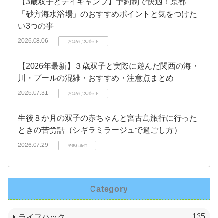
【3歳双子とデイキャンプ】予約制で快適！京都
「砂方海水浴場」のおすすめポイントと気をつけた
い3つの事
2026.08.06
お出かけスポット
【2026年最新】３歳双子と実際に遊んだ関西の海・
川・プールの混雑・おすすめ・注意点まとめ
2026.07.31
お出かけスポット
生後８か月の双子の赤ちゃんと宮古島旅行に行った
ときの苦労話（シギラミラージュで過ごし方）
2026.07.29
子連れ旅行
Category
135
ライフハック