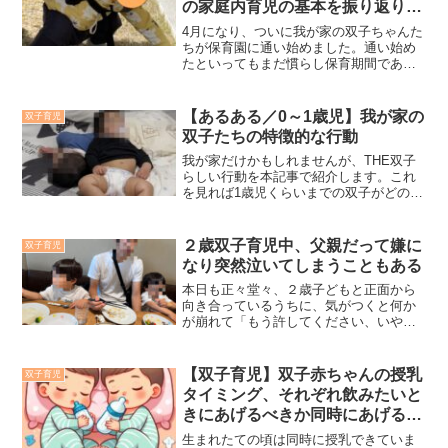
の家庭内育児の基本を振り返りま
す
4月になり、ついに我が家の双子ちゃんた
ちが保育園に通い始めました。通い始め
たといってもまだ慣らし保育期間であ
り、今のところ１時間ちょっとであっと
いう間に帰ってきます。我が子たちはい
ろんなものに興味津々なようで、今のと
【あるある／0～1歳児】我が家の
双子育児
ころ泣かずに割と楽しそう（むしろ家よ
双子たちの特徴的な行動
り満足気）に過ごしているようです。保
育園という新しい環境に思っている以上
我が家だけかもしれませんが、THE双子
に順応できているようなのですが、もし
らしい行動を本記事で紹介します。これ
かしたらこれまでの我が家の育児のやり
を見れば1歳児くらいまでの双子がどのよ
方がいい方向に影響したのではと思いま
うにして日々過ごしているのかわかると
した。そこで、これまでの日々の振り返
思います。
りの意味も込めて、本記事で約10か月間
２歳双子育児中、父親だって嫌に
双子育児
の我が家の家庭内育児の基本について紹
なり突然泣いてしまうこともある
介します。
本日も正々堂々、２歳子どもと正面から
向き合っているうちに、気がつくと何か
が崩れて「もう許してください、いやい
や」となり、泣いてしまったので、その
時のぐちゃぐちゃになった親父の気持ち
をまとめます。
【双子育児】双子赤ちゃんの授乳
双子育児
タイミング、それぞれ飲みたいと
きにあげるべきか同時にあげるべ
きか
生まれたての頃は同時に授乳できていま