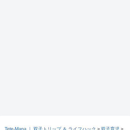
Tete-Mana ｜ 双子トリップ ＆ ライフハック
>
双子育児
>