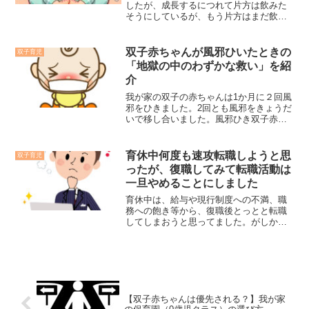
したが、成長するにつれて片方は飲みた
そうにしているが、もう片方はまだ飲み
たそうじゃない状況に直面するご家庭が
多いのではないでしょうか。そのような
場合、飲みたいタイミングにそれぞれず
双子赤ちゃんが風邪ひいたときの
双子育児
らすか、片方には空腹でないところ申し
「地獄の中のわずかな救い」を紹
訳ないが同タイミングで無理やり飲んで
介
もらうか悩まれるのではないでしょう
か。我が家では両方試してみた結果、同
我が家の双子の赤ちゃんは1か月に２回風
時に授乳するに落ち着きました。実際に
邪をひきました。2回とも風邪をきょうだ
試してみてわかったそれぞれのメリット
いで移し合いました。風邪ひき双子赤ち
デメリットを紹介します。なお授乳は例
ゃんたちの看病の日々は、平時と違い他
外を除きすべて哺乳瓶で行ってます。
に何もする気力がまったく起きないくら
い疲れだけがたまる日々でしたが、看病
育休中何度も速攻転職しようと思
双子育児
している中でふと「これは救いだ」と思
ったが、復職してみて転職活動は
うところがありました。本記事ではその
一旦やめることにしました
風邪ひき双子赤ちゃん看病時に感じた
「地獄の中のわずかな救い」について紹
育休中は、給与や現行制度への不満、職
介します。
務への飽き等から、復職後とっとと転職
してしまおうと思ってました。がしか
し、復職して1ヶ月経って育児と共働きを
経験して、最低2年は今の会社で働くのが
いいと思うようになりました。本記事で
はなぜ転職したくてたまらなかったが、
そのように気持ちが変わったのかを紹介
します。
【双子赤ちゃんは優先される？】我が家