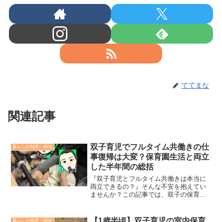
ててまな
関連記事
双子育児でフルタイム共働きの仕
暮らしの知恵・時短
事復帰は大変？保育園生活と両立
した半年間の総括
『双子育児とフルタイム共働きは本当に
両立できるの？』そんな不安を抱えてい
ませんか？この記事では、双子の保育園
生活と仕事復帰を両立した半年間の奮闘
を語ります。大変だったことや乗り越え
方を知って、あなたの不安を少しでも解
【1歳半頃】双子育児の室内保育
暮らしの知恵・時短