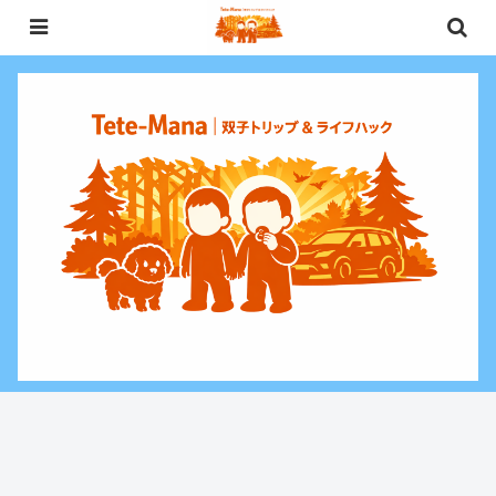
0歳〜未就学児（3歳）双子との週末お出かけ・子連れ旅行情報と、暮らしに役
立つお金・ライフハックをお届けする双子ファミリーブログ。