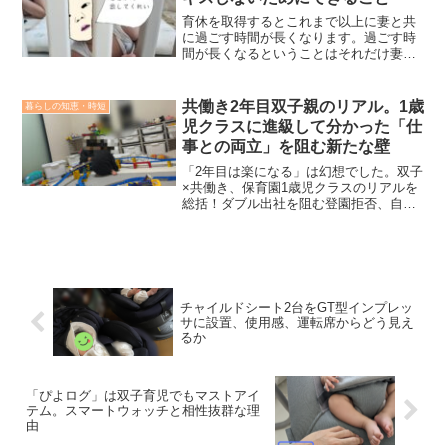
めたのをきっかけに絶叫のイヤイヤ期は
終焉を迎えることができました。絶望の
育休を取得するとこれまで以上に妻と共
イヤイヤ期を脱却できたと思われる理由
に過ごす時間が長くなります。過ごす時
と、分岐点を生み出してくれた一品とに
間が長くなるということはそれだけ妻の
ついて本記事で紹介します。
気分を害する可能性も高まると言っても
過言ではありません。妻と穏やかな育休
ライフを送るにあたり、注意していたこ
共働き2年目双子親のリアル。1歳
暮らしの知恵・時短
と・注意していることを記したいと思い
児クラスに進級して分かった「仕
ます。
事との両立」を阻む新たな壁
「2年目は楽になる」は幻想でした。双子
×共働き、保育園1歳児クラスのリアルを
総括！ダブル出社を阻む登園拒否、自転
車の席順争い、有給の消失……。0歳児の
頃とは質の違う「新たな壁」にどう立ち
向かうか？我が家の事例と本音を綴りま
す。
チャイルドシート2台をGT型インプレッ
サに設置、使用感、運転席からどう見え
るか
「ぴよログ」は双子育児でもマストアイ
テム。スマートウォッチと相性抜群な理
由