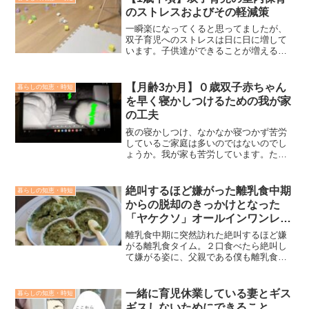
消しましょう。
のストレスおよびその軽減策
一瞬楽になってくると思ってましたが、
双子育児へのストレスは日に日に増して
います。子供達ができることが増えるの
は嬉しいことではありますが、その分い
らんこと（危ないこと）もするのでスト
レスも倍増していく感じです。妻案では
【月齢3か月】０歳双子赤ちゃん
暮らしの知恵・時短
ありますが、室内での双子育児にかかる
を早く寝かしつけるための我が家
ストレス対策を紹介します。
の工夫
夜の寝かしつけ、なかなか寝つかず苦労
しているご家庭は多いのではないのでし
ょうか。我が家も苦労しています。ただ
最近は苦労することに変わりませんが、
だいたい21時台には安定して寝つかせる
ことができています。21時台に寝付かせ
絶叫するほど嫌がった離乳食中期
暮らしの知恵・時短
るために我が家で行っている寝かしつけ
からの脱却のきっかけとなった
方法をお伝えします。
「ヤケクソ」オールインワンレシ
ピ
離乳食中期に突然訪れた絶叫するほど嫌
がる離乳食タイム。２口食べたら絶叫し
て嫌がる姿に、父親である僕も離乳食を
上げるのが嫌になった時期もありまし
た。その際、ヤケクソで浮かんだオール
インワンレシピが思いのほかおこちゃま
一緒に育児休業している妻とギス
暮らしの知恵・時短
にヒットしたようで、それを食べさせ始
ギスしないためにできること