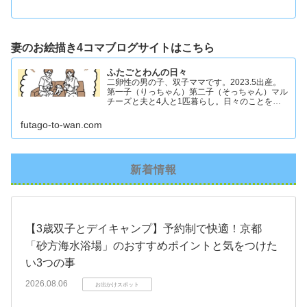
妻のお絵描き4コマブログサイトはこちら
ふたごとわんの日々
二卵性の男の子、双子ママです。2023.5出産。
第一子（りっちゃん）第二子（そっちゃん）マル
チーズと夫と4人と1匹暮らし。日々のことを忘
れず記録したくてアカウントを立ち上げました #
双子ママ #双子男子 #ddツイン #イラスト日記
futago-to-wan.com
新着情報
【3歳双子とデイキャンプ】予約制で快適！京都
「砂方海水浴場」のおすすめポイントと気をつけた
い3つの事
2026.08.06
お出かけスポット