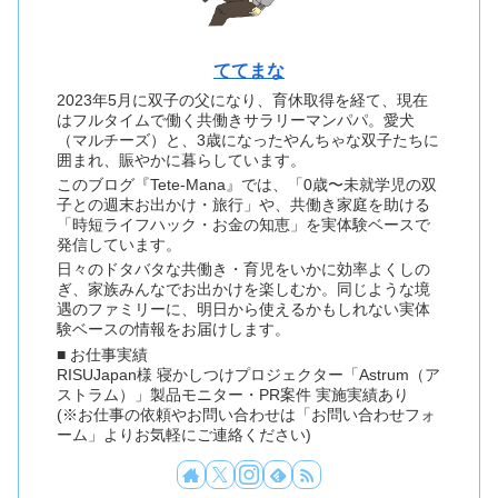
ててまな
2023年5月に双子の父になり、育休取得を経て、現在
はフルタイムで働く共働きサラリーマンパパ。愛犬
（マルチーズ）と、3歳になったやんちゃな双子たちに
囲まれ、賑やかに暮らしています。
このブログ『Tete-Mana』では、「0歳〜未就学児の双
子との週末お出かけ・旅行」や、共働き家庭を助ける
「時短ライフハック・お金の知恵」を実体験ベースで
発信しています。
日々のドタバタな共働き・育児をいかに効率よくしの
ぎ、家族みんなでお出かけを楽しむか。同じような境
遇のファミリーに、明日から使えるかもしれない実体
験ベースの情報をお届けします。
■ お仕事実績
RISUJapan様 寝かしつけプロジェクター「Astrum（ア
ストラム）」製品モニター・PR案件 実施実績あり
(※お仕事の依頼やお問い合わせは「お問い合わせフォ
ーム」よりお気軽にご連絡ください)