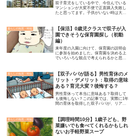
たポイント
双子育児をしている中で、今住んでいる
マンションが大変不便で正直購入失敗し
たと思ってます。子供がいない時は大変
便利だったのですが、双子が生まれてか
らは一変、正直お先真っ暗な状態です。
今からマンション購入される方（特に双
【保活】0歳児クラスで双子が入
暮らしの知恵・時短
子確定の方）には不便な思いはしてほし
園できそうな保育園探し（初動
くないので、実際に購入して不便を感じ
編）
ている僕たちから、買う前に気にしてお
くべきポイントをお伝えできればと思い
来年度の入園に向けて、保育園の説明会
ます。
に参加を始めました。保育園を決める上
でいろいろな観点で考えられるかと思い
ます。私たちも双子をどこに入れるのが
最もいいのか考えなければいけない時期
が近づいてきました。10月に第一志望か
【双子パパが語る】男性育休のメ
暮らしの知恵・時短
ら第三志望まで決めて願書を出す必要が
リット・デメリット：取得の意味
あります。この１か月で決めにかからな
ある？育児大変？後悔する？
いといけないのですが、いろいろな条件
がごちゃごちゃしている状況なので、頭
男性育休って本当に意味ある？取得して
の整理してみようと思います。
も後悔しない？この記事では、実際に1年
間の育休を取得した双子パパが、リアル
なメリット・デメリットを正直に語りま
す。育休中に感じた心の変化や、夫婦関
係、具体的な体験談であなたの不安を解
【調理時間10分】1歳子ども、野
暮らしの知恵・時短
消します。
菜嫌いでも食べてくれるかもしれ
ないお手軽野菜スープ