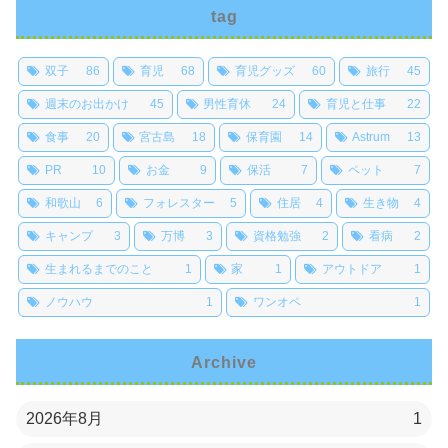
tag
双子
86
育児
68
育児グッズ
60
旅行
45
週末のお出かけ
45
男性育休
24
育児と仕事
22
食事
20
宮古島
18
保育園
14
Astrum
13
PR
10
お金
9
保活
7
ペット
7
和歌山
6
フォレスター
5
住居
4
生き物
4
キャンプ
3
万博
3
資格勉強
2
看病
2
生まれるまでのこと
1
家
1
アウトドア
1
ノウハウ
1
ワンオペ
1
Archive
2026年8月
1