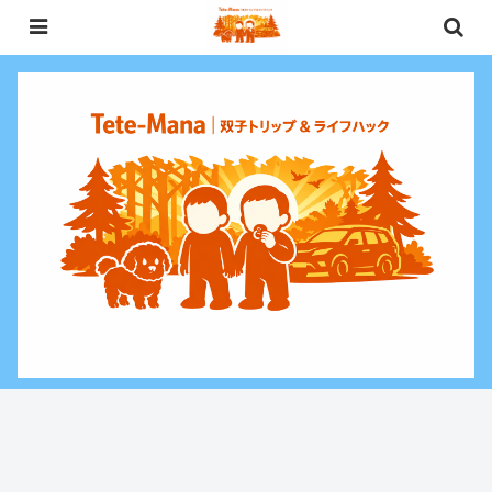
0歳〜未就学児（3歳）双子との週末お出かけ・子連れ旅行情報と、暮らしに役
立つお金・ライフハックをお届けする双子ファミリーブログ。