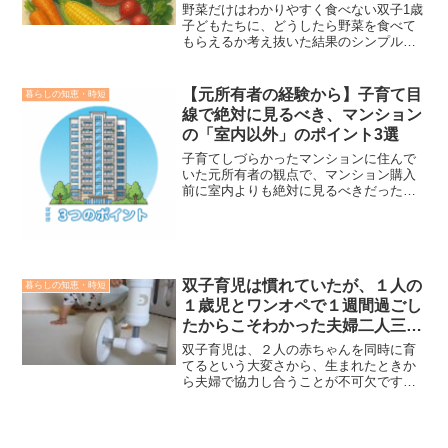
野菜だけはわかりやすく食べない双子1歳
子どもたちに、どうしたら野菜を食べて
もらえるか考え抜いた結果のシンプルで
非常にお手軽レシピです。うまいこと冷
凍野菜を活用することでさらに忙しい育
児の時短にもつながるかと思います。
【元所有者の経験から】子育て目
暮らしの知恵・時短
線で絶対に見るべき、マンション
の「室内以外」のポイント3選
子育てしづらかったマンションに住んで
いた元所有者の観点で、マンション購入
前に室内よりも絶対に見るべきだったポ
イント3選まとめます。マンション購入時
は、どの階のどの間取りの、、、と室内
環境ばかりに気づけば目が行きがちです
が、それよりも大事なのは「共有部」の
充実度だと改めて思います。
双子育児は慣れていたが、１人の
暮らしの知恵・時短
１歳児とワンオペで１週間過ごし
たからこそわかった夫婦二人三脚
の大切さ
双子育児は、２人の赤ちゃんを同時に育
てるという大変さから、生まれたときか
ら夫婦で協力し合うことが不可欠です。
しかし、ある日、弟の入院をきっかけ
に、私は初めて双子の兄と１対１で１週
間を過ごすことになりました。双子育児
で多くのことを経験していたつもりでし