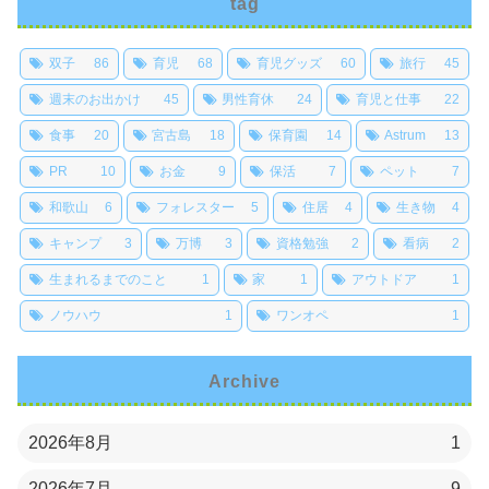
tag
双子
86
育児
68
育児グッズ
60
旅行
45
週末のお出かけ
45
男性育休
24
育児と仕事
22
食事
20
宮古島
18
保育園
14
Astrum
13
PR
10
お金
9
保活
7
ペット
7
和歌山
6
フォレスター
5
住居
4
生き物
4
キャンプ
3
万博
3
資格勉強
2
看病
2
生まれるまでのこと
1
家
1
アウトドア
1
ノウハウ
1
ワンオペ
1
Archive
2026年8月
1
2026年7月
9