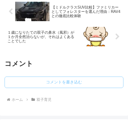
かわかりませんがミルクでないと許して
くれない日もあります。そのような不安
【ミドルクラスSUV比較】ファミリカー
定な日々をイライラしながらもなんとか
としてフォレスターを選んだ理由：RAV4
乗り越えてきましたが、1ヶ月後くらいに
との徹底比較体験
突如としてメンタルが崩壊しました。た
だとあるきっかけで、1時間後には再度奮
起することができました。このメンタル
が浮き沈みした日のことを本記事で紹介
１歳になりたての双子の鼻水（風邪）が
１か月全然治らないが、それはよくある
します。
ことでした
コメント
コメントを書き込む
ホーム
双子育児