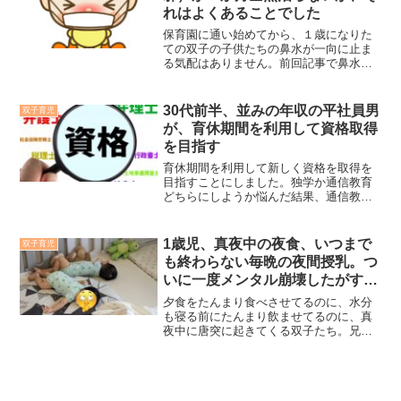
です。
れはよくあることでした
保育園に通い始めてから、１歳になりた
ての双子の子供たちの鼻水が一向に止ま
る気配はありません。前回記事で鼻水の
量が少なくなった気はしましたが、双子
の兄が発熱をしたのをきっかけに、本当
にこのまま治るまで見守るでいいんか心
30代前半、並みの年収の平社員男
双子育児
配になってきました。そこで今まで発熱
が、育休期間を利用して資格取得
してしんどそうなら、小児科に行ってい
を目指す
たのですが、耳鼻咽喉科でも風邪を見て
くれることがわかりましたので、風邪の
育休期間を利用して新しく資格を取得を
症状が１か月も続いていることを相談す
目指すことにしました。独学か通信教育
べく耳鼻咽喉科に診察に行きました。耳
どちらにしようか悩んだ結果、通信教育
鼻咽喉科の先生（まさかの先生も双子の
を活用して勉強を進めることにしまし
親御さんでした！）のお話を聞いて、
た。なぜ育休中に資格を取得しようと思
「３歳頃まではこの状態が続くんだ」と
ったのか、なぜ通信教育を活用すること
1歳児、真夜中の夜食、いつまで
双子育児
安心ではないですが、ひとまず気に病ま
にしたのかを本記事で紹介します。
も終わらない毎晩の夜間授乳。つ
なくていいことはわかりました。ただ子
供を楽にしてあげるために、親がしてあ
いに一度メンタル崩壊したがすぐ
げるべきことはわかりましたので、この
に復活した話
夕食をたんまり食べさせてるのに、水分
１か月の経験から風邪が治らず続くと
も寝る前にたんまり飲ませてるのに、真
き、我々親は何をすべきかを本記事で紹
夜中に唐突に起きてくる双子たち。兄は
介します。
飲み物だけで落ち着く日もあれば、夜食
を求めて槍のようにピーンと伸びて大絶
叫する日もあり、弟はフォローアップミ
ルクで落ち着く日もあれば、何が違うの