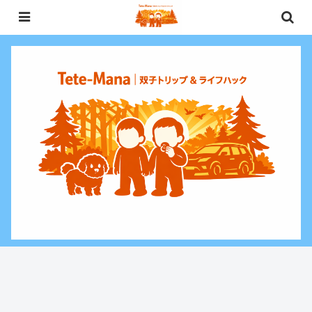
0歳〜未就学児（3歳）双子との週末お出かけ・子連れ旅行情報と、暮らしに役
立つお金・ライフハックをお届けする双子ファミリーブログ。