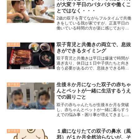
が大変？平日のバタバタや働くこ
とではなく・・・
2歳の双子を育てながらフルタイムで共働
きをしている我が家ですが、正直平日の
働いている時間の方が楽に感じており、
子供と四六時中過ごす休日の方がしんど
いです。なぜ平日のバタバタではなく休
日の方がしんどいと思うのか、その理由
双子育児と共働きの両立で、息抜
双子育児
を本記事でまとめます。
きができるタイミング
双子育児と共働きは平日は爆速で時間が
過ぎ去り、休日は１日中子供たちと向き
合う必要があるので、息抜きできる時間
がほとんどありません。※執筆時点で我
が家の双子は1歳であり、自我が芽生え始
めて、いろんな面で鬱陶しく、個人的に
生後８か月になった双子の赤ちゃ
双子育児
は休日の方が精神的にはしんどいです。
んとペットが一緒に生活するうえ
ストレスでパンクまでは行ってません
での困りごと
が、たまに空気が漏れてるような状況に
陥ることがあります。そのような怒涛の
双子の赤ちゃんたちが生後８か月を突破
日々を過ごすなかで、自分がパンクしな
し、赤ちゃんとペットが一緒に暮らすう
いようにどこかで息抜きは必要だと思っ
えでの悩み事・困り事が増えてきまし
てます。本記事では、双子育児と共働き
た。本記事ではその悩み事・困り事に対
という罰ゲームのような日々の中で訪れ
して、問題点と対策を本記事で紹介しま
る息抜きできるタイミングを紹介しま
す。なお我が家のかわいいペットは犬で
１歳になりたての双子の鼻水（風
双子育児
す。
あり、犬種は「４歳児のマルチーズ♂」
邪）が１か月全然治らないが、そ