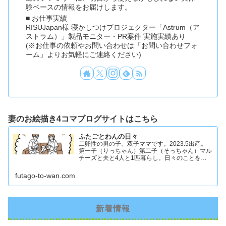
験ベースの情報をお届けします。
■ お仕事実績
RISUJapan様 寝かしつけプロジェクター「Astrum（ア
ストラム）」製品モニター・PR案件 実施実績あり
(※お仕事の依頼やお問い合わせは「お問い合わせフォ
ーム」よりお気軽にご連絡ください)
妻のお絵描き4コマブログサイトはこちら
ふたごとわんの日々
二卵性の男の子、双子ママです。2023.5出産。
第一子（りっちゃん）第二子（そっちゃん）マル
チーズと夫と4人と1匹暮らし。日々のことを忘
れず記録したくてアカウントを立ち上げました #
双子ママ #双子男子 #ddツイン #イラスト日記
futago-to-wan.com
新着情報