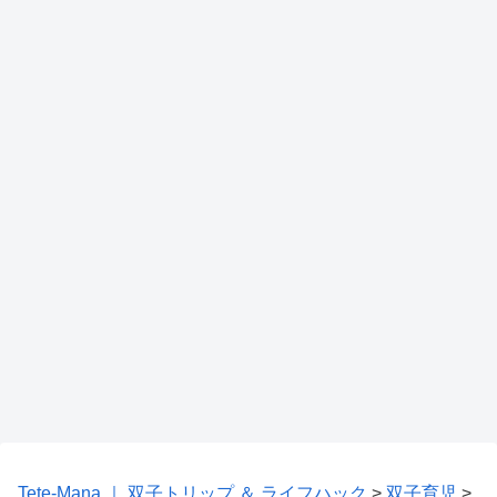
Tete-Mana ｜ 双子トリップ ＆ ライフハック
>
双子育児
>