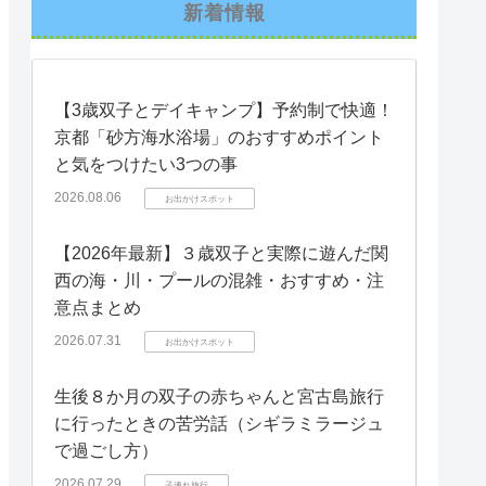
新着情報
【3歳双子とデイキャンプ】予約制で快適！
京都「砂方海水浴場」のおすすめポイント
と気をつけたい3つの事
2026.08.06
お出かけスポット
【2026年最新】３歳双子と実際に遊んだ関
西の海・川・プールの混雑・おすすめ・注
意点まとめ
2026.07.31
お出かけスポット
生後８か月の双子の赤ちゃんと宮古島旅行
に行ったときの苦労話（シギラミラージュ
で過ごし方）
2026.07.29
子連れ旅行