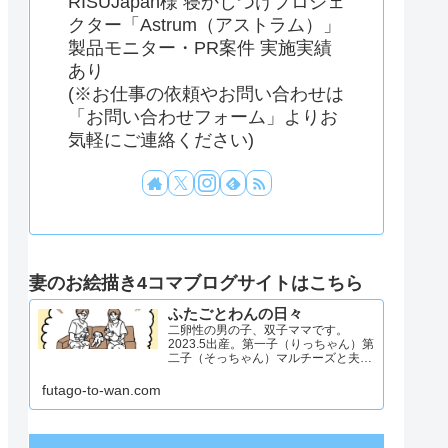
RISUJapan様 寝かしつけプロジェ
クター「Astrum（アストラム）」
製品モニター・PR案件 実施実績
あり
(※お仕事の依頼やお問い合わせは
「お問い合わせフォーム」よりお
気軽にご連絡ください)
妻のお絵描き4コマブログサイトはこちら
ふたごとわんの日々
二卵性の男の子、双子ママです。
2023.5出産。第一子（りっちゃん）第
二子（そっちゃん）マルチーズと夫と
4人と1匹暮らし。日々のことを忘れず
記録したくてアカウントを立ち上げま
futago-to-wan.com
した #双子ママ #双子男子 #ddツイン
#イラスト日記