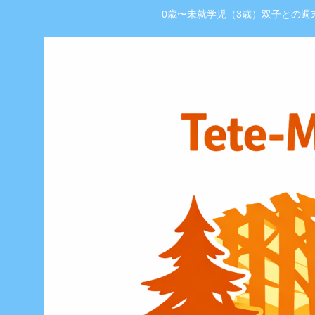
0歳〜未就学児（3歳）双子との