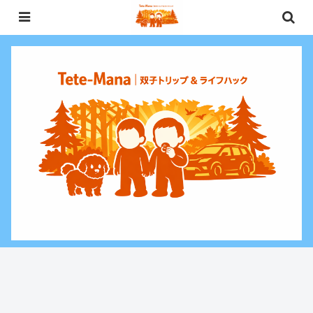
0歳〜未就学児（3歳）双子との週末お出かけ・子連れ旅行情報と、暮らしに役
立つお金・ライフハックをお届けする双子ファミリーブログ。