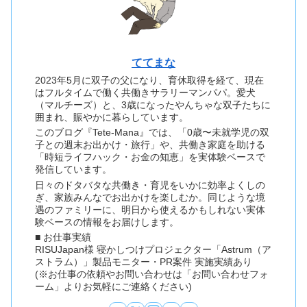
ててまな
2023年5月に双子の父になり、育休取得を経て、現在
はフルタイムで働く共働きサラリーマンパパ。愛犬
（マルチーズ）と、3歳になったやんちゃな双子たちに
囲まれ、賑やかに暮らしています。
このブログ『Tete-Mana』では、「0歳〜未就学児の双
子との週末お出かけ・旅行」や、共働き家庭を助ける
「時短ライフハック・お金の知恵」を実体験ベースで
発信しています。
日々のドタバタな共働き・育児をいかに効率よくしの
ぎ、家族みんなでお出かけを楽しむか。同じような境
遇のファミリーに、明日から使えるかもしれない実体
験ベースの情報をお届けします。
■ お仕事実績
RISUJapan様 寝かしつけプロジェクター「Astrum（ア
ストラム）」製品モニター・PR案件 実施実績あり
(※お仕事の依頼やお問い合わせは「お問い合わせフォ
ーム」よりお気軽にご連絡ください)