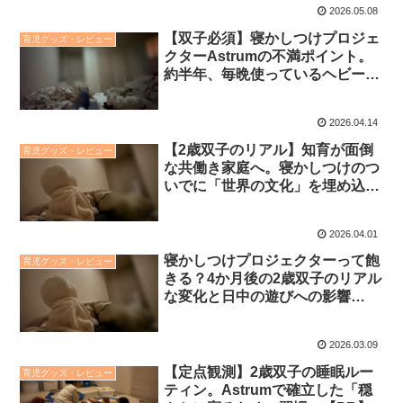
2026.05.08
【双子必須】寝かしつけプロジェ
育児グッズ・レビュー
クターAstrumの不満ポイント。
約半年、毎晩使っているヘビーユ
ーザーの本音
2026.04.14
【2歳双子のリアル】知育が面倒
育児グッズ・レビュー
な共働き家庭へ。寝かしつけのつ
いでに「世界の文化」を埋め込む
ズボラ育児【PR】
2026.04.01
寝かしつけプロジェクターって飽
育児グッズ・レビュー
きる？4か月後の2歳双子のリアル
な変化と日中の遊びへの影響
【PR】
2026.03.09
【定点観測】2歳双子の睡眠ルー
育児グッズ・レビュー
ティン。Astrumで確立した「穏