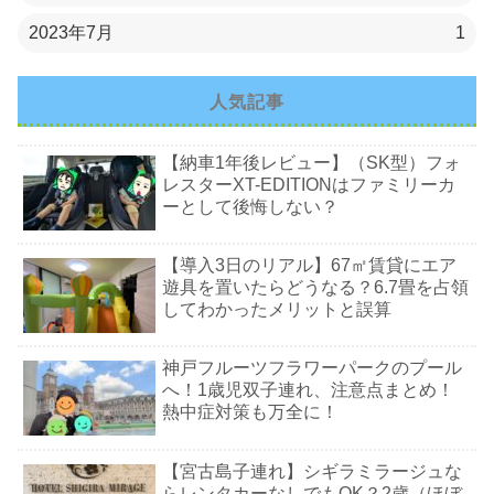
2023年7月
1
人気記事
【納車1年後レビュー】（SK型）フォ
レスターXT-EDITIONはファミリーカ
ーとして後悔しない？
【導入3日のリアル】67㎡賃貸にエア
遊具を置いたらどうなる？6.7畳を占領
してわかったメリットと誤算
神戸フルーツフラワーパークのプール
へ！1歳児双子連れ、注意点まとめ！
熱中症対策も万全に！
【宮古島子連れ】シギラミラージュな
らレンタカーなしでもOK？2歳（ほぼ