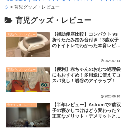
ク
>
育児グッズ・レビュー
育児グッズ・レビュー
【補助便座比較】コンパクト vs
育児グッズ・レビュー
折りたたみ踏み台付き！3歳双子
のトイトレでわかった本音レビュ
ー
2026.07.14
【便利】赤ちゃんのおむつ処理袋
育児グッズ・レビュー
にもおすすめ！多用途に使えてコ
スパ良し！岩谷のアイラップ！
2026.06.10
【半年レビュー】Astrumで2歳双
育児グッズ・レビュー
子の寝かしつけはどう変わった？
正直なメリット・デメリットと
「禁断の楽しみ」を全公開
【PR】