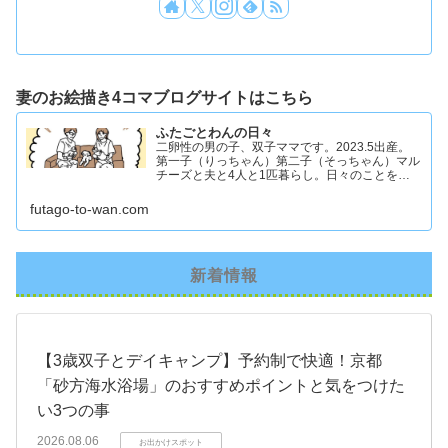
妻のお絵描き4コマブログサイトはこちら
ふたごとわんの日々
二卵性の男の子、双子ママです。2023.5出産。
第一子（りっちゃん）第二子（そっちゃん）マル
チーズと夫と4人と1匹暮らし。日々のことを忘
れず記録したくてアカウントを立ち上げました #
双子ママ #双子男子 #ddツイン #イラスト日記
futago-to-wan.com
新着情報
【3歳双子とデイキャンプ】予約制で快適！京都
「砂方海水浴場」のおすすめポイントと気をつけた
い3つの事
2026.08.06
お出かけスポット