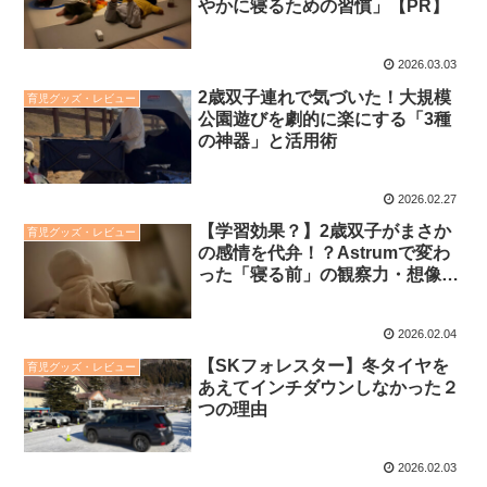
やかに寝るための習慣」【PR】
2026.03.03
2歳双子連れで気づいた！大規模
育児グッズ・レビュー
公園遊びを劇的に楽にする「3種
の神器」と活用術
2026.02.27
【学習効果？】2歳双子がまさか
育児グッズ・レビュー
の感情を代弁！？Astrumで変わ
った「寝る前」の観察力・想像力
の変化の兆し【PR】
2026.02.04
【SKフォレスター】冬タイヤを
育児グッズ・レビュー
あえてインチダウンしなかった２
つの理由
2026.02.03