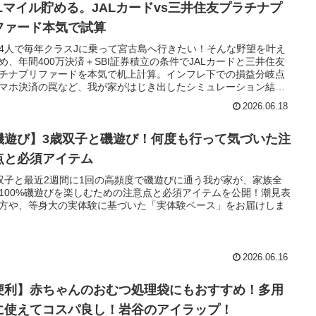
ALマイル貯める。JALカードvs三井住友プラチナプ
ファード本気で試算
4人で毎年クラスJに乗って宮古島へ行きたい！そんな野望を叶え
め、年間400万決済＋SBI証券積立の条件でJALカードと三井住友
チナプリファードを本気で机上計算。インフレ下での損益分岐点
マホ決済の罠など、我が家がはじき出したシミュレーション結果
開
2026.06.18
磯遊び】3歳双子と磯遊び！何度も行って気づいた注
点と必須アイテム
双子と最近2週間に1回の高頻度で磯遊びに通う我が家が、家族全
100%磯遊びを楽しむための注意点と必須アイテムを公開！潮見表
方や、等身大の実体験に基づいた「実体験ベース」をお届けしま
2026.06.16
便利】赤ちゃんのおむつ処理袋にもおすすめ！多用
に使えてコスパ良し！岩谷のアイラップ！