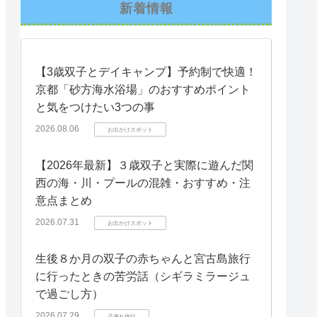
新着情報
【3歳双子とデイキャンプ】予約制で快適！
京都「砂方海水浴場」のおすすめポイント
と気をつけたい3つの事
2026.08.06
お出かけスポット
【2026年最新】３歳双子と実際に遊んだ関
西の海・川・プールの混雑・おすすめ・注
意点まとめ
2026.07.31
お出かけスポット
生後８か月の双子の赤ちゃんと宮古島旅行
に行ったときの苦労話（シギラミラージュ
で過ごし方）
2026.07.29
子連れ旅行