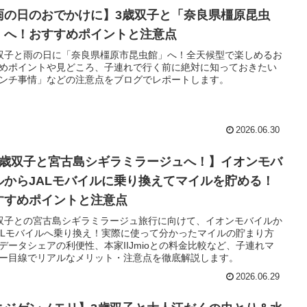
雨の日のおでかけに】3歳双子と「奈良県橿原昆虫
」へ！おすすめポイントと注意点
双子と雨の日に「奈良県橿原市昆虫館」へ！全天候型で楽しめるお
めポイントや見どころ、子連れで行く前に絶対に知っておきたい
ンチ事情」などの注意点をブログでレポートします。
2026.06.30
3歳双子と宮古島シギラミラージュへ！】イオンモバ
ルからJALモバイルに乗り換えてマイルを貯める！
すすめポイントと注意点
双子との宮古島シギラミラージュ旅行に向けて、イオンモバイルか
ALモバイルへ乗り換え！実際に使って分かったマイルの貯まり方
データシェアの利便性、本家IIJmioとの料金比較など、子連れマ
ー目線でリアルなメリット・注意点を徹底解説します。
2026.06.29