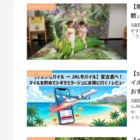
【
お出かけスポット
館
3歳
すす
「ラ
【
お金・資産形成
イ
お
3歳
らJ
や、
イラ