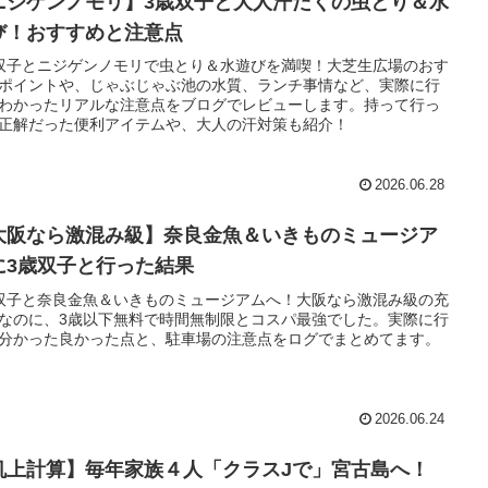
ニジゲンノモリ】3歳双子と大人汗だくの虫とり＆水
び！おすすめと注意点
双子とニジゲンノモリで虫とり＆水遊びを満喫！大芝生広場のおす
ポイントや、じゃぶじゃぶ池の水質、ランチ事情など、実際に行
わかったリアルな注意点をブログでレビューします。持って行っ
正解だった便利アイテムや、大人の汗対策も紹介！
2026.06.28
大阪なら激混み級】奈良金魚＆いきものミュージア
に3歳双子と行った結果
双子と奈良金魚＆いきものミュージアムへ！大阪なら激混み級の充
なのに、3歳以下無料で時間無制限とコスパ最強でした。実際に行
分かった良かった点と、駐車場の注意点をログでまとめてます。
2026.06.24
机上計算】毎年家族４人「クラスJで」宮古島へ！