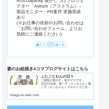
RISUJapan様 寝かしつけプロジェ
クター「Astrum（アストラム）」
製品モニター・PR案件 実施実績
あり
(※お仕事の依頼やお問い合わせは
「お問い合わせフォーム」よりお
気軽にご連絡ください)
妻のお絵描き4コマブログサイトはこちら
ふたごとわんの日々
二卵性の男の子、双子ママです。
2023.5出産。第一子（りっちゃん）第
二子（そっちゃん）マルチーズと夫と
4人と1匹暮らし。日々のことを忘れず
記録したくてアカウントを立ち上げま
futago-to-wan.com
した #双子ママ #双子男子 #ddツイン
#イラスト日記