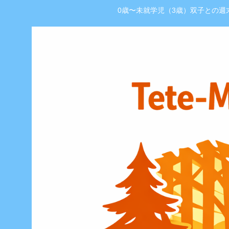
0歳〜未就学児（3歳）双子との