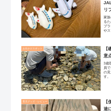
J
リ
家族
るた
プラ
やス
を公
【
お出かけスポット
意
3歳
員で
の見
す。
【
育児グッズ・レビュー
途