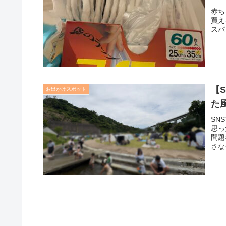
赤ち
買え
スパ
【
お出かけスポット
た
SN
思っ
問題
さな