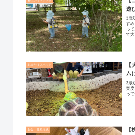
【
お出かけスポット
遊
3歳
すめ
って
て大
【
お出かけスポット
ム
3歳
実度
って
【
お金・資産形成