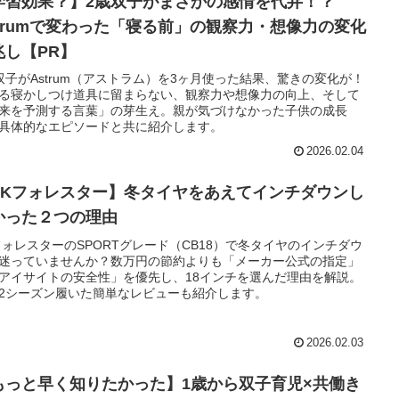
学習効果？】2歳双子がまさかの感情を代弁！？
strumで変わった「寝る前」の観察力・想像力の変化
兆し【PR】
双子がAstrum（アストラム）を3ヶ月使った結果、驚きの変化が！
る寝かしつけ道具に留まらない、観察力や想像力の向上、そして
来を予測する言葉」の芽生え。親が気づけなかった子供の成長
具体的なエピソードと共に紹介します。
2026.02.04
SKフォレスター】冬タイヤをあえてインチダウンし
かった２つの理由
フォレスターのSPORTグレード（CB18）で冬タイヤのインチダウ
迷っていませんか？数万円の節約よりも「メーカー公式の指定」
アイサイトの安全性」を優先し、18インチを選んだ理由を解説。
2シーズン履いた簡単なレビューも紹介します。
2026.02.03
もっと早く知りたかった】1歳から双子育児×共働き