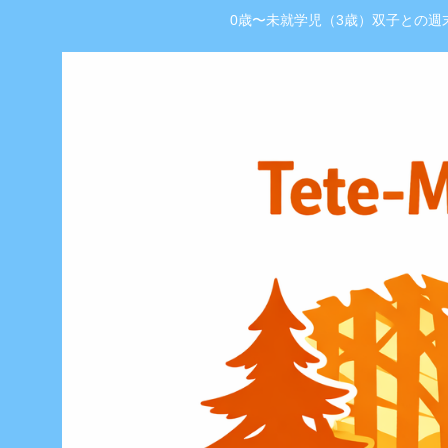
0歳〜未就学児（3歳）双子との