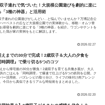
歳双子連れで気づいた！大規模公園遊びを劇的に楽に
る「3種の神器」と活用術
双子連れの公園遊びがしんどい…と悩んでいませんか？万博記念公
ハーベストの丘など大規模公園での実体験から、移動・オムツ替
お昼寝を劇的に楽にする「3種の神器」を紹介。ワゴンやテントを
した我が家の実例をもとに解説します。
2026.02.27
迎えまでの30分で完成！2歳双子＆大人の夕食を
同時調理』で乗り切る5つのコツ
えから帰宅後の30分が勝負！2歳双子を育てる共働き親が、大人
供のごはんを「同時調理」で爆速で仕上げる5つの鉄則を公開。ク
パー活用術、バズレシピの取り分け、ライフの味付け肉アレンジ
、今日から真似できるリアルな時短術をまとめました。
2026.02.20