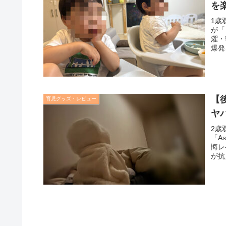
を
1歳
が「
濯・
爆発
【
育児グッズ・レビュー
ヤ
2歳
「A
悔レ
が抗
しま