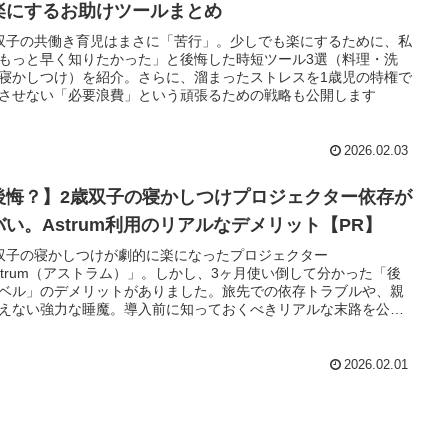
楽にするお助けツールまとめ
双子の共働き育児はまさに「苦行」。少しでも楽にするために、私
もっと早く知りたかった」と後悔した時短ツール3選（料理・洗
寝かしつけ）を紹介。さらに、溜まったストレスを1歳児の特権で
させない「必要浪費」という頑張るための戦略も公開します
2026.02.03
後悔？】2歳双子の寝かしつけプロジェクター依存が
バい。Astrum利用のリアルなデメリット【PR】
双子の寝かしつけが劇的に楽になったプロジェクター
strum（アストラム）」。しかし、3ヶ月使い倒して分かった「後
ベル」のデメリットがありました。旅先での依存トラブルや、親
えない強力な睡魔。導入前に知っておくべきリアルな末路を公開
す。
2026.02.01