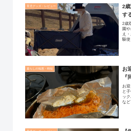
2
育児グッズ・レビュー
す
2歳
園や
え・
駆使
お
暮らしの知恵・時短
『
お迎
と子
ック
など