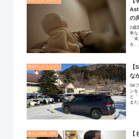
【
育児グッズ・レビュー
A
の
2歳
単な
「未
を、
【
育児グッズ・レビュー
な
SK
ンを
と「
また
【
暮らしの知恵・時短