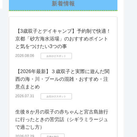
新着情報
【3歳双子とデイキャンプ】予約制で快適！
京都「砂方海水浴場」のおすすめポイント
と気をつけたい3つの事
2026.08.06
お出かけスポット
【2026年最新】３歳双子と実際に遊んだ関
西の海・川・プールの混雑・おすすめ・注
意点まとめ
2026.07.31
お出かけスポット
生後８か月の双子の赤ちゃんと宮古島旅行
に行ったときの苦労話（シギラミラージュ
で過ごし方）
2026.07.29
子連れ旅行