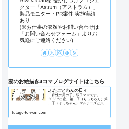
RISUJapan様 寝かしつけプロジェ
クター「Astrum（アストラム）」
製品モニター・PR案件 実施実績
あり
(※お仕事の依頼やお問い合わせは
「お問い合わせフォーム」よりお
気軽にご連絡ください)
妻のお絵描き4コマブログサイトはこちら
ふたごとわんの日々
二卵性の男の子、双子ママです。
2023.5出産。第一子（りっちゃん）第
二子（そっちゃん）マルチーズと夫と
4人と1匹暮らし。日々のことを忘れず
記録したくてアカウントを立ち上げま
futago-to-wan.com
した #双子ママ #双子男子 #ddツイン
#イラスト日記