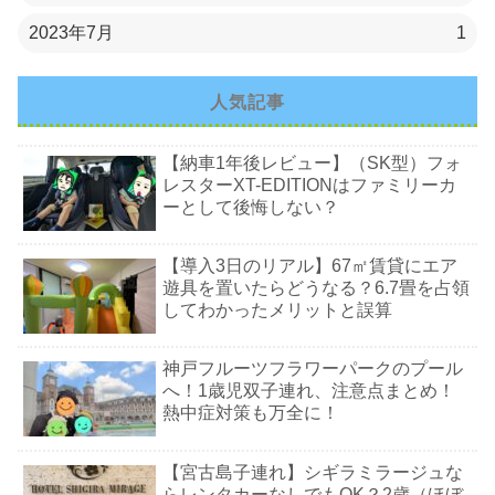
2023年7月
1
人気記事
【納車1年後レビュー】（SK型）フォ
レスターXT-EDITIONはファミリーカ
ーとして後悔しない？
【導入3日のリアル】67㎡賃貸にエア
遊具を置いたらどうなる？6.7畳を占領
してわかったメリットと誤算
神戸フルーツフラワーパークのプール
へ！1歳児双子連れ、注意点まとめ！
熱中症対策も万全に！
【宮古島子連れ】シギラミラージュな
らレンタカーなしでもOK？2歳（ほぼ