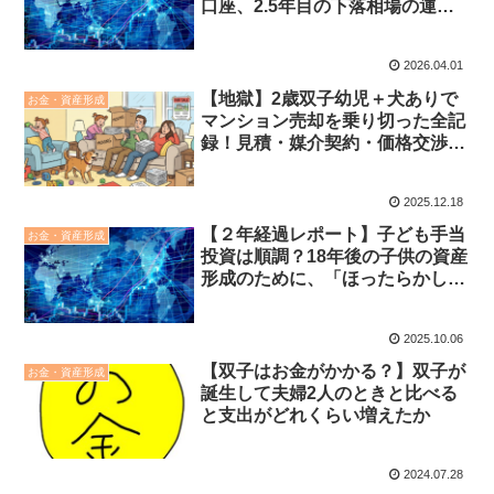
口座、2.5年目の下落相場の運用
レポート
2026.04.01
【地獄】2歳双子幼児＋犬ありで
お金・資産形成
マンション売却を乗り切った全記
録！見積・媒介契約・価格交渉・
売却の苦難
2025.12.18
【２年経過レポート】子ども手当
お金・資産形成
投資は順調？18年後の子供の資産
形成のために、「ほったらかし」
運用の現在地
2025.10.06
【双子はお金がかかる？】双子が
お金・資産形成
誕生して夫婦2人のときと比べる
と支出がどれくらい増えたか
2024.07.28