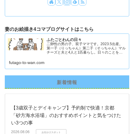
妻のお絵描き4コマブログサイトはこちら
ふたごとわんの日々
二卵性の男の子、双子ママです。2023.5出産。
第一子（りっちゃん）第二子（そっちゃん）マル
チーズと夫と4人と1匹暮らし。日々のことを忘
れず記録したくてアカウントを立ち上げました #
双子ママ #双子男子 #ddツイン #イラスト日記
futago-to-wan.com
新着情報
【3歳双子とデイキャンプ】予約制で快適！京都
「砂方海水浴場」のおすすめポイントと気をつけた
い3つの事
2026.08.06
お出かけスポット