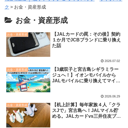
ク
>
お金・資産形成
お金・資産形成
【JALカードの罠：その後】契約
お金・資産形成
１か月でJCBブランドに乗り換え
た話
2026.07.02
【3歳双子と宮古島シギラミラー
お金・資産形成
ジュへ！】イオンモバイルから
JALモバイルに乗り換えてマイル
を貯める！おすすめポイントと注
意点
2026.06.29
【机上計算】毎年家族４人「クラ
お金・資産形成
スJで」宮古島へ！JALマイル貯
める。JALカードvs三井住友プラ
チナプリファード本気で試算