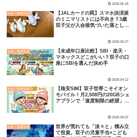
2026.06.18
【JALカードの罠】スマホ決済派
お金・資産形成
のミニマリストには不向き？3歳
双子父が入会後気づいた落とし穴
と、我が家の妥協策
2026.05.27
【未成年口座比較】SBI・楽天・
お金・資産形成
マネックスどこがいい？双子の口
座にSBIを選んだ決め手
2026.04.12
【格安SIM】双子世帯こそイオン
お金・資産形成
モバイル！月2,508円の20GBシェ
アプランで「速度制限の絶望」な
し。ゴールドならさらに5％OFF
2026.04.07
世界が荒れても「淡々と」積み立
お金・資産形成
て投資。双子の児童手当×こども