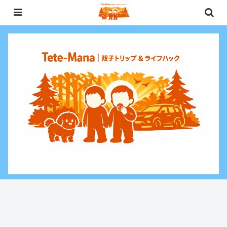
0歳〜未就学児（3歳）双子との週末お出かけ・子連れ旅行情報と、暮らしに役
立つお金・ライフハックをお届けする双子ファミリーブログ。