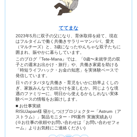
ててまな
2023年5月に双子の父になり、育休取得を経て、現在
はフルタイムで働く共働きサラリーマンパパ。愛犬
（マルチーズ）と、3歳になったやんちゃな双子たちに
囲まれ、賑やかに暮らしています。
このブログ『Tete-Mana』では、「0歳〜未就学児の双
子との週末お出かけ・旅行」や、共働き家庭を助ける
「時短ライフハック・お金の知恵」を実体験ベースで
発信しています。
日々のドタバタな共働き・育児をいかに効率よくしの
ぎ、家族みんなでお出かけを楽しむか。同じような境
遇のファミリーに、明日から使えるかもしれない実体
験ベースの情報をお届けします。
■ お仕事実績
RISUJapan様 寝かしつけプロジェクター「Astrum（ア
ストラム）」製品モニター・PR案件 実施実績あり
(※お仕事の依頼やお問い合わせは「お問い合わせフォ
ーム」よりお気軽にご連絡ください)