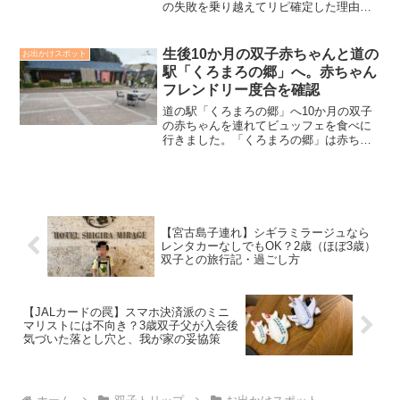
の失敗を乗り越えてリピ確定した理由を
ブログで公開。スキー客と完全分離の
「スノーランド」は安全で快適。神すぎ
る駐車場予約や充実の無料レンタルな
生後10か月の双子赤ちゃんと道の
お出かけスポット
ど、双子ファミリー目線でリアルに解説
駅「くろまろの郷」へ。赤ちゃん
します。
フレンドリー度合を確認
道の駅「くろまろの郷」へ10か月の双子
の赤ちゃんを連れてビュッフェを食べに
行きました。「くろまろの郷」は赤ちゃ
ん連れでも問題なく行けるかどうかを本
記事で紹介します。結論から言います
と、平時なら問題なく遊びに行けます
が、工事ならびに故障の関係...
【宮古島子連れ】シギラミラージュなら
レンタカーなしでもOK？2歳（ほぼ3歳）
双子との旅行記・過ごし方
【JALカードの罠】スマホ決済派のミニ
マリストには不向き？3歳双子父が入会後
気づいた落とし穴と、我が家の妥協策