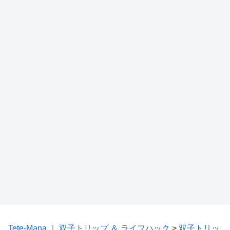
Tete-Mana ｜ 双子トリップ ＆ ライフハック
>
双子トリッ