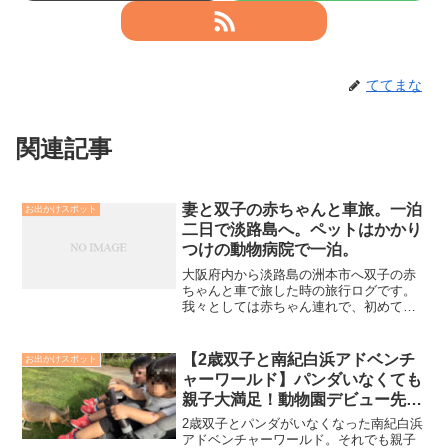
ててまな
関連記事
妻と双子の赤ちゃんと車旅。一泊
お出かけスポット
二日で淡路島へ。ペットはかかり
つけの動物病院で一泊。
大阪府内から淡路島の洲本市へ双子の赤
ちゃんと車で旅した時の旅行ログです。
我々としては赤ちゃん連れで、初めての
片道100-150キロ程度の中距離旅行でし
た。赤ちゃん連れで最初はどうなること
かと思いましたが、初めてにしては思い
【2歳双子と南紀白浜アドベンチ
お出かけスポット
のほかいい旅となりました。
ャーワールド】パンダいなくても
親子大満足！動物園デビュー先と
して最高でした
2歳双子とパンダがいなくなった南紀白浜
アドベンチャーワールド。それでも親子