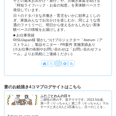
子との週末お出かけ・旅行」や、共働き家庭を助ける
「時短ライフハック・お金の知恵」を実体験ベースで
発信しています。
日々のドタバタな共働き・育児をいかに効率よくしの
ぎ、家族みんなでお出かけを楽しむか。同じような境
遇のファミリーに、明日から使えるかもしれない実体
験ベースの情報をお届けします。
■ お仕事実績
RISUJapan様 寝かしつけプロジェクター「Astrum（ア
ストラム）」製品モニター・PR案件 実施実績あり
(※お仕事の依頼やお問い合わせは「お問い合わせフォ
ーム」よりお気軽にご連絡ください)
妻のお絵描き4コマブログサイトはこちら
ふたごとわんの日々
二卵性の男の子、双子ママです。2023.5出産。
第一子（りっちゃん）第二子（そっちゃん）マル
チーズと夫と4人と1匹暮らし。日々のことを忘
れず記録したくてアカウントを立ち上げました #
双子ママ #双子男子 #ddツイン #イラスト日記
futago-to-wan.com