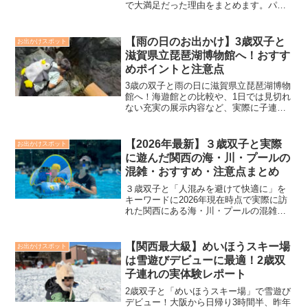
で大満足だった理由をまとめます。パン
ダで有名でしたがパンダがいなくても、
アドベンチャーワールドでは日本で有数
の大変魅力的な動物園だと改めて思いま
【雨の日のお出かけ】3歳双子と
お出かけスポット
した。
滋賀県立琵琶湖博物館へ！おすす
めポイントと注意点
3歳の双子と雨の日に滋賀県立琵琶湖博物
館へ！海遊館との比較や、1日では見切れ
ない充実の展示内容など、実際に子連れ
で訪れて分かった魅力をブログで公開し
ます。館内レストラン攻略法や、館内の
「自販機」など、3歳連れ目線で行く前に
【2026年最新】３歳双子と実際
お出かけスポット
絶対知っておきたい注意点もまとめてま
に遊んだ関西の海・川・プールの
す。
混雑・おすすめ・注意点まとめ
３歳双子と「人混みを避けて快適に」を
キーワードに2026年現在時点で実際に訪
れた関西にある海・川・プールの混雑度
合い・おすすめ・注意点を一気にまとめ
ます。気になったスポットがありました
ら、詳細は一部個別記事にまとめてます
【関西最大級】めいほうスキー場
お出かけスポット
ので、同じ年齢の子供がいて水遊びにど
は雪遊びデビューに最適！2歳双
こに行こうか悩まれてる方、是非我が家
子連れの実体験レポート
の生の情報をご活用ください。
2歳双子と「めいほうスキー場」で雪遊び
デビュー！大阪から日帰り3時間半、昨年