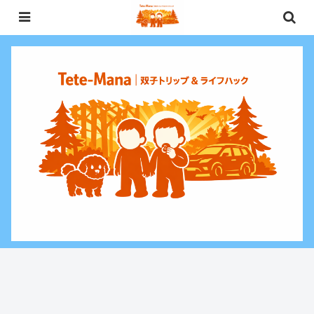
0歳〜未就学児（3歳）双子との週末お出かけ・子連れ旅行情報と、暮らしに役
立つお金・ライフハックをお届けする双子ファミリーブログ。