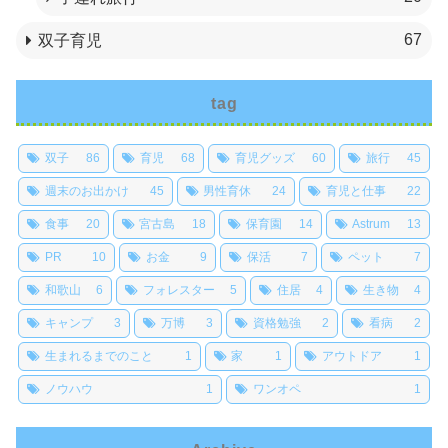
67
双子育児
tag
双子
86
育児
68
育児グッズ
60
旅行
45
週末のお出かけ
45
男性育休
24
育児と仕事
22
食事
20
宮古島
18
保育園
14
Astrum
13
PR
10
お金
9
保活
7
ペット
7
和歌山
6
フォレスター
5
住居
4
生き物
4
キャンプ
3
万博
3
資格勉強
2
看病
2
生まれるまでのこと
1
家
1
アウトドア
1
ノウハウ
1
ワンオペ
1