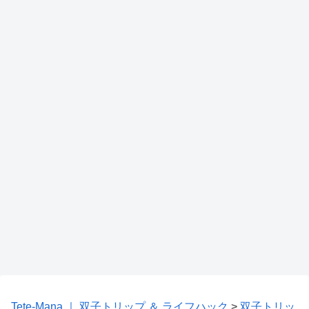
Tete-Mana ｜ 双子トリップ ＆ ライフハック
>
双子トリッ