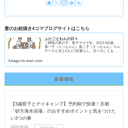
妻のお絵描き4コマブログサイトはこちら
ふたごとわんの日々
二卵性の男の子、双子ママです。2023.5出産。
第一子（りっちゃん）第二子（そっちゃん）マル
チーズと夫と4人と1匹暮らし。日々のことを忘
れず記録したくてアカウントを立ち上げました #
双子ママ #双子男子 #ddツイン #イラスト日記
futago-to-wan.com
新着情報
【3歳双子とデイキャンプ】予約制で快適！京都
「砂方海水浴場」のおすすめポイントと気をつけた
い3つの事
2026.08.06
お出かけスポット