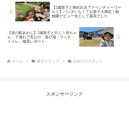
の特大パフェと食べたくて苦労は承知で
食べに行くことにしました。その時、特
【2歳双子と南紀白浜アドベンチャーワー
大パフェと真剣に向かい合う中、どうや
ルド】パンダいなくても親子大満足！動
って子どものご機嫌を保ったか、また道
物園デビュー先として最高でした
の駅くしがきの里に生後６ヶ月から１歳
の子供が遊べる場所があるかを紹介しま
す。
【道の駅あわじ】2歳双子と行く！赤ちゃ
ん・子連れで安心の「遊び場・ランチ・
トイレ」徹底レポート
ホーム
双子トリップ
お出かけスポット
スポンサーリンク