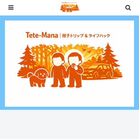
0歳〜未就学児（3歳）双子との週末お出かけ・子連れ旅行情報と、暮らしに役
立つお金・ライフハックをお届けする双子ファミリーブログ。