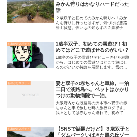
みかん狩りはかなりハードだった
話
２歳双子と初めてのみかん狩りへ！みか
んを狩りに行ったはずが、気づけば悪路
登山状態。怖いもの知らずの２歳双子た
ちはアスレチックを楽しむがごとく動き
回る始末。２歳双子連れのみかん狩りで
何が大変だったかを本記事でまとめま
1歳半双子、初めての雪遊び！初
お出かけスポット
す。
めてはどこで遊ばせるのがいい？
1歳半の双子の雪遊びデビューさせた経験
から、はじめての雪遊びはどこで遊ばせ
るのがいいか持論を展開します。雪のな
い地域からわざわざ雪のあるところに行
く我が家のように、これを見ればはるば
る雪のある地域に赴いたのに、まったく
妻と双子の赤ちゃんと車旅。一泊
お出かけスポット
楽しめなかったという事態を回避するこ
二日で淡路島へ。ペットはかかり
とができるのではと思います。
つけの動物病院で一泊。
大阪府内から淡路島の洲本市へ双子の赤
ちゃんと車で旅した時の旅行ログです。
我々としては赤ちゃん連れで、初めての
片道100-150キロ程度の中距離旅行でし
た。赤ちゃん連れで最初はどうなること
かと思いましたが、初めてにしては思い
【SNSで話題だけど】３歳双子と
お出かけスポット
のほかいい旅となりました。
「ダムパークいばきた風の丘ゾー