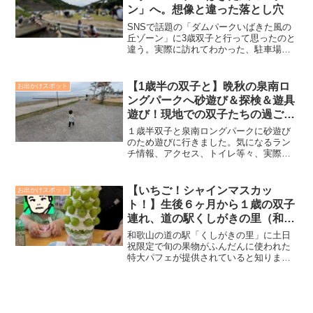
ン」へ。想像と違った落とし穴
SNSで話題の「ダムパークいばきた風の
丘ゾーン」に3歳双子と行って思ったのと
違う。実際に訪れてわかった、駐車場の
混雑や自販機ゼロ問題など、リール動画
から見えなかった「4つの落とし穴」を紹
介。小さな子連れ必須の事前準備と対策
【1歳半の双子と】晩秋の泉南ロ
お出かけスポット
を公開します。
ングパークへ砂遊び＆探検＆遊具
遊び！現地での双子たちの過ごし
方と注意点
１歳半双子と泉南ロングパークに砂遊び
のため遊びに行きました。気になるラン
チ情報、アクセス、トイレ等々、実際に
遊んでわかった、幼児を連れて行く上で
「これだけは事前に押さえておくべ
き！」というポイントをまとめます。
【いちご！シャインマスカッ
お出かけスポット
ト！】生後６ヶ月から１歳の双子
連れ、道の駅くしがきの里（和歌
山）の特大パフェを求めて！双子
和歌山の道の駅「くしがきの里」に土日
のご機嫌を保つための過ごし方
祝限定で旬の果物がふんだんに使われた
特大パフェが提供されていると知りまし
た。ハイハイなど動き回ることができる
ようになった、動き回りたい盛りの双子
を連れて行くのはハードルが高いかと思
いましたが、どうしてもフルーツ山盛り