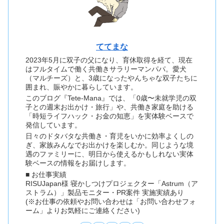
ててまな
2023年5月に双子の父になり、育休取得を経て、現在
はフルタイムで働く共働きサラリーマンパパ。愛犬
（マルチーズ）と、3歳になったやんちゃな双子たちに
囲まれ、賑やかに暮らしています。
このブログ『Tete-Mana』では、「0歳〜未就学児の双
子との週末お出かけ・旅行」や、共働き家庭を助ける
「時短ライフハック・お金の知恵」を実体験ベースで
発信しています。
日々のドタバタな共働き・育児をいかに効率よくしの
ぎ、家族みんなでお出かけを楽しむか。同じような境
遇のファミリーに、明日から使えるかもしれない実体
験ベースの情報をお届けします。
■ お仕事実績
RISUJapan様 寝かしつけプロジェクター「Astrum（ア
ストラム）」製品モニター・PR案件 実施実績あり
(※お仕事の依頼やお問い合わせは「お問い合わせフォ
ーム」よりお気軽にご連絡ください)