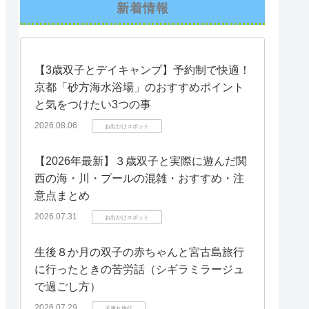
新着情報
【3歳双子とデイキャンプ】予約制で快適！
京都「砂方海水浴場」のおすすめポイント
と気をつけたい3つの事
2026.08.06
お出かけスポット
【2026年最新】３歳双子と実際に遊んだ関
西の海・川・プールの混雑・おすすめ・注
意点まとめ
2026.07.31
お出かけスポット
生後８か月の双子の赤ちゃんと宮古島旅行
に行ったときの苦労話（シギラミラージュ
で過ごし方）
2026.07.29
子連れ旅行