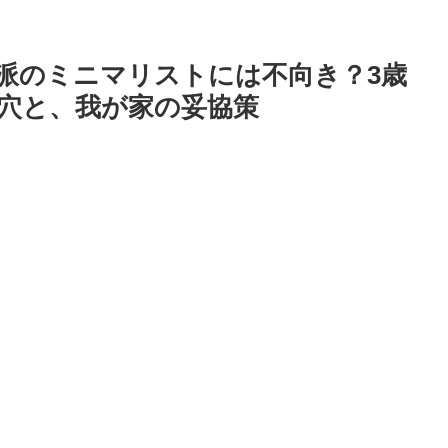
済派のミニマリストには不向き？3歳
穴と、我が家の妥協策