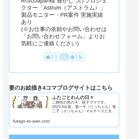
RISUJapan様 寝かしつけプロジェ
クター「Astrum（アストラム）」
製品モニター・PR案件 実施実績
あり
(※お仕事の依頼やお問い合わせは
「お問い合わせフォーム」よりお
気軽にご連絡ください)
妻のお絵描き4コマブログサイトはこちら
ふたごとわんの日々
二卵性の男の子、双子ママです。
2023.5出産。第一子（りっちゃん）第
二子（そっちゃん）マルチーズと夫と
4人と1匹暮らし。日々のことを忘れず
記録したくてアカウントを立ち上げま
futago-to-wan.com
した #双子ママ #双子男子 #ddツイン
#イラスト日記