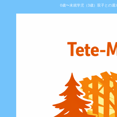
0歳〜未就学児（3歳）双子との