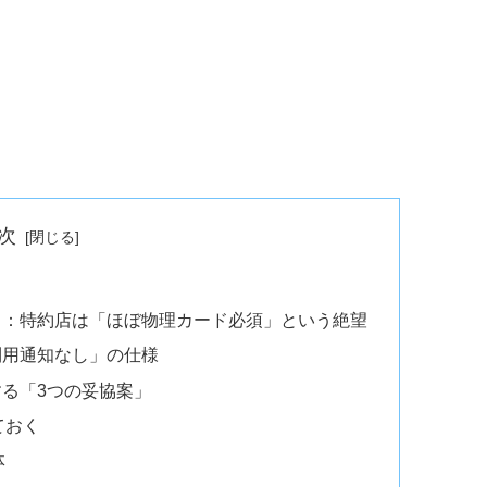
次
し：特約店は「ほぼ物理カード必須」という絶望
利用通知なし」の仕様
る「3つの妥協案」
ておく
体