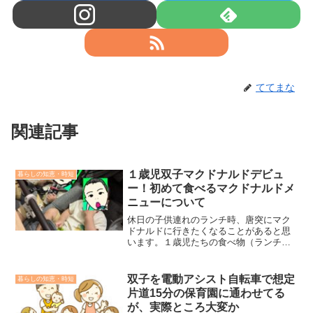
ててまな
関連記事
１歳児双子マクドナルドデビュ
暮らしの知恵・時短
ー！初めて食べるマクドナルドメ
ニューについて
休日の子供連れのランチ時、唐突にマク
ドナルドに行きたくなることがあると思
います。１歳児たちの食べ物（ランチセ
ット）を持参していなくても、マクドナ
ルドで１歳児が食べられるものが果たし
てあるのか。そのような不安を持たれて
双子を電動アシスト自転車で想定
暮らしの知恵・時短
いる方に、１歳児でも食べられるメニュ
片道15分の保育園に通わせてる
ーがあり無事マクドナルドデビューでき
が、実際ところ大変か
ましたので紹介します。