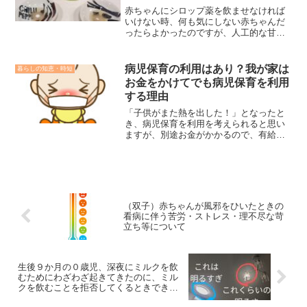
かったと思えることをこの記事で紹介し
赤ちゃんにシロップ薬を飲ませなければ
ます。
いけない時、何も気にしない赤ちゃんだ
ったらよかったのですが、人工的な甘味
や苦みでうまく飲んでくれず、薬の1/3く
らいが口からドロっと出てきて、哺乳瓶
のちくびで吸わせる作戦ではだまされな
病児保育の利用はあり？我が家は
暮らしの知恵・時短
くなり、うまくいかず困ってました。無
お金をかけてでも病児保育を利用
理やり飲ませるの気が滅入るので（双子
する理由
両方に飲ませる必要があるので、、）、
どうしたものかと悩んでいましたが、飲
「子供がまた熱を出した！」となったと
まないなら食べさせればいいのではとふ
き、病児保育を利用を考えられると思い
と思い、試しに食べさせてみた結果、完
ますが、別途お金がかかるので、有給を
ぺきに薬を服用できるようになりまし
使って自宅で看病するか悩まれると思い
た。個人的に画期的だと思いましたの
ます。それも手足口病やアデノウイルス
で、その食べさせ方の方法を当記事で紹
などといった聞いたこともない病気にか
介します。
かると、「熱下がってから◯日後から登
園可」といった感じで、熱がなくても保
育園に登園することができません。まと
（双子）赤ちゃんが風邪をひいたときの
まって保育園には行けないので、お金を
看病に伴う苦労・ストレス・理不尽な苛
取るか有給を取るか悩まれるかと思いま
立ち等について
す。本記事では我が家はお金を使ってで
も病児保育に預けることにしてます。そ
の理由を本記事で紹介します。
生後９か月の０歳児、深夜にミルクを飲
むためにわざわざ起きてきたのに、ミル
クを飲むことを拒否してくるときできる
こと