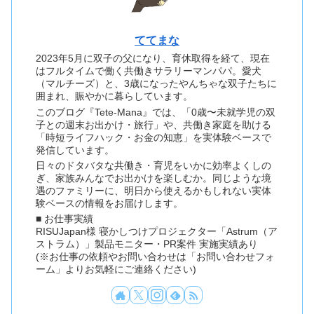
ててまな
2023年5月に双子の父になり、育休取得を経て、現在
はフルタイムで働く共働きサラリーマンパパ。愛犬
（マルチーズ）と、3歳になったやんちゃな双子たちに
囲まれ、賑やかに暮らしています。
このブログ『Tete-Mana』では、「0歳〜未就学児の双
子との週末お出かけ・旅行」や、共働き家庭を助ける
「時短ライフハック・お金の知恵」を実体験ベースで
発信しています。
日々のドタバタな共働き・育児をいかに効率よくしの
ぎ、家族みんなでお出かけを楽しむか。同じような境
遇のファミリーに、明日から使えるかもしれない実体
験ベースの情報をお届けします。
■ お仕事実績
RISUJapan様 寝かしつけプロジェクター「Astrum（ア
ストラム）」製品モニター・PR案件 実施実績あり
(※お仕事の依頼やお問い合わせは「お問い合わせフォ
ーム」よりお気軽にご連絡ください)