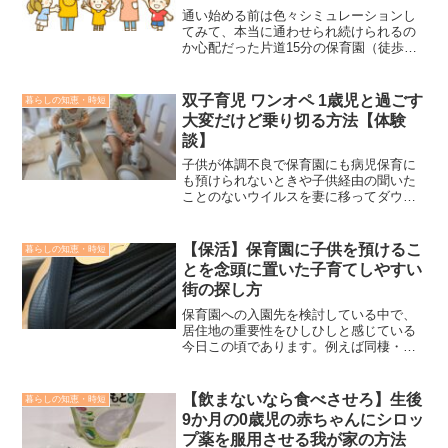
通い始める前は色々シミュレーションし
てみて、本当に通わせられ続けられるの
か心配だった片道15分の保育園（徒歩だ
と早歩きでだいたい20分）。通い始めて
約1ヶ月経ちましたが、結論としては慣れ
れば余裕で通わせられることがわかりま
双子育児 ワンオペ 1歳児と過ごす
暮らしの知恵・時短
した。本記事では、...
大変だけど乗り切る方法【体験
談】
子供が体調不良で保育園にも病児保育に
も預けられないときや子供経由の聞いた
ことのないウイルスを妻に移ってダウン
した際、ワンオペで家庭内保育せざるを
得なくなりました。双子育児にとってな
るべく避けたいワンオペですが、やらな
【保活】保育園に子供を預けるこ
暮らしの知恵・時短
ければいけない場面は必ずどこかでやっ
とを念頭に置いた子育てしやすい
てきます。苦労することに変わりはあり
街の探し方
ませんが、しのぎ方を工夫すれば、なん
とかワンオペでも1日持たせることができ
保育園への入園先を検討している中で、
ました。なお、何度も思いますが双子の
居住地の重要性をひしひしと感じている
ワンオペは仕事してるよりはるかに疲れ
今日この頃であります。例えば同棲・結
ます。ワンオペ手当が欲しいくらいで
婚を機に新居を探そうとされている人や
す。本記事では我が家が実践した双子1歳
子供ができたので新居を探そうなど、ラ
児のワンオペ時の過ごした方を紹介しま
イフステージの変化で居住地を探される
【飲まないなら食べさせろ】生後
暮らしの知恵・時短
す。
方々は多いのではないでしょうか。その
9か月の0歳児の赤ちゃんにシロッ
際、今絶賛保活中の身である僕が、子育
プ薬を服用させる我が家の方法
て視点であらかじめこうしておいたらよ