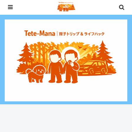
0歳〜未就学児（3歳）双子との週末お出かけ・子連れ旅行情報と、暮らしに役
立つお金・ライフハックをお届けする双子ファミリーブログ。