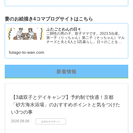
妻のお絵描き4コマブログサイトはこちら
ふたごとわんの日々
二卵性の男の子、双子ママです。2023.5出産。
第一子（りっちゃん）第二子（そっちゃん）マル
チーズと夫と4人と1匹暮らし。日々のことを忘
れず記録したくてアカウントを立ち上げました #
双子ママ #双子男子 #ddツイン #イラスト日記
futago-to-wan.com
新着情報
【3歳双子とデイキャンプ】予約制で快適！京都
「砂方海水浴場」のおすすめポイントと気をつけた
い3つの事
2026.08.06
お出かけスポット