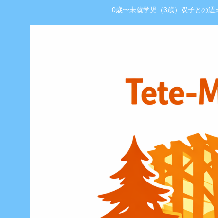
0歳〜未就学児（3歳）双子との