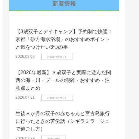
新着情報
【3歳双子とデイキャンプ】予約制で快適！
京都「砂方海水浴場」のおすすめポイント
と気をつけたい3つの事
2026.08.06
お出かけスポット
【2026年最新】３歳双子と実際に遊んだ関
西の海・川・プールの混雑・おすすめ・注
意点まとめ
2026.07.31
お出かけスポット
生後８か月の双子の赤ちゃんと宮古島旅行
に行ったときの苦労話（シギラミラージュ
で過ごし方）
2026.07.29
子連れ旅行