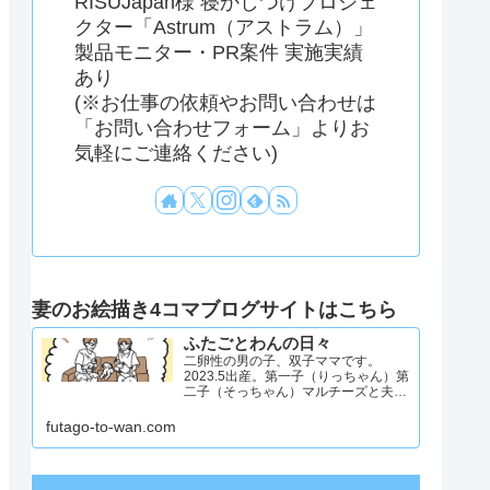
RISUJapan様 寝かしつけプロジェ
クター「Astrum（アストラム）」
製品モニター・PR案件 実施実績
あり
(※お仕事の依頼やお問い合わせは
「お問い合わせフォーム」よりお
気軽にご連絡ください)
妻のお絵描き4コマブログサイトはこちら
ふたごとわんの日々
二卵性の男の子、双子ママです。
2023.5出産。第一子（りっちゃん）第
二子（そっちゃん）マルチーズと夫と
4人と1匹暮らし。日々のことを忘れず
記録したくてアカウントを立ち上げま
futago-to-wan.com
した #双子ママ #双子男子 #ddツイン
#イラスト日記