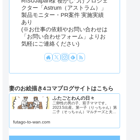
RISUJapan様 寝かしつけプロジェ
クター「Astrum（アストラム）」
製品モニター・PR案件 実施実績
あり
(※お仕事の依頼やお問い合わせは
「お問い合わせフォーム」よりお
気軽にご連絡ください)
妻のお絵描き4コマブログサイトはこちら
ふたごとわんの日々
二卵性の男の子、双子ママです。
2023.5出産。第一子（りっちゃん）第
二子（そっちゃん）マルチーズと夫と
4人と1匹暮らし。日々のことを忘れず
記録したくてアカウントを立ち上げま
futago-to-wan.com
した #双子ママ #双子男子 #ddツイン
#イラスト日記