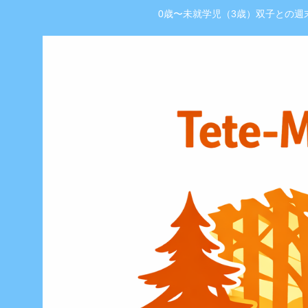
0歳〜未就学児（3歳）双子との