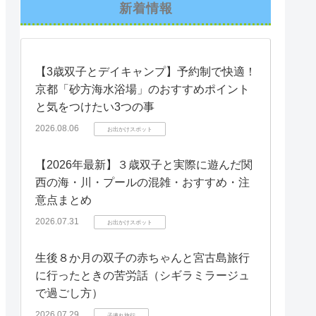
新着情報
【3歳双子とデイキャンプ】予約制で快適！
京都「砂方海水浴場」のおすすめポイント
と気をつけたい3つの事
2026.08.06
お出かけスポット
【2026年最新】３歳双子と実際に遊んだ関
西の海・川・プールの混雑・おすすめ・注
意点まとめ
2026.07.31
お出かけスポット
生後８か月の双子の赤ちゃんと宮古島旅行
に行ったときの苦労話（シギラミラージュ
で過ごし方）
2026.07.29
子連れ旅行