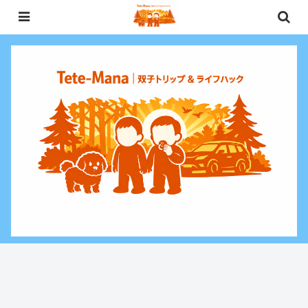
0歳〜未就学児（3歳）双子との週末お出かけ・子連れ旅行情報と、暮らしに役
立つお金・ライフハックをお届けする双子ファミリーブログ。