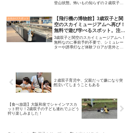
登山状態。怖いもの知らずの２歳双子た
ちはアスレチックを楽しむがごとく動き
回る始末。２歳双子連れのみかん狩りで
何が大変だったかを本記事でまとめま
【飛行機の博物館】3歳双子と関
お出かけスポット
す。
空のスカイミュージアムへ再び！
無料で遊び学べるスポット。注意
点も紹介
3歳双子と関空のスカイミュージアムへ！
無料なのに事前予約不要で、シミュレー
ターや誘導灯など体験フロアが意外と充
実。鉄道博物館より混雑が少なく快適に
過ごせる穴場スポットの見どころと、3歳
児特有の注意点を紹介します！
２歳双子育児中、父親だって嫌になり突
然泣いてしまうこともある
【食べ放題】大阪和泉でシャインマスカ
ット狩り！2歳双子の子ども連れでぶどう
狩り楽しみました！