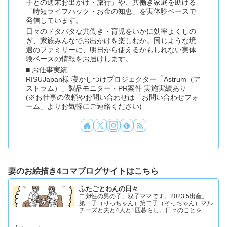
子との週末お出かけ・旅行」や、共働き家庭を助ける
「時短ライフハック・お金の知恵」を実体験ベースで
発信しています。
日々のドタバタな共働き・育児をいかに効率よくしの
ぎ、家族みんなでお出かけを楽しむか。同じような境
遇のファミリーに、明日から使えるかもしれない実体
験ベースの情報をお届けします。
■ お仕事実績
RISUJapan様 寝かしつけプロジェクター「Astrum（ア
ストラム）」製品モニター・PR案件 実施実績あり
(※お仕事の依頼やお問い合わせは「お問い合わせフォ
ーム」よりお気軽にご連絡ください)
妻のお絵描き4コマブログサイトはこちら
ふたごとわんの日々
二卵性の男の子、双子ママです。2023.5出産。
第一子（りっちゃん）第二子（そっちゃん）マル
チーズと夫と4人と1匹暮らし。日々のことを忘
れず記録したくてアカウントを立ち上げました #
双子ママ #双子男子 #ddツイン #イラスト日記