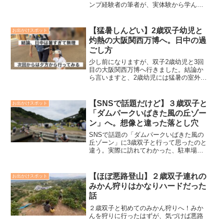
ンプ経験者の筆者が、実体験から学んだ
高規格サイトの選び方やロゴスの時短
炭、ワンタッチギアの活用術を解説。公
園より満足度が高い、大人も大満足なデ
【猛暑しんどい】2歳双子幼児と
お出かけスポット
イキャンプを紹介します。
灼熱の大阪関西万博へ。日中の過
ごし方
少し前になりますが、双子2歳幼児と3回
目の大阪関西万博へ行きました。結論か
ら言いますと、2歳幼児には猛暑の室外は
過酷すぎるので日が落ちてくる夕方以降
に訪れるのがおすすめですが、それでも1
番暑い日中から行くなら、予約なしで過
【SNSで話題だけど】３歳双子と
お出かけスポット
ごす日中の過ごし方を紹介します。
「ダムパークいばきた風の丘ゾー
ン」へ。想像と違った落とし穴
SNSで話題の「ダムパークいばきた風の
丘ゾーン」に3歳双子と行って思ったのと
違う。実際に訪れてわかった、駐車場の
混雑や自販機ゼロ問題など、リール動画
から見えなかった「4つの落とし穴」を紹
介。小さな子連れ必須の事前準備と対策
【ほぼ悪路登山】２歳双子連れの
お出かけスポット
を公開します。
みかん狩りはかなりハードだった
話
２歳双子と初めてのみかん狩りへ！みか
んを狩りに行ったはずが、気づけば悪路