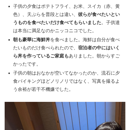
子供の夕食はポテトフライ、お米、スイカ（赤、黄
色）、天ぷらを普段とは違い、
彼らが食べたいとい
うものを食べたいだけ食べてもらいました
。子供達
は本当に満足なのかニッコニコでした。
朝も豪華に海鮮丼
を食べました。海鮮は自分が食べ
たいものだけ食べられたので、
宿泊者の中にはいく
ら丼を作っているご家庭も
ありました。朝からすご
かったです。
子供の朝はおなかが空いてなかったのか、流石に夕
食バイキングほどノリノリではなく、写真を撮るよ
う余裕が若干不機嫌でした。