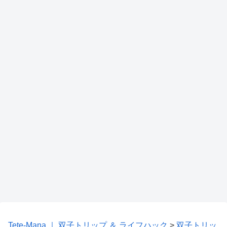
Tete-Mana ｜ 双子トリップ ＆ ライフハック
>
双子トリッ