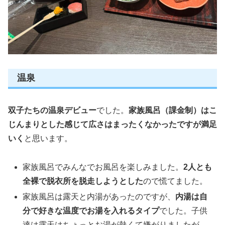
温泉
双子たちの温泉デビュー
でした。
家族風呂（課金制）はこ
じんまりとした感じて広さはまったくなかったですが満足
いく
と思います。
家族風呂でみんなでお風呂を楽しみました。
2人とも
全裸で脱衣所を脱走しようとした
ので慌てました。
家族風呂は露天と内湯があったのですが、
内湯は自
分で好きな温度でお湯を入れるタイプ
でした。子供
達は露天はちょっとお湯が熱くて嫌がりましたが、