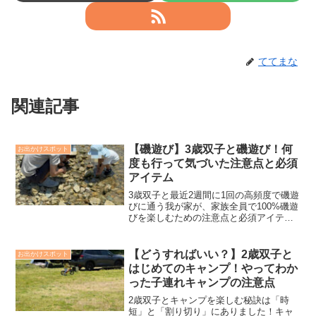
ててまな
関連記事
【磯遊び】3歳双子と磯遊び！何
お出かけスポット
度も行って気づいた注意点と必須
アイテム
3歳双子と最近2週間に1回の高頻度で磯遊
びに通う我が家が、家族全員で100%磯遊
びを楽しむための注意点と必須アイテム
を公開！潮見表の見方や、等身大の実体
験に基づいた「実体験ベース」をお届け
します。
【どうすればいい？】2歳双子と
お出かけスポット
はじめてのキャンプ！やってわか
った子連れキャンプの注意点
2歳双子とキャンプを楽しむ秘訣は「時
短」と「割り切り」にありました！キャ