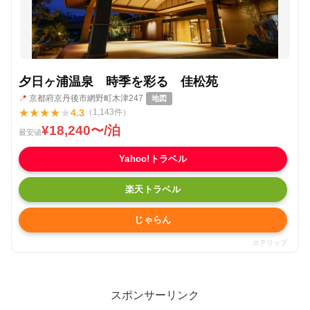
夕日ヶ浦温泉 時季を彩る 佳松苑
📍
京都府京丹後市網野町木津247
地図
★
★
★
★
★
4.3
（1,143件）
¥18,240〜/泊
最安値
Yahoo!トラベル
楽天トラベル
じゃらん
ホテリップ
スポンサーリンク