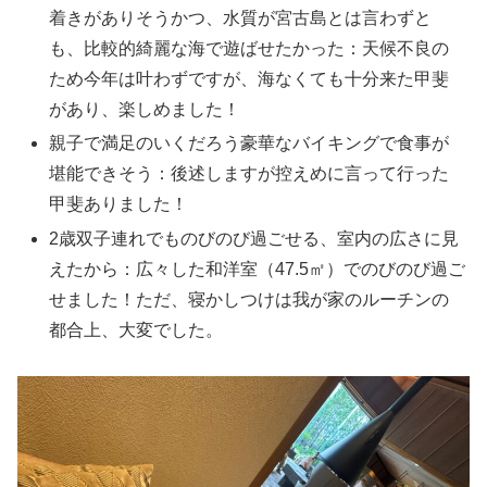
着きがありそうかつ、水質が宮古島とは言わずと
も、比較的綺麗な海で遊ばせたかった：天候不良の
ため今年は叶わずですが、海なくても十分来た甲斐
があり、楽しめました！
親子で満足のいくだろう豪華なバイキングで食事が
堪能できそう：後述しますが控えめに言って行った
甲斐ありました！
2歳双子連れでものびのび過ごせる、室内の広さに見
えたから：広々した和洋室（47.5㎡）でのびのび過ご
せました！ただ、寝かしつけは我が家のルーチンの
都合上、大変でした。