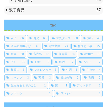
67
双子育児
tag
双子
86
育児
68
育児グッズ
60
旅行
45
週末のお出かけ
45
男性育休
24
育児と仕事
22
食事
20
宮古島
18
保育園
14
Astrum
13
PR
10
お金
9
保活
7
ペット
7
和歌山
6
フォレスター
5
住居
4
生き物
4
キャンプ
3
万博
3
資格勉強
2
看病
2
生まれるまでのこと
1
家
1
アウトドア
1
ノウハウ
1
ワンオペ
1