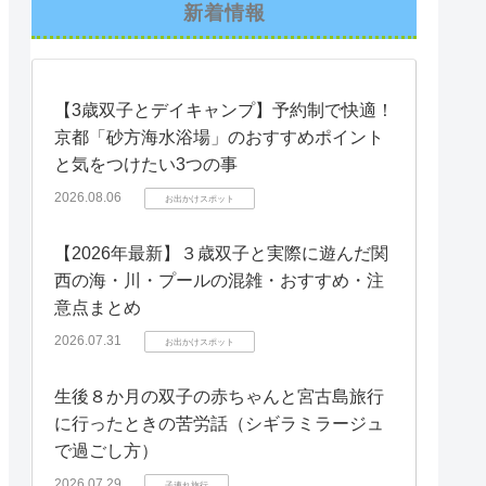
新着情報
【3歳双子とデイキャンプ】予約制で快適！
京都「砂方海水浴場」のおすすめポイント
と気をつけたい3つの事
2026.08.06
お出かけスポット
【2026年最新】３歳双子と実際に遊んだ関
西の海・川・プールの混雑・おすすめ・注
意点まとめ
2026.07.31
お出かけスポット
生後８か月の双子の赤ちゃんと宮古島旅行
に行ったときの苦労話（シギラミラージュ
で過ごし方）
2026.07.29
子連れ旅行