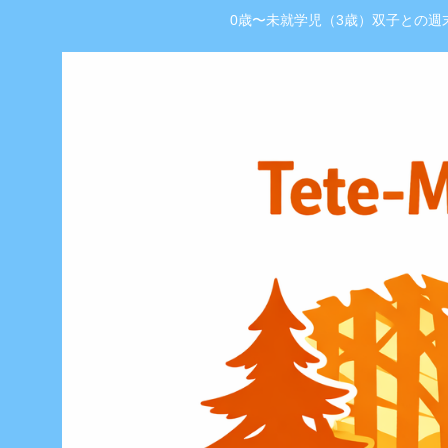
0歳〜未就学児（3歳）双子との