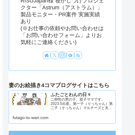
RISUJapan様 寝かしつけプロジェ
クター「Astrum（アストラム）」
製品モニター・PR案件 実施実績
あり
(※お仕事の依頼やお問い合わせは
「お問い合わせフォーム」よりお
気軽にご連絡ください)
妻のお絵描き4コマブログサイトはこちら
ふたごとわんの日々
二卵性の男の子、双子ママです。
2023.5出産。第一子（りっちゃん）第
二子（そっちゃん）マルチーズと夫と
4人と1匹暮らし。日々のことを忘れず
記録したくてアカウントを立ち上げま
futago-to-wan.com
した #双子ママ #双子男子 #ddツイン
#イラスト日記