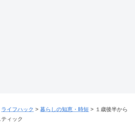
>
ライフハック
>
暮らしの知恵・時短
>
１歳後半から
スティック