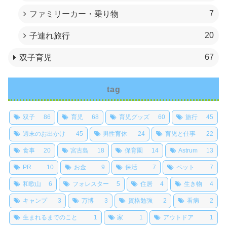
7
ファミリーカー・乗り物
20
子連れ旅行
67
双子育児
tag
双子
86
育児
68
育児グッズ
60
旅行
45
週末のお出かけ
45
男性育休
24
育児と仕事
22
食事
20
宮古島
18
保育園
14
Astrum
13
PR
10
お金
9
保活
7
ペット
7
和歌山
6
フォレスター
5
住居
4
生き物
4
キャンプ
3
万博
3
資格勉強
2
看病
2
生まれるまでのこと
1
家
1
アウトドア
1