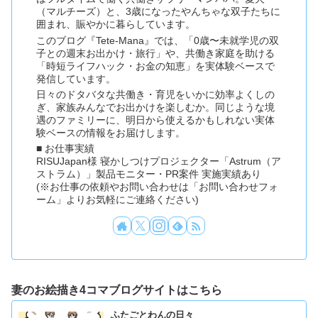
（マルチーズ）と、3歳になったやんちゃな双子たちに
囲まれ、賑やかに暮らしています。
このブログ『Tete-Mana』では、「0歳〜未就学児の双
子との週末お出かけ・旅行」や、共働き家庭を助ける
「時短ライフハック・お金の知恵」を実体験ベースで
発信しています。
日々のドタバタな共働き・育児をいかに効率よくしの
ぎ、家族みんなでお出かけを楽しむか。同じような境
遇のファミリーに、明日から使えるかもしれない実体
験ベースの情報をお届けします。
■ お仕事実績
RISUJapan様 寝かしつけプロジェクター「Astrum（ア
ストラム）」製品モニター・PR案件 実施実績あり
(※お仕事の依頼やお問い合わせは「お問い合わせフォ
ーム」よりお気軽にご連絡ください)
妻のお絵描き4コマブログサイトはこちら
ふたごとわんの日々