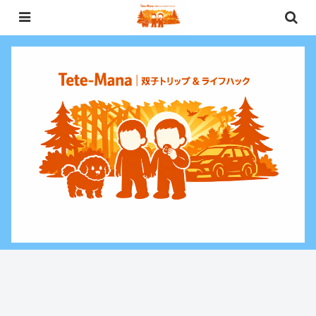
0歳〜未就学児（3歳）双子との週末お出かけ・子連れ旅行情報と、暮らしに役
立つお金・ライフハックをお届けする双子ファミリーブログ。