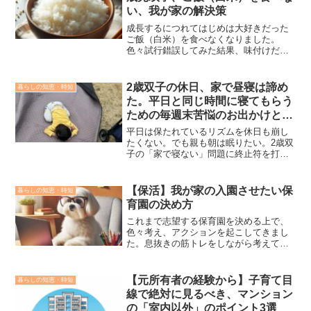
ょっとした工夫で1人でも送迎できるよう
い、我が家の解決策
になりました。本記事では、どのように
すれば１人で双子を自転車で保育園まで
成長するにつれてはじめは大好きだった
送迎することができるのか紹介します。
ご飯（白米）を食べなくなりました。
なお我が家の双子が通う保育園をベース
色々試行錯誤してみた結果、味付けだと
として記載してますので、保育園によっ
気づき、今ではコメ価格が高騰している
ては対応方針が違うかもしれませんの
中、もりもり食べるように戻りました。
で、その点がご留意ください。
ただ味がある＝塩分量も気になるので、
2歳双子の休日、家で昼寝は諦め
暮らしの知恵・時短
塩分が微量で使いやすいご飯のお供を紹
た。平日と同じ時間に寝てもらう
介します。
ための毎週末苦悩のお出かけと夜
の双子との駆け引き
平日は保たれているリズムを休日も崩し
たくない。でも親も朝は眠りたい。2歳双
子の「家で寝ない」問題に終止符を打
つ、お金も体力も使う我が家の休日ルー
ティンを公開。寝室へ誘導する切り札
「Astrum」の活用法と、3/3からの1万円
【保活】我が家の入園させたい保
暮らしの知恵・時短
割引セール情報も必見。
育園の決め方
これまで志望する保育園を決める上で、
色々考え、アクションを起こしてきまし
た。息抜きの筋トレをしながら考えてい
るとある１つの答えが出ました。保育園
選びの１つの結論に至るまでの思考のフ
レームワーク化ができたような気がしま
【元所有者の経験から】子育て目
暮らしの知恵・時短
したので、紹介したいと思います。この
線で絶対に見るべき、マンション
記事の結論は、各項目５点満点として加
の「室内以外」のポイント3選
点方式で点数が高い園から機械的に志望