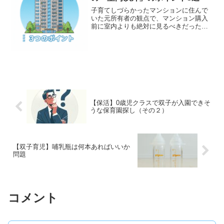
順位を当てはめていくというやり方で
子育てしづらかったマンションに住んで
す。ただし自分たちにとって重要と思え
いた元所有者の観点で、マンション購入
る項目については「×２」の重みづけをし
前に室内よりも絶対に見るべきだったポ
て算出します。重要か否かで点数配分を
イント3選まとめます。マンション購入時
変えることで冷静に園を選ぶことにつな
は、どの階のどの間取りの、、、と室内
がるのではと考えてます。
環境ばかりに気づけば目が行きがちです
が、それよりも大事なのは「共有部」の
充実度だと改めて思います。
【保活】0歳児クラスで双子が入園できそ
うな保育園探し（その２）
【双子育児】哺乳瓶は何本あればいいか
問題
コメント