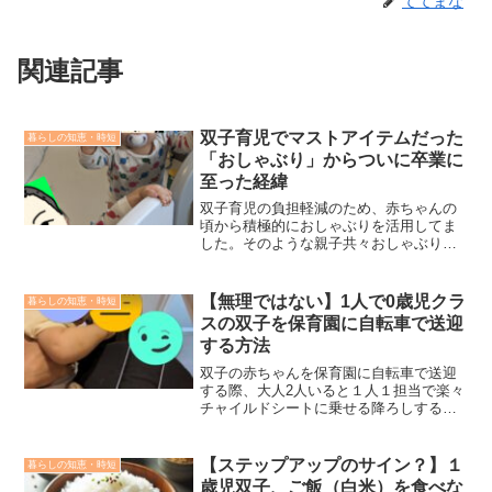
ててまな
関連記事
双子育児でマストアイテムだった
暮らしの知恵・時短
「おしゃぶり」からついに卒業に
至った経緯
双子育児の負担軽減のため、赤ちゃんの
頃から積極的におしゃぶりを活用してま
した。そのような親子共々おしゃぶり依
存状態からどのように卒業に至ったのか
を紹介します。なお双子のおしゃぶり卒
業時期・至った経緯はそれぞれ異なって
【無理ではない】1人で0歳児クラ
暮らしの知恵・時短
おりますので、それぞれのケースで書き
スの双子を保育園に自転車で送迎
分けます。
する方法
双子の赤ちゃんを保育園に自転車で送迎
する際、大人2人いると１人１担当で楽々
チャイルドシートに乗せる降ろしするこ
とができますが、大人１人で２人を送迎
するとなると、「え？無理じゃね？」っ
てなると思います。我が家も「自転車で
【ステップアップのサイン？】１
暮らしの知恵・時短
無理じゃね？」状態だったのですが、ち
歳児双子、ご飯（白米）を食べな