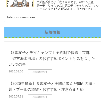
二卵性の男の子、双子ママです。2023.5出産。
第一子（りっちゃん）第二子（そっちゃん）マル
チーズと夫と4人と1匹暮らし。日々のことを忘
れず記録したくてアカウントを立ち上げました #
双子ママ #双子男子 #ddツイン #イラスト日記
futago-to-wan.com
新着情報
【3歳双子とデイキャンプ】予約制で快適！京都
「砂方海水浴場」のおすすめポイントと気をつけた
い3つの事
2026.08.06
お出かけスポット
【2026年最新】３歳双子と実際に遊んだ関西の海・
川・プールの混雑・おすすめ・注意点まとめ
2026.07.31
お出かけスポット