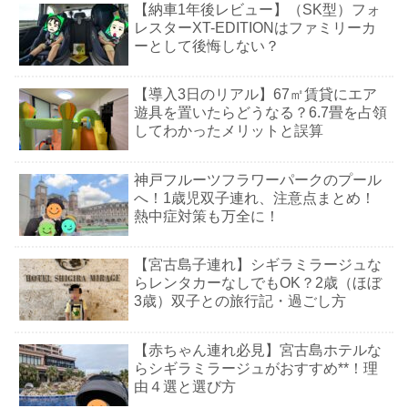
【納車1年後レビュー】（SK型）フォ
レスターXT-EDITIONはファミリーカ
ーとして後悔しない？
【導入3日のリアル】67㎡賃貸にエア
遊具を置いたらどうなる？6.7畳を占領
してわかったメリットと誤算
神戸フルーツフラワーパークのプール
へ！1歳児双子連れ、注意点まとめ！
熱中症対策も万全に！
【宮古島子連れ】シギラミラージュな
らレンタカーなしでもOK？2歳（ほぼ
3歳）双子との旅行記・過ごし方
【赤ちゃん連れ必見】宮古島ホテルな
らシギラミラージュがおすすめ**！理
由４選と選び方