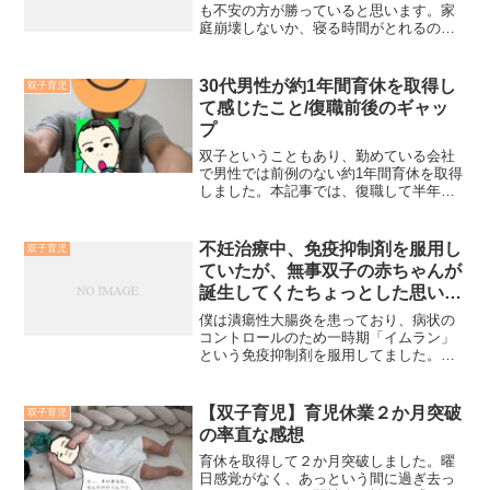
定な日々をイライラしながらもなんとか
も不安の方が勝っていると思います。家
乗り越えてきましたが、1ヶ月後くらいに
庭崩壊しないか、寝る時間がとれるの
突如としてメンタルが崩壊しました。た
か、いきなり２人を育てていけるのか。
だとあるきっかけで、1時間後には再度奮
双子育児はひとりなら余裕と思えるほど
起することができました。このメンタル
大変なことには変わりありませんが、パ
30代男性が約1年間育休を取得し
双子育児
が浮き沈みした日のことを本記事で紹介
ートナーまたは常にサポートしてくれる
て感じたこと/復職前後のギャッ
します。
人が周りにいれば、双子特権の楽しさ・
プ
面白さがあります。本記事では実体験か
ら双子育児が楽しさ・面白いと思える点
双子ということもあり、勤めている会社
について紹介いたします。
で男性では前例のない約1年間育休を取得
しました。本記事では、復職して半年近
く経過しましたので、役1年間の育休生活
は実際どうだったか、復職前の想定と実
際の生活にどの程度ギャップがあるかに
不妊治療中、免疫抑制剤を服用し
双子育児
ついてお話します。
ていたが、無事双子の赤ちゃんが
誕生してくたちょっとした思い出
ばなし
僕は潰瘍性大腸炎を患っており、病状の
コントロールのため一時期「イムラン」
という免疫抑制剤を服用してました。イ
ムランを服用していましたが、服用して
いる時期に不妊治療もしており、イムラ
ンの服用が妊娠を阻害していないかずっ
【双子育児】育児休業２か月突破
双子育児
と心配でした。結論から言うと「僕の場
の率直な感想
合」は、無事元気な双子の赤ちゃんに恵
まれ、現在すくすく成長してます。その
育休を取得して２か月突破しました。曜
心配だった当時の思い出を本記事に記し
日感覚がなく、あっという間に過ぎ去っ