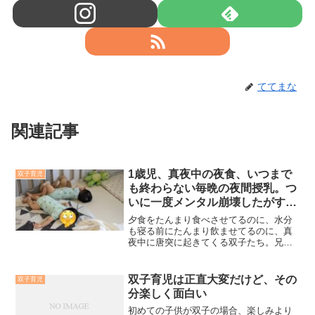
ててまな
関連記事
1歳児、真夜中の夜食、いつまで
双子育児
も終わらない毎晩の夜間授乳。つ
いに一度メンタル崩壊したがすぐ
に復活した話
夕食をたんまり食べさせてるのに、水分
も寝る前にたんまり飲ませてるのに、真
夜中に唐突に起きてくる双子たち。兄は
飲み物だけで落ち着く日もあれば、夜食
を求めて槍のようにピーンと伸びて大絶
叫する日もあり、弟はフォローアップミ
双子育児は正直大変だけど、その
双子育児
ルクで落ち着く日もあれば、何が違うの
分楽しく面白い
かわかりませんがミルクでないと許して
くれない日もあります。そのような不安
初めての子供が双子の場合、楽しみより