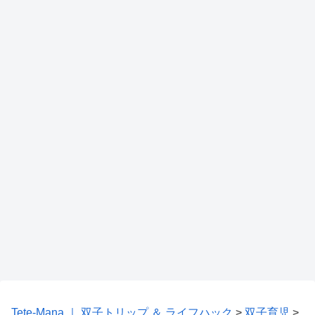
Tete-Mana ｜ 双子トリップ ＆ ライフハック
>
双子育児
>