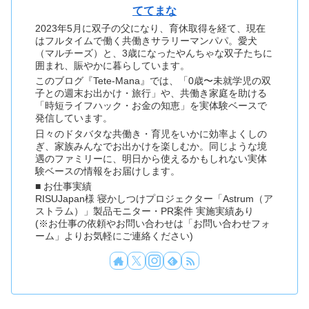
ててまな
2023年5月に双子の父になり、育休取得を経て、現在
はフルタイムで働く共働きサラリーマンパパ。愛犬
（マルチーズ）と、3歳になったやんちゃな双子たちに
囲まれ、賑やかに暮らしています。
このブログ『Tete-Mana』では、「0歳〜未就学児の双
子との週末お出かけ・旅行」や、共働き家庭を助ける
「時短ライフハック・お金の知恵」を実体験ベースで
発信しています。
日々のドタバタな共働き・育児をいかに効率よくしの
ぎ、家族みんなでお出かけを楽しむか。同じような境
遇のファミリーに、明日から使えるかもしれない実体
験ベースの情報をお届けします。
■ お仕事実績
RISUJapan様 寝かしつけプロジェクター「Astrum（ア
ストラム）」製品モニター・PR案件 実施実績あり
(※お仕事の依頼やお問い合わせは「お問い合わせフォ
ーム」よりお気軽にご連絡ください)