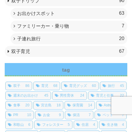
90
双子トリップ
63
お出かけスポット
7
ファミリーカー・乗り物
20
子連れ旅行
67
双子育児
tag
双子
86
育児
68
育児グッズ
60
旅行
45
週末のお出かけ
45
男性育休
24
育児と仕事
22
食事
20
宮古島
18
保育園
14
Astrum
13
PR
10
お金
9
保活
7
ペット
7
和歌山
6
フォレスター
5
住居
4
生き物
4