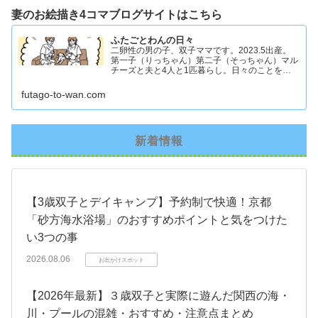
妻のお絵描き4コマブログサイトはこちら
ふたごとわんの日々
二卵性の男の子、双子ママです。2023.5出産。
第一子（りっちゃん）第二子（そっちゃん）マル
チーズと夫と4人と1匹暮らし。日々のことを忘
れず記録したくてアカウントを立ち上げました #
双子ママ #双子男子 #ddツイン #イラスト日記
futago-to-wan.com
新着情報
【3歳双子とデイキャンプ】予約制で快適！京都
「砂方海水浴場」のおすすめポイントと気をつけた
い3つの事
2026.08.06
お出かけスポット
【2026年最新】３歳双子と実際に遊んだ関西の海・
川・プールの混雑・おすすめ・注意点まとめ