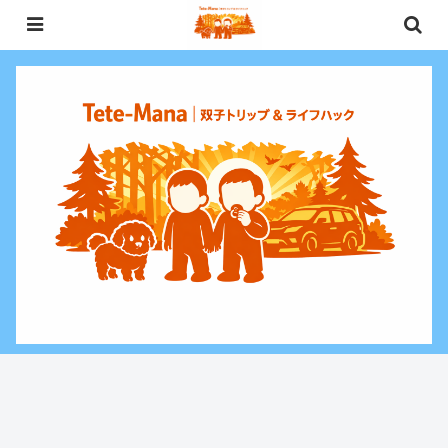
0歳〜未就学児（3歳）双子との週末お出かけ・子連れ旅行情報と、暮らしに役
立つお金・ライフハックをお届けする双子ファミリーブログ。