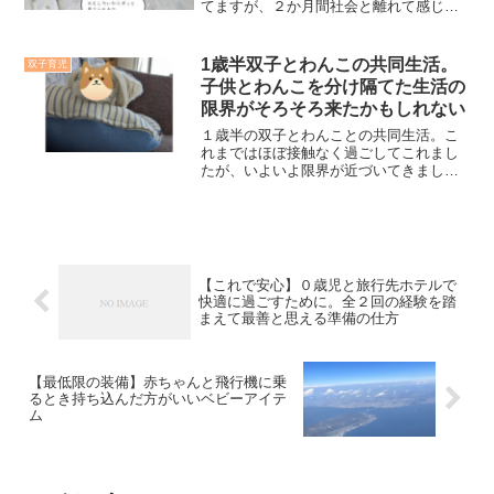
ます。なお本記事は「男性」がイムラン
てますが、２か月間社会と離れて感じて
を服用していたことを前提としておりま
いることや思うことを書き記そうと思い
す。
ます。
1歳半双子とわんこの共同生活。
双子育児
子供とわんこを分け隔てた生活の
限界がそろそろ来たかもしれない
１歳半の双子とわんことの共同生活。こ
れまではほぼ接触なく過ごしてこれまし
たが、いよいよ限界が近づいてきまし
た。１歳半となり限界が近づいてきたと
思える現状を記します。
【これで安心】０歳児と旅行先ホテルで
快適に過ごすために。全２回の経験を踏
まえて最善と思える準備の仕方
【最低限の装備】赤ちゃんと飛行機に乗
るとき持ち込んだ方がいいベビーアイテ
ム