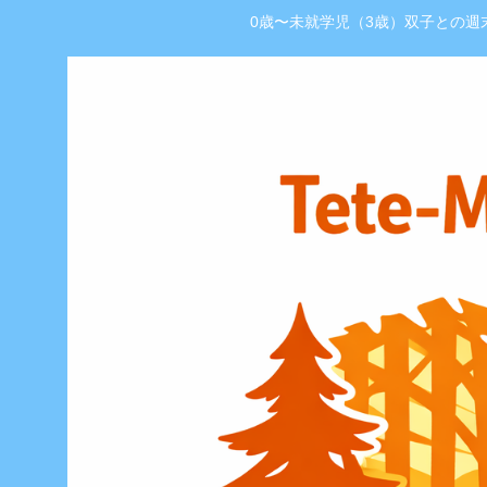
0歳〜未就学児（3歳）双子との