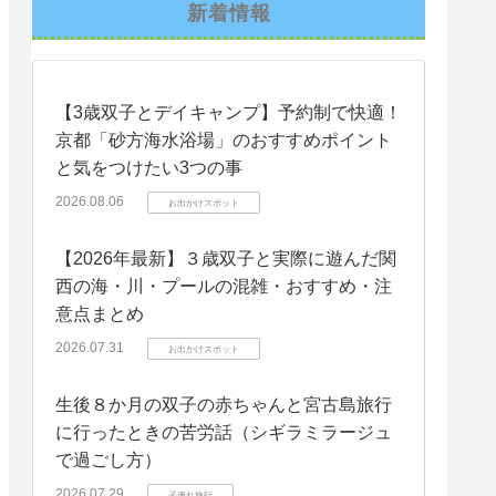
新着情報
【3歳双子とデイキャンプ】予約制で快適！
京都「砂方海水浴場」のおすすめポイント
と気をつけたい3つの事
2026.08.06
お出かけスポット
【2026年最新】３歳双子と実際に遊んだ関
西の海・川・プールの混雑・おすすめ・注
意点まとめ
2026.07.31
お出かけスポット
生後８か月の双子の赤ちゃんと宮古島旅行
に行ったときの苦労話（シギラミラージュ
で過ごし方）
2026.07.29
子連れ旅行