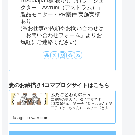
RISUJapan様 寝かしつけプロジェ
クター「Astrum（アストラム）」
製品モニター・PR案件 実施実績
あり
(※お仕事の依頼やお問い合わせは
「お問い合わせフォーム」よりお
気軽にご連絡ください)
妻のお絵描き4コマブログサイトはこちら
ふたごとわんの日々
二卵性の男の子、双子ママです。
2023.5出産。第一子（りっちゃん）第
二子（そっちゃん）マルチーズと夫と
4人と1匹暮らし。日々のことを忘れず
記録したくてアカウントを立ち上げま
futago-to-wan.com
した #双子ママ #双子男子 #ddツイン
#イラスト日記