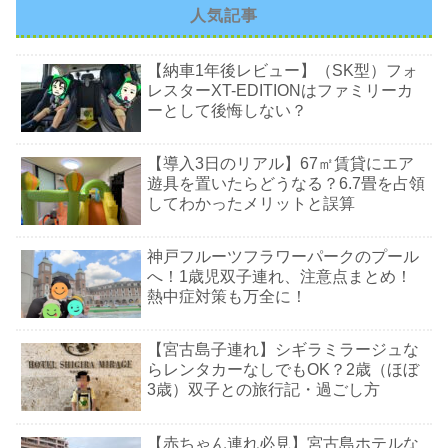
人気記事
【納車1年後レビュー】（SK型）フォ
レスターXT-EDITIONはファミリーカ
ーとして後悔しない？
【導入3日のリアル】67㎡賃貸にエア
遊具を置いたらどうなる？6.7畳を占領
してわかったメリットと誤算
神戸フルーツフラワーパークのプール
へ！1歳児双子連れ、注意点まとめ！
熱中症対策も万全に！
【宮古島子連れ】シギラミラージュな
らレンタカーなしでもOK？2歳（ほぼ
3歳）双子との旅行記・過ごし方
【赤ちゃん連れ必見】宮古島ホテルな