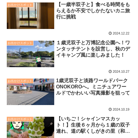
【一歳半双子と】食べる時間をも
お出かけスポット
らえるか不安でしかたないカニ旅
行に挑戦
2024.12.22
１歳児双子と万博記念公園へ！ワ
お出かけスポット
ンタッチテントを設営し、秋のデ
イキャンプ風に楽しみました！
2024.10.27
1歳児双子と淡路ワールドパーク
お出かけスポット
ONOKOROへ。ミニチュアワー
ルドでかわいい写真撮影を狙って
2024.10.19
【いちご！シャインマスカッ
お出かけスポット
ト！】生後６ヶ月から１歳の双子
連れ、道の駅くしがきの里（和歌
山）の特大パフェを求めて！双子