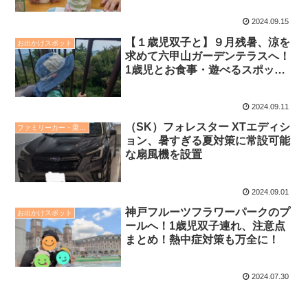
のご機嫌を保つための過ごし方
2024.09.15
【１歳児双子と】９月残暑、涼を
お出かけスポット
求めて六甲山ガーデンテラスへ！
1歳児とお食事・遊べるスポット
を紹介
2024.09.11
（SK）フォレスター XTエディシ
ファミリーカー・乗り物
ョン、暑すぎる夏対策に常設可能
な扇風機を設置
2024.09.01
神戸フルーツフラワーパークのプ
お出かけスポット
ールへ！1歳児双子連れ、注意点
まとめ！熱中症対策も万全に！
2024.07.30