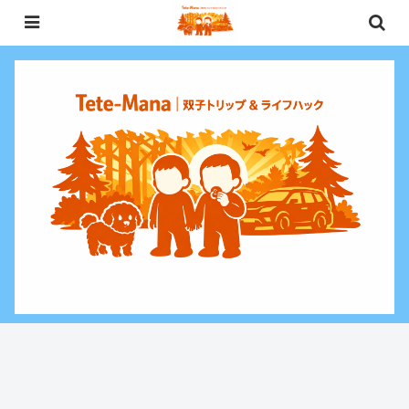
0歳〜未就学児（3歳）双子との週末お出かけ・子連れ旅行情報と、暮らしに役
立つお金・ライフハックをお届けする双子ファミリーブログ。