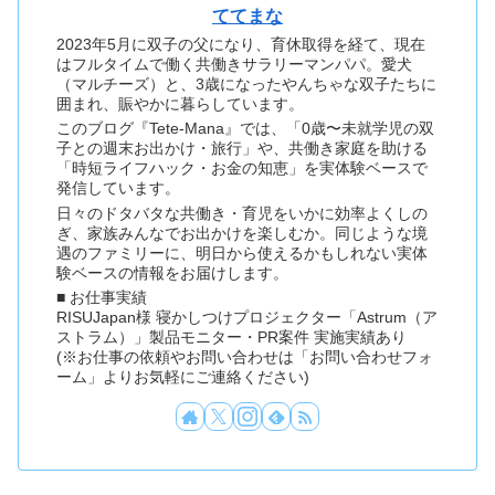
ててまな
2023年5月に双子の父になり、育休取得を経て、現在
はフルタイムで働く共働きサラリーマンパパ。愛犬
（マルチーズ）と、3歳になったやんちゃな双子たちに
囲まれ、賑やかに暮らしています。
このブログ『Tete-Mana』では、「0歳〜未就学児の双
子との週末お出かけ・旅行」や、共働き家庭を助ける
「時短ライフハック・お金の知恵」を実体験ベースで
発信しています。
日々のドタバタな共働き・育児をいかに効率よくしの
ぎ、家族みんなでお出かけを楽しむか。同じような境
遇のファミリーに、明日から使えるかもしれない実体
験ベースの情報をお届けします。
■ お仕事実績
RISUJapan様 寝かしつけプロジェクター「Astrum（ア
ストラム）」製品モニター・PR案件 実施実績あり
(※お仕事の依頼やお問い合わせは「お問い合わせフォ
ーム」よりお気軽にご連絡ください)