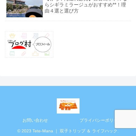
らシギラミラージュがおすすめ**！理
由４選と選び方
お問い合わせ
プライバシーポリシー
© 2023 Tete-Mana ｜ 双子トリップ ＆ ライフハック.