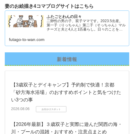
妻のお絵描き4コマブログサイトはこちら
ふたごとわんの日々
二卵性の男の子、双子ママです。2023.5出産。
第一子（りっちゃん）第二子（そっちゃん）マル
チーズと夫と4人と1匹暮らし。日々のことを忘
れず記録したくてアカウントを立ち上げました #
双子ママ #双子男子 #ddツイン #イラスト日記
futago-to-wan.com
新着情報
【3歳双子とデイキャンプ】予約制で快適！京都
「砂方海水浴場」のおすすめポイントと気をつけた
い3つの事
2026.08.06
お出かけスポット
【2026年最新】３歳双子と実際に遊んだ関西の海・
川・プールの混雑・おすすめ・注意点まとめ