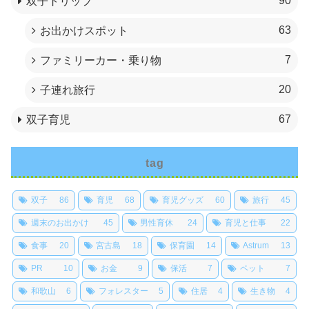
90
双子トリップ
63
お出かけスポット
7
ファミリーカー・乗り物
20
子連れ旅行
67
双子育児
tag
双子
86
育児
68
育児グッズ
60
旅行
45
週末のお出かけ
45
男性育休
24
育児と仕事
22
食事
20
宮古島
18
保育園
14
Astrum
13
PR
10
お金
9
保活
7
ペット
7
和歌山
6
フォレスター
5
住居
4
生き物
4