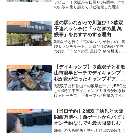
デビュー！大阪から日帰り3時間半、昨年
の失敗を乗り越えてリピ確定した理由を
ブログで公開。スキー客と完全分離の
「スノーランド」は安全で快適。神すぎ
る駐車場予約や充実の無料レンタルな
道の駅いながわで川遊び！3歳双
お出かけスポット
ど、双子ファミリー目線でリアルに解説
子連れランチに「うなぎの里 萬
します。
鰻亭」をおすすめする理由
3歳双子と行く「道の駅いながわ」の川遊
び＆ランチルート。川遊び後の帰路で見
つけた「うなぎの里 萬鰻亭 猪名川店」が
子連れに最高だった理由をメインで解
説。提供スピードや子供椅子の有無、唯
一の注意点まで実録レポートします！
【デイキャンプ】３歳双子と和歌
お出かけスポット
山市浪早ビーチでデイキャンプ！
我が家が使ったキャンプギア、注
意点、持ってこればよかったもの
3歳双子と和歌山市の浪早ビーチでBBQな
紹介
しの3時間半デイキャンプ！海風が吹き抜
けるビーチで、「タープ×お座敷スタイ
ル」で超快適に過ごせた我が家のリアル
なギア構成、現地での注意点を大公開し
ます
【当日予約】2歳双子幼児と大阪
お出かけスポット
関西万博へ！西ゲートからパビリ
オン予約なしでも最大限楽しむ
2回目の大阪関西万博へ！前回の経験をも