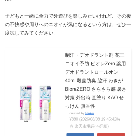
子どもと一緒に全力で外遊びを楽しみたいけれど、その後
の不快感や周りへのニオイが気になるという方は、ぜひ一
度試してみてください。
制汗・デオドラント剤 花王
ニオイ予防 ビオレZero 薬用
デオドラントロールオン
40ml 殺菌防臭 脇汗 わきが
BioreZERO さらさら感 暑さ
対策 外出時 直塗り KAO せ
っけん 無香性
created by
Rinker
¥880
(2026/08/08 19:45:42時
点 楽天市場調べ-
詳細)