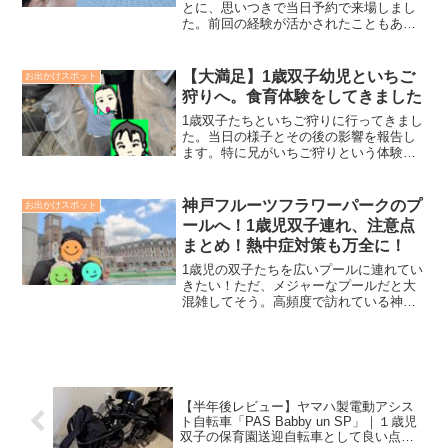
とに、思いつきで当日予約で来場しまし
た。前回の経験が活かされたこともあり
ますが、２歳双子幼児たちも楽しんでく
れ、我々も思った以上に楽しむことがで
きました。当日の準備および２歳双子と
【大満足】1歳双子幼児といちご
お出かけスポット
の万博会場での過ごし方をまとめます。
狩りへ。食育体験をしてきました
1歳双子たちといちご狩りに行ってきまし
た。当日の様子とその後の影響を報告し
ます。特に兄がいちご狩りという体験が
本当に楽しかった
神戸フルーツフラワーパークのプ
お出かけスポット
ールへ！1歳児双子連れ、注意点
まとめ！熱中症対策も万全に！
1歳児の双子たちを広いプールに連れてい
きたい！ただ、メジャーなプールだと大
混雑してそう。高頻度で訪れている神戸
フルーツフラワーパークのホテル側にプ
ールがあること知りましたので早速行く
ことにしました。ただプールに子供をつ
れていく際、注意すべきポイントがわか
りましたので本記事で紹介します。
【半年後レビュー】ヤマハ製電動アシス
ト自転車「PAS Babby un SP」｜１歳児
双子の保育園送迎自転車として良い点・