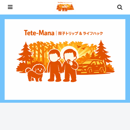
0歳〜未就学児（3歳）双子との週末お出かけ・子連れ旅行情報と、暮らしに役
立つお金・ライフハックをお届けする双子ファミリーブログ。