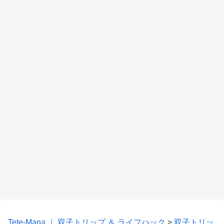
Tete-Mana ｜ 双子トリップ ＆ ライフハック
>
双子トリッ