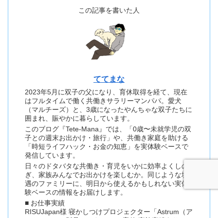
この記事を書いた人
ててまな
2023年5月に双子の父になり、育休取得を経て、現在
はフルタイムで働く共働きサラリーマンパパ。愛犬
（マルチーズ）と、3歳になったやんちゃな双子たちに
囲まれ、賑やかに暮らしています。
このブログ『Tete-Mana』では、「0歳〜未就学児の双
子との週末お出かけ・旅行」や、共働き家庭を助ける
「時短ライフハック・お金の知恵」を実体験ベースで
発信しています。
日々のドタバタな共働き・育児をいかに効率よくしの
ぎ、家族みんなでお出かけを楽しむか。同じような境
遇のファミリーに、明日から使えるかもしれない実体
験ベースの情報をお届けします。
■ お仕事実績
RISUJapan様 寝かしつけプロジェクター「Astrum（ア