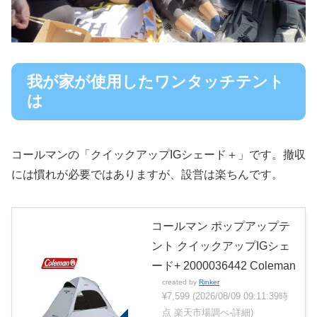
我が家が使用したワンタッチテント
は
コールマンの「クイックアップIGシェード＋」です。撤収
には慣れが必要ではありますが、設営は楽ちんです。
コールマン ポップアップテ
ント クイックアップIGシェ
ード+ 2000036442 Coleman
created by
Rinker
¥7,599
(2026/08/09 09:11:39時
点 楽天市場調べ-
詳細)