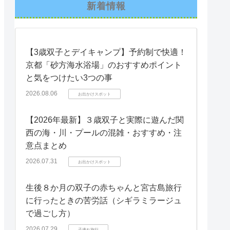
新着情報
【3歳双子とデイキャンプ】予約制で快適！
京都「砂方海水浴場」のおすすめポイント
と気をつけたい3つの事
2026.08.06
お出かけスポット
【2026年最新】３歳双子と実際に遊んだ関
西の海・川・プールの混雑・おすすめ・注
意点まとめ
2026.07.31
お出かけスポット
生後８か月の双子の赤ちゃんと宮古島旅行
に行ったときの苦労話（シギラミラージュ
で過ごし方）
2026.07.29
子連れ旅行