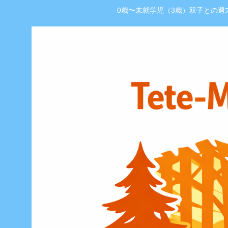
0歳〜未就学児（3歳）双子との