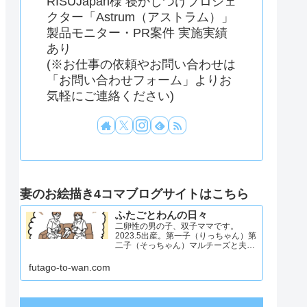
RISUJapan様 寝かしつけプロジェ
クター「Astrum（アストラム）」
製品モニター・PR案件 実施実績
あり
(※お仕事の依頼やお問い合わせは
「お問い合わせフォーム」よりお
気軽にご連絡ください)
妻のお絵描き4コマブログサイトはこちら
ふたごとわんの日々
二卵性の男の子、双子ママです。
2023.5出産。第一子（りっちゃん）第
二子（そっちゃん）マルチーズと夫と
4人と1匹暮らし。日々のことを忘れず
記録したくてアカウントを立ち上げま
futago-to-wan.com
した #双子ママ #双子男子 #ddツイン
#イラスト日記