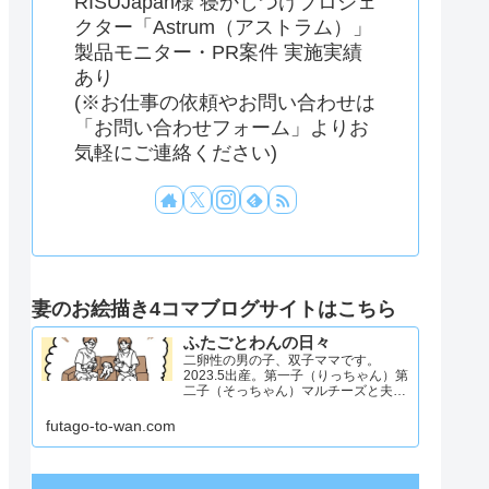
RISUJapan様 寝かしつけプロジェ
クター「Astrum（アストラム）」
製品モニター・PR案件 実施実績
あり
(※お仕事の依頼やお問い合わせは
「お問い合わせフォーム」よりお
気軽にご連絡ください)
妻のお絵描き4コマブログサイトはこちら
ふたごとわんの日々
二卵性の男の子、双子ママです。
2023.5出産。第一子（りっちゃん）第
二子（そっちゃん）マルチーズと夫と
4人と1匹暮らし。日々のことを忘れず
記録したくてアカウントを立ち上げま
futago-to-wan.com
した #双子ママ #双子男子 #ddツイン
#イラスト日記