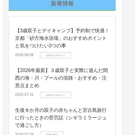
新着情報
【3歳双子とデイキャンプ】予約制で快適！
京都「砂方海水浴場」のおすすめポイント
と気をつけたい3つの事
2026.08.06
お出かけスポット
【2026年最新】３歳双子と実際に遊んだ関
西の海・川・プールの混雑・おすすめ・注
意点まとめ
2026.07.31
お出かけスポット
生後８か月の双子の赤ちゃんと宮古島旅行
に行ったときの苦労話（シギラミラージュ
で過ごし方）
2026.07.29
子連れ旅行