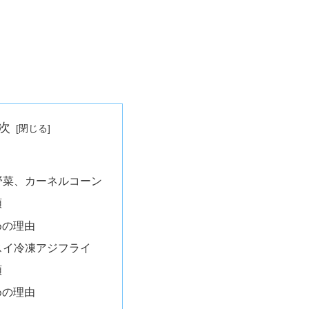
次
野菜、カーネルコーン
順
めの理由
スイ冷凍アジフライ
順
めの理由