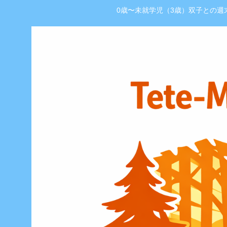
0歳〜未就学児（3歳）双子との