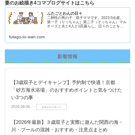
妻のお絵描き4コマブログサイトはこちら
ふたごとわんの日々
二卵性の男の子、双子ママです。2023.5出産。
第一子（りっちゃん）第二子（そっちゃん）マル
チーズと夫と4人と1匹暮らし。日々のことを忘
れず記録したくてアカウントを立ち上げました #
双子ママ #双子男子 #ddツイン #イラスト日記
futago-to-wan.com
新着情報
【3歳双子とデイキャンプ】予約制で快適！京都
「砂方海水浴場」のおすすめポイントと気をつけた
い3つの事
2026.08.06
お出かけスポット
【2026年最新】３歳双子と実際に遊んだ関西の海・
川・プールの混雑・おすすめ・注意点まとめ