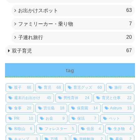
63
お出かけスポット
7
ファミリーカー・乗り物
20
子連れ旅行
67
双子育児
tag
双子
86
育児
68
育児グッズ
60
旅行
45
週末のお出かけ
45
男性育休
24
育児と仕事
22
食事
20
宮古島
18
保育園
14
Astrum
13
PR
10
お金
9
保活
7
ペット
7
和歌山
6
フォレスター
5
住居
4
生き物
4
キャンプ
3
万博
3
資格勉強
2
看病
2