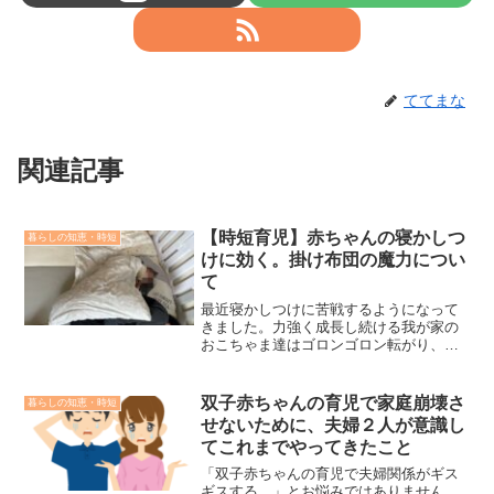
ててまな
関連記事
【時短育児】赤ちゃんの寝かしつ
暮らしの知恵・時短
けに効く。掛け布団の魔力につい
て
最近寝かしつけに苦戦するようになって
きました。力強く成長し続ける我が家の
おこちゃま達はゴロンゴロン転がり、座
ったり、つかまり立ちしたりで、お昼
寝、就寝時の眠気に対してかなり力強く
抵抗するようになってきました。そのよ
双子赤ちゃんの育児で家庭崩壊さ
暮らしの知恵・時短
うなとき、最近何気なく寒いかなと思っ
せないために、夫婦２人が意識し
て使うようになったベビー掛け布団がま
てこれまでやってきたこと
さかの活躍し始めました。掛け布団があ
るとなぜ赤ちゃんの寝かしつけに有効だ
「双子赤ちゃんの育児で夫婦関係がギス
と思うのかを本記事で紹介します。
ギスする…」とお悩みではありません