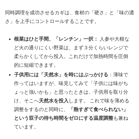
同時調理を成功させるカギは、食材の「硬さ」と「味の濃
さ」を上手にコントロールすることです。
根菜はひと手間、「レンチン」一択：
人参や大根な
ど火の通りにくい野菜は、まず３分くらいレンジで
柔らかくしてから投入。これだけで加熱時間を圧倒
的に短縮できます。
子供用には「天然水」を時にはぶっかける
：薄味で
作ってはいますが、味見してみて「子供には味がち
ょっと強いかも」と思ったときは、子供用を取り分
け、そこへ
天然水を投入
します。 これで味を薄める
調整をするのと同時に、
「熱すぎて食べられない」
という双子の待ち時間をゼロにする温度調整
も兼ね
ています。