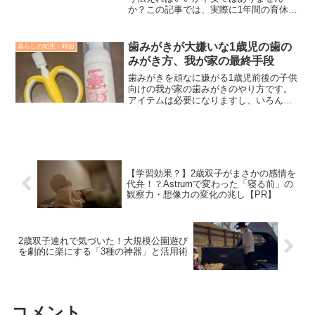
か？この記事では、実際に1年間の育休を
取得した筆者が、上司への伝え方、業務
の引継ぎ、事前に準備すべきことを具体
的に解説します。
歯みがきが大嫌いな1歳児の歯の
暮らしの知恵・時短
みがき方、我が家の最終手段
歯みがきを頑なに嫌がる1歳児前後の子供
向けの我が家の歯みがきのやり方です。
アイテムは必要になりますし、いろんな
意味で完璧ではないですが、みがかない
よりかはマシだと思います。我が家の最
終手段は、歯ブラシを口の前に持ってい
っても頑なに開かないことが前提です。
最終手段がだめならその日の歯みがき
は、無理やり続けると本当に毎日しなく
【学習効果？】2歳双子がまさかの感情を
なるとまずいので潔く諦めます。なお我
代弁！？Astrumで変わった「寝る前」の
が家は我が家の最終手段は安全だと思っ
観察力・想像力の変化の兆し【PR】
てますが、試される際は自己責任でお願
いします。
2歳双子連れで気づいた！大規模公園遊び
を劇的に楽にする「3種の神器」と活用術
コメント