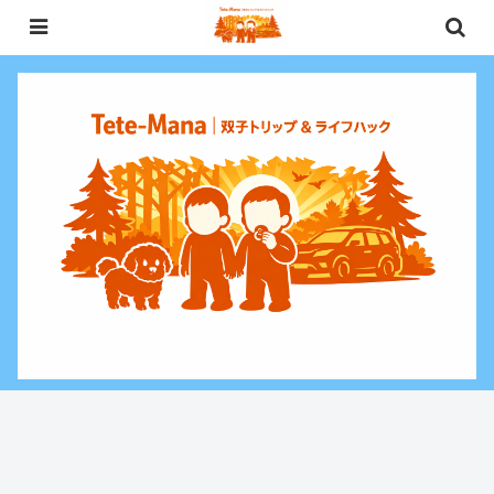
0歳〜未就学児（3歳）双子との週末お出かけ・子連れ旅行情報と、暮らしに役
立つお金・ライフハックをお届けする双子ファミリーブログ。