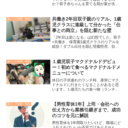
か？双子赤ちゃんを育てる我が家が夫婦
で協力し、家庭崩壊を防ぐ5つの方法を実
体験に基づいて紹介します。夫婦で協力
し、心に余裕を持てるようになるための
共働き2年目双子親のリアル。1歳
暮らしの知恵・時短
実践的で即実行可能なコツです。
児クラスに進級して分かった「仕
事との両立」を阻む新たな壁
「2年目は楽になる」は幻想でした。双子
×共働き、保育園1歳児クラスのリアルを
総括！ダブル出社を阻む登園拒否、自転
車の席順争い、有給の消失……。0歳児の
頃とは質の違う「新たな壁」にどう立ち
向かうか？我が家の事例と本音を綴りま
１歳児双子マクドナルドデビュ
暮らしの知恵・時短
す。
ー！初めて食べるマクドナルドメ
ニューについて
休日の子供連れのランチ時、唐突にマク
ドナルドに行きたくなることがあると思
います。１歳児たちの食べ物（ランチセ
ット）を持参していなくても、マクドナ
ルドで１歳児が食べられるものが果たし
てあるのか。そのような不安を持たれて
【男性育休1年】上司・会社への
暮らしの知恵・時短
いる方に、１歳児でも食べられるメニュ
伝え方から業務引継ぎまで、成功
ーがあり無事マクドナルドデビューでき
のコツを元に解説
ましたので紹介します。
男性育休を1年間取りたいけど、職場にど
う伝えればいいか不安ではありません