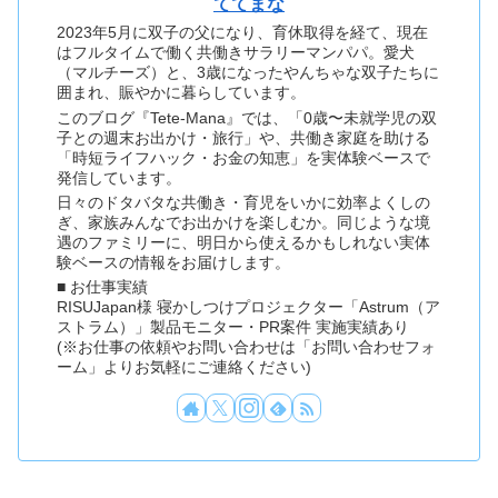
ててまな
2023年5月に双子の父になり、育休取得を経て、現在
はフルタイムで働く共働きサラリーマンパパ。愛犬
（マルチーズ）と、3歳になったやんちゃな双子たちに
囲まれ、賑やかに暮らしています。
このブログ『Tete-Mana』では、「0歳〜未就学児の双
子との週末お出かけ・旅行」や、共働き家庭を助ける
「時短ライフハック・お金の知恵」を実体験ベースで
発信しています。
日々のドタバタな共働き・育児をいかに効率よくしの
ぎ、家族みんなでお出かけを楽しむか。同じような境
遇のファミリーに、明日から使えるかもしれない実体
験ベースの情報をお届けします。
■ お仕事実績
RISUJapan様 寝かしつけプロジェクター「Astrum（ア
ストラム）」製品モニター・PR案件 実施実績あり
(※お仕事の依頼やお問い合わせは「お問い合わせフォ
ーム」よりお気軽にご連絡ください)