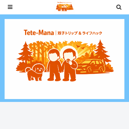
0歳〜未就学児（3歳）双子との週末お出かけ・子連れ旅行情報と、暮らしに役
立つお金・ライフハックをお届けする双子ファミリーブログ。