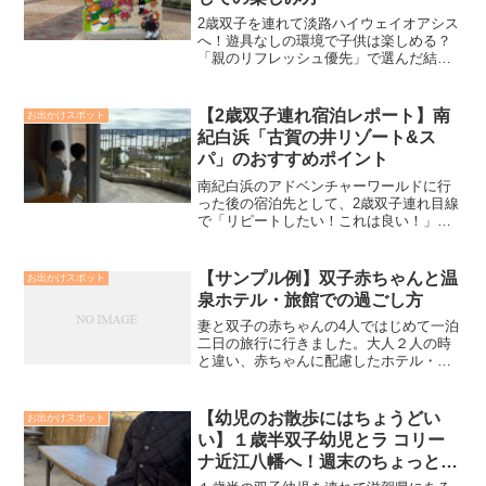
2歳双子を連れて淡路ハイウェイオアシス
へ！遊具なしの環境で子供は楽しめる？
「親のリフレッシュ優先」で選んだ結
果、双子が1時間夢中になった意外な遊び
とは。リアルな過ごし方にくわえて気に
なるランチ、トイレ情報をお伝えしま
【2歳双子連れ宿泊レポート】南
お出かけスポット
す。
紀白浜「古賀の井リゾート&ス
パ」のおすすめポイント
南紀白浜のアドベンチャーワールドに行
った後の宿泊先として、2歳双子連れ目線
で「リピートしたい！これは良い！」と
思った「古賀の井リゾート&スパ」につい
てまとめます。
【サンプル例】双子赤ちゃんと温
お出かけスポット
泉ホテル・旅館での過ごし方
妻と双子の赤ちゃんの4人ではじめて一泊
二日の旅行に行きました。大人２人の時
と違い、赤ちゃんに配慮したホテル・旅
館での過ごし方となりました。自宅と過
ごすのと異なり勝手が違うのでいつもと
違う疲れは出てしまいますが、押させる
【幼児のお散歩にはちょうどい
お出かけスポット
べきところを押さえておけば楽しい温泉
い】１歳半双子幼児とラ コリー
旅行になりましたので、本記事で一例と
ナ近江八幡へ！週末のちょっとし
して紹介します。
たおでかけに！