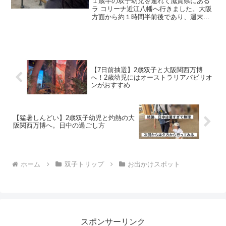
１歳半の双子幼児を連れて滋賀県にある
ラ コリーナ近江八幡へ行きました。大阪
方面から約１時間半前後であり、週末の
おでかけにちょうど良い環境でしたの
で、現地での幼児たちの過ごし方をまと
めます。
【7日前抽選】2歳双子と大阪関西万博
へ！2歳幼児にはオーストラリアパビリオ
ンがおすすめ
【猛暑しんどい】2歳双子幼児と灼熱の大
阪関西万博へ。日中の過ごし方
ホーム
双子トリップ
お出かけスポット
スポンサーリンク