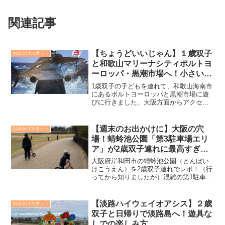
関連記事
【ちょうどいいじゃん】１歳双子
お出かけスポット
と和歌山マリーナシティポルトヨ
ーロッパ・黒潮市場へ！小さい子
ども連れにはちょうどいい
1歳双子の子どもを連れて、和歌山海南市
にあるポルトヨーロッパと黒潮市場に遊
びに行きました。大阪方面からアクセス
が良く、小さい子ども連れには行きやす
くリピートありな環境でした。
【週末のお出かけに】大阪の穴
お出かけスポット
場！蜻蛉池公園「第3駐車場エリ
ア」が2歳双子連れに最高すぎた
理由
大阪府岸和田市の蜻蛉池公園（とんぼい
けこうえん）を2歳双子連れでレポ！（行
ってから知りましたが）混雑の第1駐車場
を避け、あえて「第3駐車場エリア」を選
んだのが正解だった理由とは？広大な芝
生、待ち時間ゼロの滑り台、おむつ交換
【淡路ハイウェイオアシス】２歳
お出かけスポット
台情報など、幼児連れに最高の穴場スポ
双子と日帰りで淡路島へ！遊具な
ットを紹介します。
しでの楽しみ方