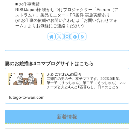
■ お仕事実績
RISUJapan様 寝かしつけプロジェクター「Astrum（ア
ストラム）」製品モニター・PR案件 実施実績あり
(※お仕事の依頼やお問い合わせは「お問い合わせフォ
ーム」よりお気軽にご連絡ください)
妻のお絵描き4コマブログサイトはこちら
ふたごとわんの日々
二卵性の男の子、双子ママです。2023.5出産。
第一子（りっちゃん）第二子（そっちゃん）マル
チーズと夫と4人と1匹暮らし。日々のことを忘
れず記録したくてアカウントを立ち上げました #
双子ママ #双子男子 #ddツイン #イラスト日記
futago-to-wan.com
新着情報