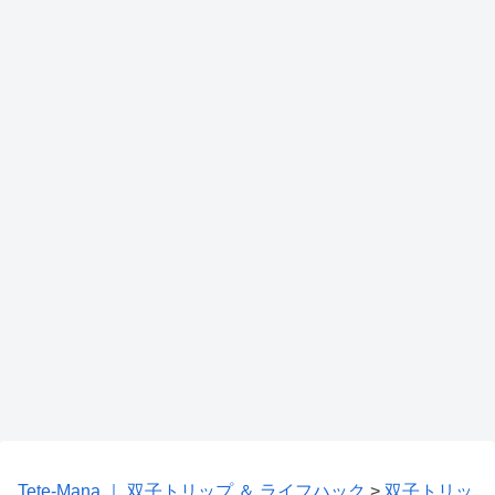
Tete-Mana ｜ 双子トリップ ＆ ライフハック
>
双子トリッ