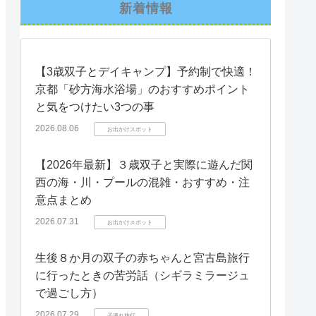
新着情報
【3歳双子とデイキャンプ】予約制で快適！
京都「砂方海水浴場」のおすすめポイント
と気をつけたい3つの事
2026.08.06
お出かけスポット
【2026年最新】３歳双子と実際に遊んだ関
西の海・川・プールの混雑・おすすめ・注
意点まとめ
2026.07.31
お出かけスポット
生後８か月の双子の赤ちゃんと宮古島旅行
に行ったときの苦労話（シギラミラージュ
で過ごし方）
2026.07.29
子連れ旅行