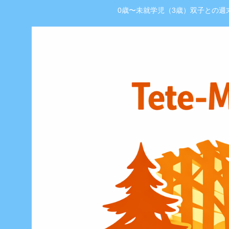
0歳〜未就学児（3歳）双子との