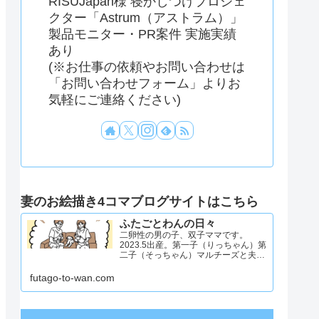
RISUJapan様 寝かしつけプロジェ
クター「Astrum（アストラム）」
製品モニター・PR案件 実施実績
あり
(※お仕事の依頼やお問い合わせは
「お問い合わせフォーム」よりお
気軽にご連絡ください)
妻のお絵描き4コマブログサイトはこちら
ふたごとわんの日々
二卵性の男の子、双子ママです。
2023.5出産。第一子（りっちゃん）第
二子（そっちゃん）マルチーズと夫と
4人と1匹暮らし。日々のことを忘れず
記録したくてアカウントを立ち上げま
futago-to-wan.com
した #双子ママ #双子男子 #ddツイン
#イラスト日記