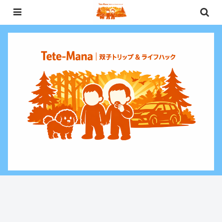
0歳〜未就学児（3歳）双子との週末お出かけ・子連れ旅行情報と、暮らしに役
立つお金・ライフハックをお届けする双子ファミリーブログ。