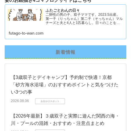
妻のお絵描き4コマブログサイトはこちら
ふたごとわんの日々
二卵性の男の子、双子ママです。2023.5出産。
第一子（りっちゃん）第二子（そっちゃん）マル
チーズと夫と4人と1匹暮らし。日々のことを忘
れず記録したくてアカウントを立ち上げました #
双子ママ #双子男子 #ddツイン #イラスト日記
futago-to-wan.com
新着情報
【3歳双子とデイキャンプ】予約制で快適！京都
「砂方海水浴場」のおすすめポイントと気をつけた
い3つの事
2026.08.06
お出かけスポット
【2026年最新】３歳双子と実際に遊んだ関西の海・
川・プールの混雑・おすすめ・注意点まとめ