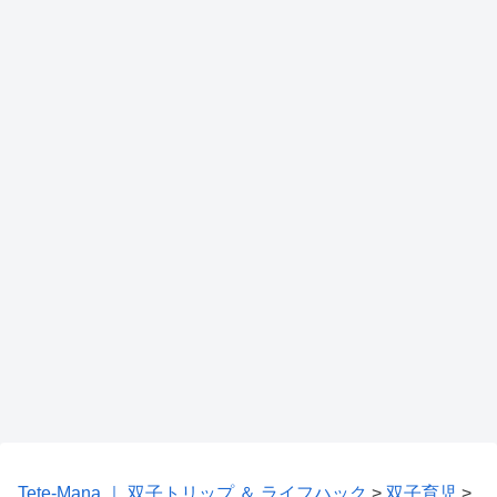
Tete-Mana ｜ 双子トリップ ＆ ライフハック
>
双子育児
>