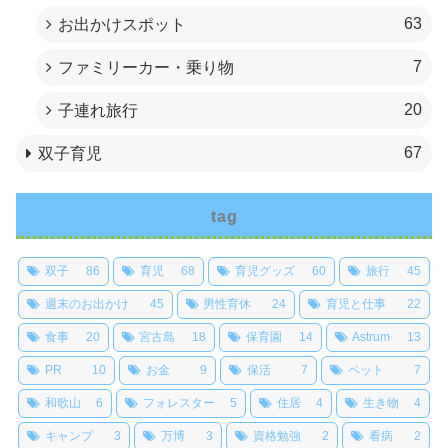
63
お出かけスポット
7
ファミリーカー・乗り物
20
子連れ旅行
67
双子育児
tag
双子
86
育児
68
育児グッズ
60
旅行
45
週末のお出かけ
45
男性育休
24
育児と仕事
22
食事
20
宮古島
18
保育園
14
Astrum
13
PR
10
お金
9
保活
7
ペット
7
和歌山
6
フォレスター
5
住居
4
生き物
4
キャンプ
3
万博
3
資格勉強
2
看病
2