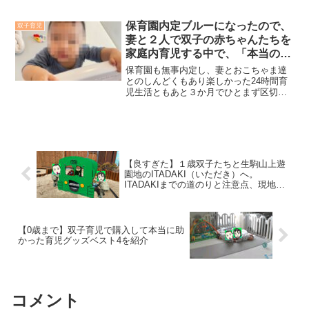
グ）や自己研鑽するのに集中することが
できた最後の機会だったかもと思ってま
す。ただ育児休業中いつでも好きなタイ
保育園内定ブルーになったので、
双子育児
ミングできたわけではなく、夫婦の協
妻と２人で双子の赤ちゃんたちを
力、特定の条件下、特定の時間で集中し
家庭内育児する中で、「本当の意
て取り組むことができました。では実際
味」で赤ちゃん達と一緒に過ごし
に育児休業中どんな感じで資格勉強に取
保育園も無事内定し、妻とおこちゃま達
り組んでいたかをベースに、育児休業中
た時間を試算してみた
とのしんどくもあり楽しかった24時間育
が資格勉強（リスキリング）や自己研鑽
児生活ともあと３か月でひとまず区切り
を集中して行える最後の機会なのかを本
を迎えることになります。保育園に通え
記事で紹介します。なお、育児休業期間
ることが決まって本当に良かった反面、
は約10か月で双子育児が前提となってま
できればこれからもずっとおこちゃま達
す。
と一緒にいたいと思う、いわゆる内定ブ
ルーに近い状態です。復職するとおこち
ゃま達と触れ合える時間が激減すると思
【良すぎた】１歳双子たちと生駒山上遊
うので、さみしく思います。今巷で騒が
園地のITADAKI（いただき）へ。
れているわざと保育園に落選したい気持
ITADAKIまでの道のりと注意点、現地で
ちもわからんでもないと思えるようにな
の過ごし方を紹介
りました。そこで本記事では、「今」お
こちゃま達と一緒に過ごしている時間
と、「復職後」のおこちゃま達と過ごせ
【0歳まで】双子育児で購入して本当に助
る時間がどれくらい変わってくるのかを
かった育児グッズベスト4を紹介
自分自身理解するために、自分のために
本記事に記します。
コメント