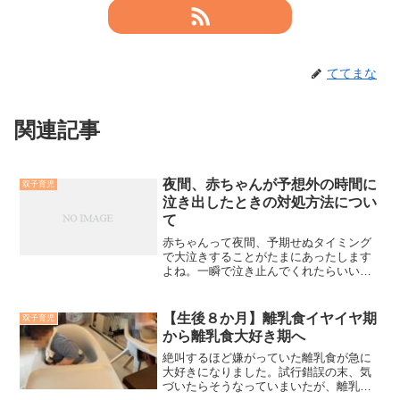
ててまな
関連記事
夜間、赤ちゃんが予想外の時間に
双子育児
泣き出したときの対処方法につい
て
赤ちゃんって夜間、予期せぬタイミング
で大泣きすることがたまにあったします
よね。一瞬で泣き止んでくれたらいいの
ですが、一回泣きやんだと思って離れよ
うとしたらまた泣き出すという無限ルー
プに陥ったとき、僕はどうしたらいいか
【生後８か月】離乳食イヤイヤ期
双子育児
わからなくなり、思考が停止し、ただた
から離乳食大好き期へ
だ「泣いているなあ」と眺めてしまい、
妻に助けてもらうことが何度かありまし
絶叫するほど嫌がっていた離乳食が急に
た。また我が家は双子のため、ぐっすり
大好きになりました。試行錯誤の末、気
寝ているもう片方が、となりの突然の大
づいたらそうなっていまいたが、離乳食
きな泣き声で起きてしまった場合、その