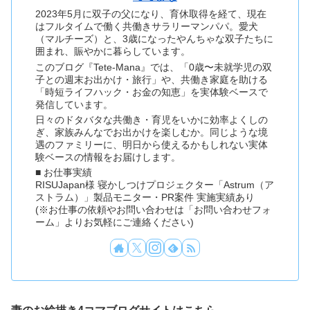
2023年5月に双子の父になり、育休取得を経て、現在
はフルタイムで働く共働きサラリーマンパパ。愛犬
（マルチーズ）と、3歳になったやんちゃな双子たちに
囲まれ、賑やかに暮らしています。
このブログ『Tete-Mana』では、「0歳〜未就学児の双
子との週末お出かけ・旅行」や、共働き家庭を助ける
「時短ライフハック・お金の知恵」を実体験ベースで
発信しています。
日々のドタバタな共働き・育児をいかに効率よくしの
ぎ、家族みんなでお出かけを楽しむか。同じような境
遇のファミリーに、明日から使えるかもしれない実体
験ベースの情報をお届けします。
■ お仕事実績
RISUJapan様 寝かしつけプロジェクター「Astrum（ア
ストラム）」製品モニター・PR案件 実施実績あり
(※お仕事の依頼やお問い合わせは「お問い合わせフォ
ーム」よりお気軽にご連絡ください)