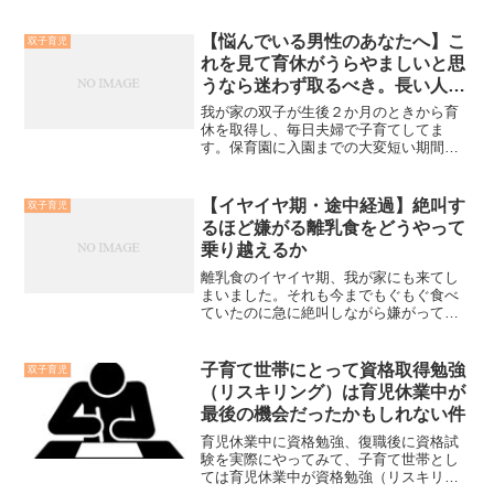
を好きになってもらえるようになったプ
夜間はオワコンと化すので、一大事でも
ロセスを本記事で紹介します。なお我が
あるんですよね。妻に予期せぬタイミン
家の子たちは離乳食が大好きになりすぎ
【悩んでいる男性のあなたへ】こ
双子育児
グでの大泣きが起こった際の対処方法を
て、生後８か月なのにすでに朝昼晩の３
れを見て育休がうらやましいと思
教えてもらったので、その方法とその方
回、食べるようになりました。（正確に
うなら迷わず取るべき。長い人生
法がうまくいかなかったときの代替方法
は晩はミルクだけだと、絶叫するほど嫌
を本記事で紹介します。
で一瞬で過ぎ去る乳児期間を見逃
がるようになりました。）
我が家の双子が生後２か月のときから育
さないために。
休を取得し、毎日夫婦で子育てしてま
す。保育園に入園までの大変短い期間で
はありますが、今思えば仕事をほったら
かして「育児に専念してよかった！」と
思える風景を写真と共に一言書いていき
【イヤイヤ期・途中経過】絶叫す
双子育児
ます。この記事を見て、少しでもときめ
るほど嫌がる離乳食をどうやって
きを感じたのなら迷わず育休を取るべき
乗り越えるか
だと思います。
離乳食のイヤイヤ期、我が家にも来てし
まいました。それも今までもぐもぐ食べ
ていたのに急に絶叫しながら嫌がってま
す。絶叫していない時も固く口を閉ざし
てます。あくまでも我が家の例ではあり
ますが、頑張るのをやめて離乳食が嫌な
子育て世帯にとって資格取得勉強
双子育児
理由の理解と自分たちの中にあった「赤
（リスキリング）は育児休業中が
ちゃんに求める要求」を取っ払ったこと
最後の機会だったかもしれない件
で、イヤイヤ期脱出がうまくいきそうな
気配がしてますので、本記事で紹介しま
育児休業中に資格勉強、復職後に資格試
す。
験を実際にやってみて、子育て世帯とし
ては育児休業中が資格勉強（リスキリン