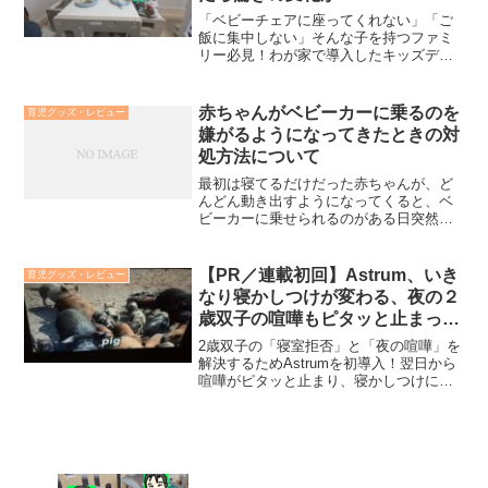
「ベビーチェアに座ってくれない」「ご
飯に集中しない」そんな子を持つファミ
リー必見！わが家で導入したキッズデス
クの効果を徹底レビュー。食事が楽しく
なるおすすめの選び方と後悔しないポイ
ントもご紹介します。
赤ちゃんがベビーカーに乗るのを
育児グッズ・レビュー
嫌がるようになってきたときの対
処方法について
最初は寝てるだけだった赤ちゃんが、ど
んどん動き出すようになってくると、ベ
ビーカーに乗せられるのがある日突然嫌
になる子がいると思います。抱っこする
のもどんどん重くなってきて、外出時に
ずっと抱っこというのも現実的でないで
【PR／連載初回】Astrum、いき
育児グッズ・レビュー
すよね。腕や肩がパンパンになります。
なり寝かしつけが変わる、夜の２
そのようなとき意外とちょっとした工夫
歳双子の喧嘩もピタッと止まった
でベビーカーに乗せても許してくれるこ
速報レビュー
とがありましたので、そのちょっとした
2歳双子の「寝室拒否」と「夜の喧嘩」を
工夫を本記事で紹介します。
解決するためAstrumを初導入！翌日から
喧嘩がピタッと止まり、寝かしつけに劇
的な変化が。兄と弟それぞれのリアルな
反応、親の負担軽減効果、そして残され
た課題「最適な消灯タイミング」を速報
レビューします。