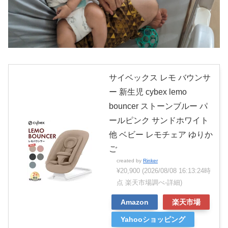
サイベックス レモ バウンサ
ー 新生児 cybex lemo
bouncer ストーンブルー パ
ールピンク サンドホワイト
他 ベビー レモチェア ゆりか
ご
created by
Rinker
¥20,900
(2026/08/08 16:13:24時
点 楽天市場調べ-
詳細)
Amazon
楽天市場
Yahooショッピング