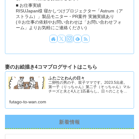
■ お仕事実績
RISUJapan様 寝かしつけプロジェクター「Astrum（ア
ストラム）」製品モニター・PR案件 実施実績あり
(※お仕事の依頼やお問い合わせは「お問い合わせフォ
ーム」よりお気軽にご連絡ください)
妻のお絵描き4コマブログサイトはこちら
ふたごとわんの日々
二卵性の男の子、双子ママです。2023.5出産。
第一子（りっちゃん）第二子（そっちゃん）マル
チーズと夫と4人と1匹暮らし。日々のことを忘
れず記録したくてアカウントを立ち上げました #
双子ママ #双子男子 #ddツイン #イラスト日記
futago-to-wan.com
新着情報