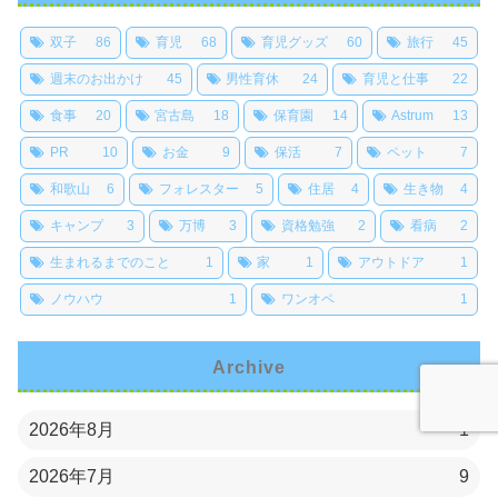
双子
86
育児
68
育児グッズ
60
旅行
45
週末のお出かけ
45
男性育休
24
育児と仕事
22
食事
20
宮古島
18
保育園
14
Astrum
13
PR
10
お金
9
保活
7
ペット
7
和歌山
6
フォレスター
5
住居
4
生き物
4
キャンプ
3
万博
3
資格勉強
2
看病
2
生まれるまでのこと
1
家
1
アウトドア
1
ノウハウ
1
ワンオペ
1
Archive
2026年8月
1
2026年7月
9