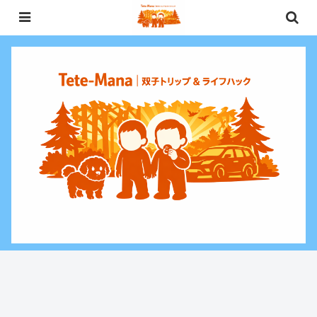
0歳〜未就学児（3歳）双子との週末お出かけ・子連れ旅行情報と、暮らしに役
立つお金・ライフハックをお届けする双子ファミリーブログ。