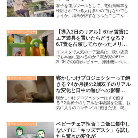
双子を運ぶツールとして、電動自転車を
検討されている人は多いのではないでし
ょうか。場所が許すならふたごじてんし
ゃを選びたいところですが、場所の関係
でどうしても一般的な３人乗りタイプを
選ばざるをえない場合、大概の人は
【導入3日のリアル】67㎡賃貸に
育児グッズ・レビュー
Panasonic（ギュット）、ヤマハ発動機
エア遊具を置いたらどうなる？
（PAS）、ブリヂストンの３社から検討
6.7畳を占領してわかったメリッ
されると思います。我が家も場所の都合
トと誤算
上、一般的な３人乗りタイプで検討して
インスタで人気のエア遊具は、狭い賃貸
いるのですがカタログだけ見ても、どれ
でも本当に遊べるのか？我が家の67㎡
も同じに見えて何が違うのかわからず、
2LDKでの実録レビュー。掃除機レベルの
結局どれが一番いいんだと悩まれると思
騒音対策や、日常生活への影響度合い、
います。結論、試乗して決めるのが一番
そもそも賃貸で使えるの？を包み隠さず
確実ですが、近場に試乗できる環境がな
お伝えします。買うか迷っているパパマ
寝かしつけプロジェクターって飽
育児グッズ・レビュー
い、双子なので試乗に行く余裕がない場
マ必見の、期待しすぎない本音レビュ
きる？4か月後の2歳双子のリアル
合は、カタログスペックやネット情報で
ー。
決めざるをえないと思います。そこで本
な変化と日中の遊びへの影響
記事では、カタログ・店員さんの話・試
【PR】
寝かしつけプロジェクターはすぐ飽き
乗した結果から、双子を運ぶ電動自転車
る？2歳双子のリアルな体験談を公開。お
はどのメーカがよさそうかを本記事で紹
気に入りのコンテンツに飽きた後、親の
介します。
独断で「新しいコンテンツ」を流したと
ころ、日中のブロック遊びや遊園地での
反応に変化が！Astrum（アストラム）を
ベビーチェア拒否！ご飯に集中し
育児グッズ・レビュー
使い倒して見えた知育効果を本音レビュ
ない子に「キッズデスク」を試し
ー。
たら驚きの変化が