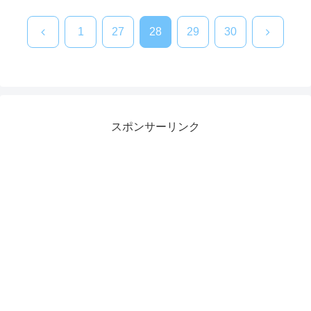
前
次
1
27
28
29
30
へ
へ
スポンサーリンク