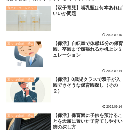
【双子育児】哺乳瓶は何本あれば
育児グッズ・レビュー
いいか問題
2023.09.16
【保活】自転車で体感15分の保育
暮らしの知恵・時短
園、卒園まで頑張れるか机上シミ
ュレーション
2023.09.14
【保活】0歳児クラスで双子が入
暮らしの知恵・時短
園できそうな保育園探し（その
２）
2023.09.14
【保活】保育園に子供を預けるこ
暮らしの知恵・時短
とを念頭に置いた子育てしやすい
街の探し方