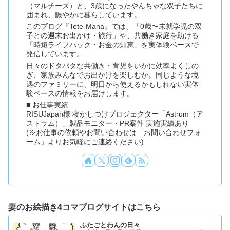
（マルチーズ）と、3歳になったやんちゃな双子たちに
囲まれ、賑やかに暮らしています。
このブログ『Tete-Mana』では、「0歳〜未就学児の双
子との週末お出かけ・旅行」や、共働き家庭を助ける
「時短ライフハック・お金の知恵」を実体験ベースで
発信しています。
日々のドタバタな共働き・育児をいかに効率よくしの
ぎ、家族みんなでお出かけを楽しむか。同じような境
遇のファミリーに、明日から使えるかもしれない実体
験ベースの情報をお届けします。
■ お仕事実績
RISUJapan様 寝かしつけプロジェクター「Astrum（ア
ストラム）」製品モニター・PR案件 実施実績あり
(※お仕事の依頼やお問い合わせは「お問い合わせフォ
ーム」よりお気軽にご連絡ください)
妻のお絵描き4コマブログサイトはこちら
ふたごとわんの日々