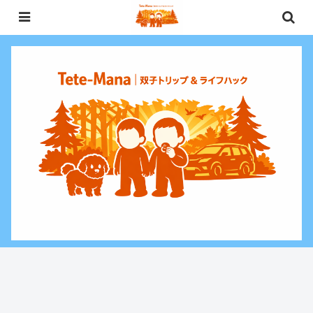
0歳〜未就学児（3歳）双子との週末お出かけ・子連れ旅行情報と、暮らしに役
立つお金・ライフハックをお届けする双子ファミリーブログ。