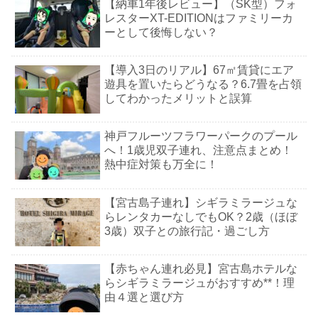
【納車1年後レビュー】（SK型）フォ
レスターXT-EDITIONはファミリーカ
ーとして後悔しない？
【導入3日のリアル】67㎡賃貸にエア
遊具を置いたらどうなる？6.7畳を占領
してわかったメリットと誤算
神戸フルーツフラワーパークのプール
へ！1歳児双子連れ、注意点まとめ！
熱中症対策も万全に！
【宮古島子連れ】シギラミラージュな
らレンタカーなしでもOK？2歳（ほぼ
3歳）双子との旅行記・過ごし方
【赤ちゃん連れ必見】宮古島ホテルな
らシギラミラージュがおすすめ**！理
由４選と選び方