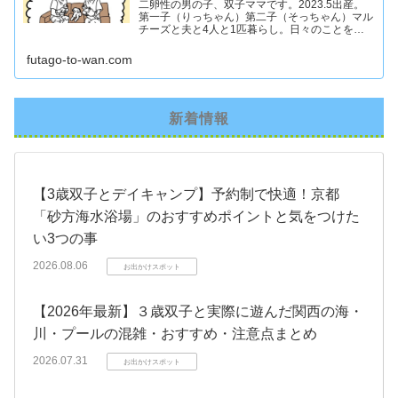
二卵性の男の子、双子ママです。2023.5出産。
第一子（りっちゃん）第二子（そっちゃん）マル
チーズと夫と4人と1匹暮らし。日々のことを忘
れず記録したくてアカウントを立ち上げました #
双子ママ #双子男子 #ddツイン #イラスト日記
futago-to-wan.com
新着情報
【3歳双子とデイキャンプ】予約制で快適！京都
「砂方海水浴場」のおすすめポイントと気をつけた
い3つの事
2026.08.06
お出かけスポット
【2026年最新】３歳双子と実際に遊んだ関西の海・
川・プールの混雑・おすすめ・注意点まとめ
2026.07.31
お出かけスポット