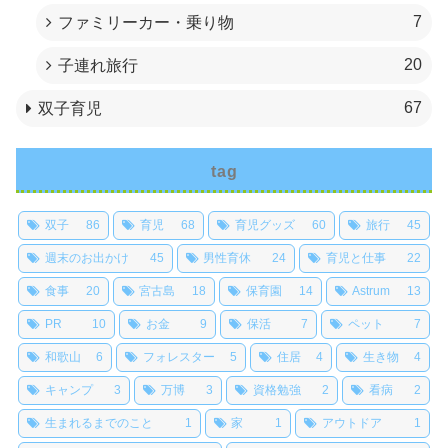
7
ファミリーカー・乗り物
20
子連れ旅行
67
双子育児
tag
双子
86
育児
68
育児グッズ
60
旅行
45
週末のお出かけ
45
男性育休
24
育児と仕事
22
食事
20
宮古島
18
保育園
14
Astrum
13
PR
10
お金
9
保活
7
ペット
7
和歌山
6
フォレスター
5
住居
4
生き物
4
キャンプ
3
万博
3
資格勉強
2
看病
2
生まれるまでのこと
1
家
1
アウトドア
1