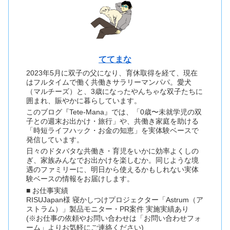
ててまな
2023年5月に双子の父になり、育休取得を経て、現在
はフルタイムで働く共働きサラリーマンパパ。愛犬
（マルチーズ）と、3歳になったやんちゃな双子たちに
囲まれ、賑やかに暮らしています。
このブログ『Tete-Mana』では、「0歳〜未就学児の双
子との週末お出かけ・旅行」や、共働き家庭を助ける
「時短ライフハック・お金の知恵」を実体験ベースで
発信しています。
日々のドタバタな共働き・育児をいかに効率よくしの
ぎ、家族みんなでお出かけを楽しむか。同じような境
遇のファミリーに、明日から使えるかもしれない実体
験ベースの情報をお届けします。
■ お仕事実績
RISUJapan様 寝かしつけプロジェクター「Astrum（ア
ストラム）」製品モニター・PR案件 実施実績あり
(※お仕事の依頼やお問い合わせは「お問い合わせフォ
ーム」よりお気軽にご連絡ください)