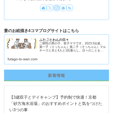
妻のお絵描き4コマブログサイトはこちら
ふたごとわんの日々
二卵性の男の子、双子ママです。2023.5出産。
第一子（りっちゃん）第二子（そっちゃん）マル
チーズと夫と4人と1匹暮らし。日々のことを忘
れず記録したくてアカウントを立ち上げました #
双子ママ #双子男子 #ddツイン #イラスト日記
futago-to-wan.com
新着情報
【3歳双子とデイキャンプ】予約制で快適！京都
「砂方海水浴場」のおすすめポイントと気をつけた
い3つの事