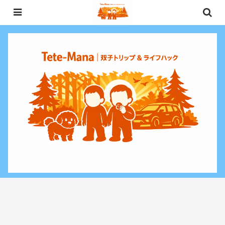
0歳〜未就学児（3歳）双子との週末お出かけ・子連れ旅行情報と、暮らしに役
立つお金・ライフハックをお届けする双子ファミリーブログ。