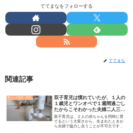
ててまなをフォローする
ててまな
関連記事
双子育児は慣れていたが、１人の
暮らしの知恵・時短
１歳児とワンオペで１週間過ごし
たからこそわかった夫婦二人三脚
の大切さ
双子育児は、２人の赤ちゃんを同時に育
てるという大変さから、生まれたときか
ら夫婦で協力し合うことが不可欠です。
しかし、ある日、弟の入院をきっかけ