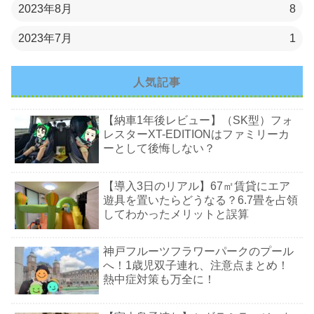
2023年8月
8
2023年7月
1
人気記事
【納車1年後レビュー】（SK型）フォ
レスターXT-EDITIONはファミリーカ
ーとして後悔しない？
【導入3日のリアル】67㎡賃貸にエア
遊具を置いたらどうなる？6.7畳を占領
してわかったメリットと誤算
神戸フルーツフラワーパークのプール
へ！1歳児双子連れ、注意点まとめ！
熱中症対策も万全に！