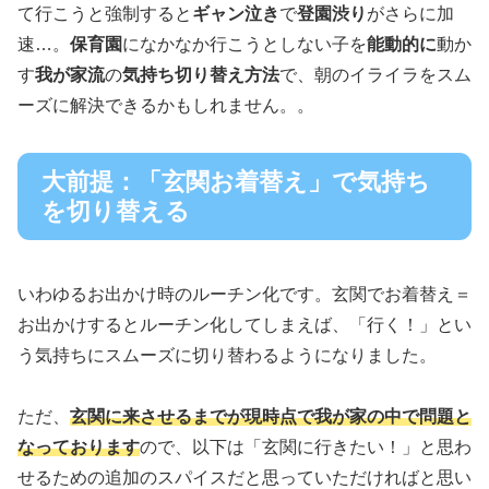
て行こうと強制すると
ギャン泣き
で
登園渋り
がさらに加
速…。
保育園
になかなか行こうとしない子を
能動的に
動か
す
我が家流
の
気持ち切り替え方法
で、朝のイライラをスム
ーズに解決できるかもしれません。。
大前提：「玄関お着替え」で気持ち
を切り替える
いわゆるお出かけ時のルーチン化です。玄関でお着替え＝
お出かけするとルーチン化してしまえば、「行く！」とい
う気持ちにスムーズに切り替わるようになりました。
ただ、
玄関に来させるまでが現時点で我が家の中で問題と
なっております
ので、以下は「玄関に行きたい！」と思わ
せるための追加のスパイスだと思っていただければと思い