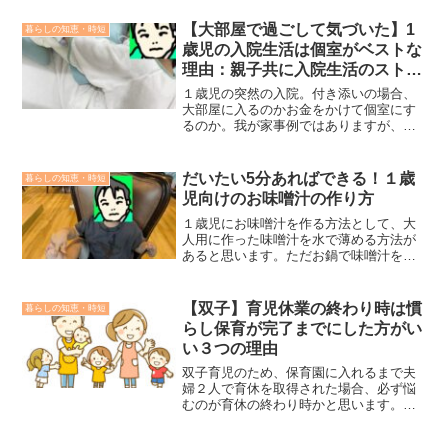
に、私は初めて双子の兄と１対１で１週
間を過ごすことになりました。双子育児
【大部屋で過ごして気づいた】1
暮らしの知恵・時短
で多くのことを経験していたつもりでし
歳児の入院生活は個室がベストな
たが、この経験を通して、改めて夫婦二
理由：親子共に入院生活のストレ
人三脚の大切さを痛感しました。
ス緩和になりました。
１歳児の突然の入院。付き添いの場合、
大部屋に入るのかお金をかけて個室にす
るのか。我が家事例ではありますが、１
週間の入院生活の実体験から、１歳児の
大部屋と個室両方で過ごしてみてお互い
のストレス軽減のため、１歳児期は個室
だいたい5分あればできる！１歳
暮らしの知恵・時短
がベストだという結論に至りました。
児向けのお味噌汁の作り方
１歳児にお味噌汁を作る方法として、大
人用に作った味噌汁を水で薄める方法が
あると思います。ただお鍋で味噌汁を毎
回作るのは時間がかかるので若干面倒に
感じるようになりました。インスタント
でもいいですがインスタント以外の選択
【双子】育児休業の終わり時は慣
暮らしの知恵・時短
肢として、だいたい5分あれば作れる１歳
らし保育が完了までにした方がい
児用味噌汁を最近作るようになり、我が
い３つの理由
家の子供たちに大ヒットしましたのでそ
の作り方を紹介します。なお僕の料理の
双子育児のため、保育園に入れるまで夫
基礎は、Youtubeでおなじみ料理研究家リ
婦２人で育休を取得された場合、必ず悩
ュウジさんの「リュウジのバズレシピ」
むのが育休の終わり時かと思います。僕
から作られており、その料理法（今回は
のような保育園について理解できていな
虚無レシピの味噌汁）を元に１歳児向け
い一般の男性は、保育園に入れたらすぐ
にアレンジしたものとなっております。