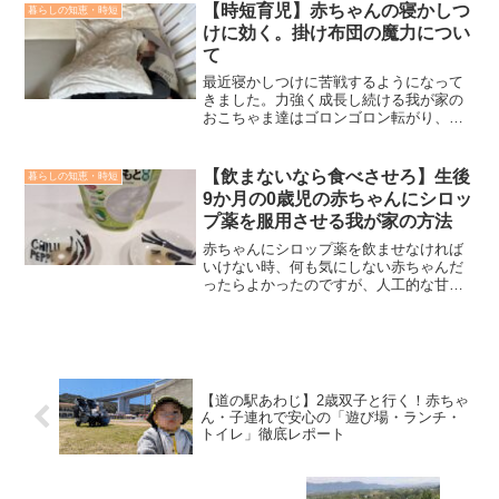
に職場復帰しようと考える男性は多いか
【時短育児】赤ちゃんの寝かしつ
暮らしの知恵・時短
と思いますが、慣らし保育期間が終わる
けに効く。掛け布団の魔力につい
までは育休を取っておいたほうが絶対に
て
いいです。この記事では、「僕の慣らし
保育期間の実体験」から理由を紹介しま
最近寝かしつけに苦戦するようになって
す。
きました。力強く成長し続ける我が家の
おこちゃま達はゴロンゴロン転がり、座
ったり、つかまり立ちしたりで、お昼
寝、就寝時の眠気に対してかなり力強く
抵抗するようになってきました。そのよ
【飲まないなら食べさせろ】生後
暮らしの知恵・時短
うなとき、最近何気なく寒いかなと思っ
9か月の0歳児の赤ちゃんにシロッ
て使うようになったベビー掛け布団がま
プ薬を服用させる我が家の方法
さかの活躍し始めました。掛け布団があ
るとなぜ赤ちゃんの寝かしつけに有効だ
赤ちゃんにシロップ薬を飲ませなければ
と思うのかを本記事で紹介します。
いけない時、何も気にしない赤ちゃんだ
ったらよかったのですが、人工的な甘味
や苦みでうまく飲んでくれず、薬の1/3く
らいが口からドロっと出てきて、哺乳瓶
のちくびで吸わせる作戦ではだまされな
くなり、うまくいかず困ってました。無
理やり飲ませるの気が滅入るので（双子
両方に飲ませる必要があるので、、）、
【道の駅あわじ】2歳双子と行く！赤ちゃ
どうしたものかと悩んでいましたが、飲
ん・子連れで安心の「遊び場・ランチ・
まないなら食べさせればいいのではとふ
トイレ」徹底レポート
と思い、試しに食べさせてみた結果、完
ぺきに薬を服用できるようになりまし
た。個人的に画期的だと思いましたの
で、その食べさせ方の方法を当記事で紹