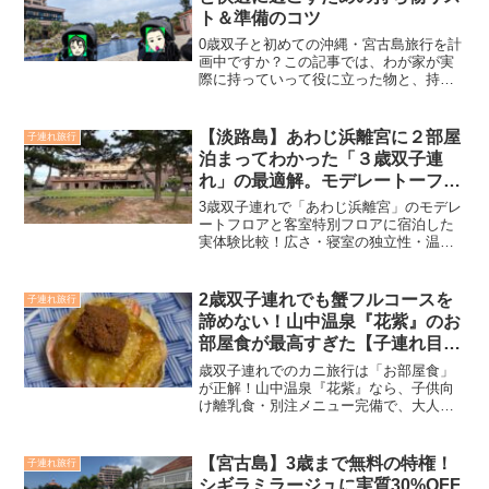
ト＆準備のコツ
0歳双子と初めての沖縄・宮古島旅行を計
画中ですか？この記事では、わが家が実
際に持っていって役に立った物と、持っ
ていけばよかった後悔の品をリストアッ
プ。赤ちゃんの快適さを第一に考えた準
備のコツや注意点もお伝えします。
【淡路島】あわじ浜離宮に２部屋
子連れ旅行
泊まってわかった「３歳双子連
れ」の最適解。モデレートーフロ
アvs客室特別フロアを徹底比較
3歳双子連れで「あわじ浜離宮」のモデレ
ートフロアと客室特別フロアに宿泊した
実体験比較！広さ・寝室の独立性・温
泉、そして決定打となる「チェックアウ
ト11時」の快適さまで徹底解説。
2歳双子連れでも蟹フルコースを
子連れ旅行
諦めない！山中温泉『花紫』のお
部屋食が最高すぎた【子連れ目線
レポ】
歳双子連れでのカニ旅行は「お部屋食」
が正解！山中温泉『花紫』なら、子供向
け離乳食・別注メニュー完備で、大人は
加能ガニのフルコースをゆっくり堪能で
きます。1歳での失敗を乗り越えたリベン
ジ宿泊記。予約時の注意点や親のマナー
【宮古島】3歳まで無料の特権！
子連れ旅行
も解説します。
シギラミラージュに実質30%OFF