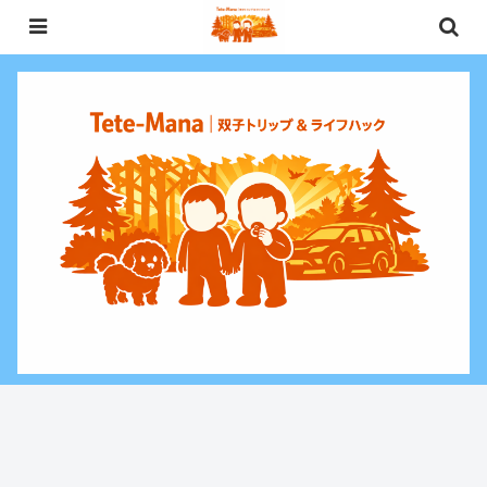
0歳〜未就学児（3歳）双子との週末お出かけ・子連れ旅行情報と、暮らしに役
立つお金・ライフハックをお届けする双子ファミリーブログ。