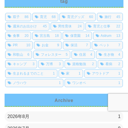
tag
双子
86
育児
68
育児グッズ
60
旅行
45
週末のお出かけ
45
男性育休
24
育児と仕事
22
食事
20
宮古島
18
保育園
14
Astrum
13
PR
10
お金
9
保活
7
ペット
7
和歌山
6
フォレスター
5
住居
4
生き物
4
キャンプ
3
万博
3
資格勉強
2
看病
2
生まれるまでのこと
1
家
1
アウトドア
1
ノウハウ
1
ワンオペ
1
Archive
2026年8月
1