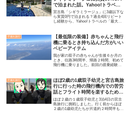
で泊まれた話。Yahoo!トラベル
が最強すぎる件
宮古島「シギラミラージュ」に3歳以下な
ら実質0円で泊まれる？過去4回リピート
し経験から、Yahoo!トラベルの「最大
30%OFF」と「3歳まで無料特権」を掛け
合わせた高級宿に安く泊まる方法をお伝
えします。まさかのハイシーズンでジュ
【最低限の装備】赤ちゃんと飛行
子連れ旅行
ニアスイートで10万円も差がでるかもし
機に乗るとき持ち込んだ方がいい
れません。
ベビーアイテム
我が家の双子の赤ちゃんが生後６か月の
とき、往路3時間半、帰路２時間、初めて
飛行機に乗りました。前回の搭乗経験か
ら「これだけあれば大丈夫！」と思えた
アイテムを紹介します。これから初めて
赤ちゃんと飛行機に搭乗するという方
ほぼ2歳の1歳双子幼児と宮古島旅
子連れ旅行
は、この記事を読めば飛行機に持ち込む
行に行った時の飛行機内での苦労
べきアイテムがわかると思います。なお
話とフライト時間を楽するための
本記事はANAを前提としてます。他航空
方法
会社が同じようなサービスと実施してい
ほぼ２歳の１歳双子幼児と3泊4日の宮古
るかは不明なため、ご了承ください。
島旅行に挑戦しました。行く前からほぼ
２歳の1歳幼児たちが片道約２時間半も飛
行機乗ってられるのか本当に不安しかあ
りませんでした。結論から言いますと、
過去２回の0歳のときのフライトと比べる
と、予想通り圧倒的につらい時間でし