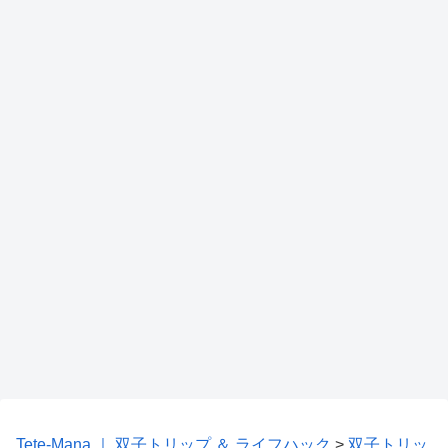
Tete-Mana ｜ 双子トリップ ＆ ライフハック
>
双子トリッ