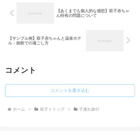
た。父母ともにフライトだけで疲労困憊
でした。ただ今回の経験から、活発な１
【あくまでも個人的な感想】双子赤ちゃ
～2歳双子幼児とのフライトを快適に過ご
ん特有の問題について
すことはたぶん無理だと思いますが、も
う少し楽にできたかもと思える反省点
や、やってよかったことを振り返りま
す。
【サンプル例】双子赤ちゃんと温泉ホテ
ル・旅館での過ごし方
コメント
コメントを書き込む
ホーム
双子トリップ
子連れ旅行