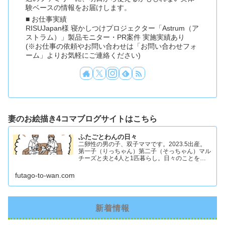
験ベースの情報をお届けします。
■ お仕事実績
RISUJapan様 寝かしつけプロジェクター「Astrum（ア
ストラム）」製品モニター・PR案件 実施実績あり
(※お仕事の依頼やお問い合わせは「お問い合わせフォ
ーム」よりお気軽にご連絡ください)
妻のお絵描き4コマブログサイトはこちら
ふたごとわんの日々
二卵性の男の子、双子ママです。2023.5出産。
第一子（りっちゃん）第二子（そっちゃん）マル
チーズと夫と4人と1匹暮らし。日々のことを忘
れず記録したくてアカウントを立ち上げました #
双子ママ #双子男子 #ddツイン #イラスト日記
futago-to-wan.com
新着情報